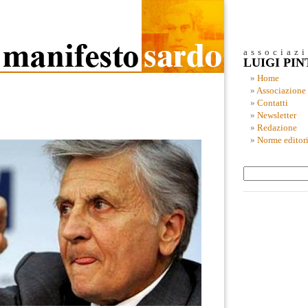
associaz
LUIGI PI
Home
Associazione
Contatti
Newsletter
Redazione
Norme editori