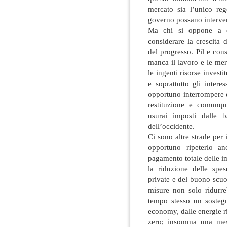
mercato sia l’unico reg
governo possano interveni
Ma chi si oppone a q
considerare la crescita 
del progresso. Pil e co
manca il lavoro e le mer
le ingenti risorse invest
e soprattutto gli intere
opportuno interrompere 
restituzione e comunqu
usurai imposti dalle 
dell’occidente.
Ci sono altre strade per
opportuno ripeterlo an
pagamento totale delle im
la riduzione delle spes
private e del buono scuol
misure non solo ridurre
tempo stesso un sosteg
economy, dalle energie r
zero; insomma una mes