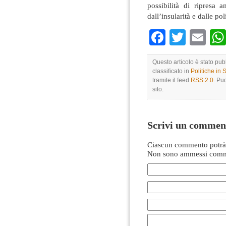
possibilità di ripresa 
dall’insularità e dalle po
Faceboo
Twitte
Em
Questo articolo è stato pu
classificato in
Politiche in
tramite il feed
RSS 2.0
. Pu
sito.
Scrivi un commen
Ciascun commento potrà 
Non sono ammessi comme