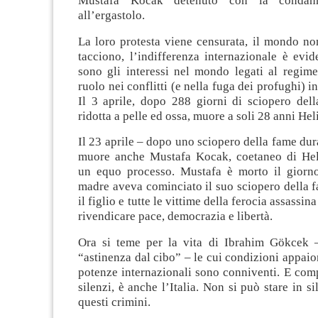
Mustafa Kocak detenuto con la condann
all’ergastolo.
La loro protesta viene censurata, il mondo no
tacciono, l’indifferenza internazionale è evide
sono gli interessi nel mondo legati al regime
ruolo nei conflitti (e nella fuga dei profughi) 
Il 3 aprile, dopo 288 giorni di sciopero del
ridotta a pelle ed ossa, muore a soli 28 anni Hel
Il 23 aprile – dopo uno sciopero della fame dur
muore anche Mustafa Kocak, coetaneo di Hel
un equo processo. Mustafa è morto il giorn
madre aveva cominciato il suo sciopero della f
il figlio e tutte le vittime della ferocia assassin
rivendicare pace, democrazia e libertà.
Ora si teme per la vita di Ibrahim Gökcek 
“astinenza dal cibo” – le cui condizioni appaio
potenze internazionali sono conniventi. E comp
silenzi, è anche l’Italia. Non si può stare in s
questi crimini.