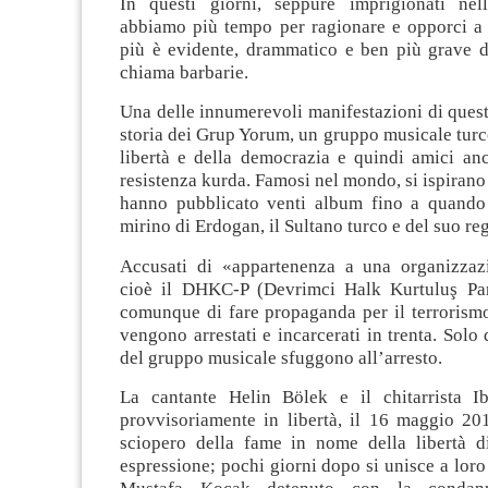
In questi giorni, seppure imprigionati nel
abbiamo più tempo per ragionare e opporci a
più è evidente, drammatico e ben più grave d
chiama barbarie.
Una delle innumerevoli manifestazioni di ques
storia dei Grup Yorum, un gruppo musicale turco
libertà e della democrazia e quindi amici anc
resistenza kurda. Famosi nel mondo, si ispirano 
hanno pubblicato venti album fino a quando 
mirino di Erdogan, il Sultano turco e del suo reg
Accusati di «appartenenza a una organizzazi
cioè il DHKC-P (Devrimci Halk Kurtuluş Par
comunque di fare propaganda per il terrorism
vengono arrestati e incarcerati in trenta. Sol
del gruppo musicale sfuggono all’arresto.
La cantante Helin Bölek e il chitarrista I
provvisoriamente in libertà, il 16 maggio 20
sciopero della fame in nome della libertà d
espressione; pochi giorni dopo si unisce a loro