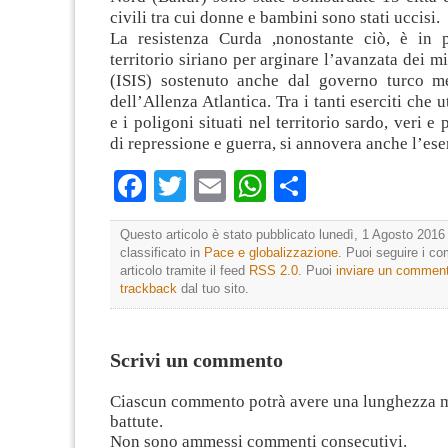
civili tra cui donne e bambini sono stati uccisi.
La resistenza Curda ,nonostante ciò, è in 
territorio siriano per arginare l’avanzata dei m
(ISIS) sostenuto anche dal governo turco m
dell’Allenza Atlantica. Tra i tanti eserciti che u
e i poligoni situati nel territorio sardo, veri e 
di repressione e guerra, si annovera anche l’ese
Facebook
Twitter
Email
WhatsApp
Condividi
Questo articolo è stato pubblicato lunedì, 1 Agosto 2016 
classificato in
Pace e globalizzazione
. Puoi seguire i c
articolo tramite il feed
RSS 2.0
. Puoi
inviare un commen
trackback
dal tuo sito.
Scrivi un commento
Ciascun commento potrà avere una lunghezza 
battute.
Non sono ammessi commenti consecutivi.