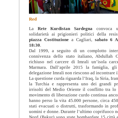
Red
La
Rete Kurdistan Sardegna
convoca un
solidarietà ai prigionieri politici della res
piazza Costituzione
a Cagliari,
sabato 6 A
18:30
.
Dal 1999, a seguito di un complotto inter
connivenza dello stato italiano, Abdullah 
richiuso nel carcere di Imrali un’isola car
Marmara. Dall’aprile 2015 la famiglia, gli
delegazione Imrali non riescono ad incontrare i
La questione curda riguarda l’Iraq, la Siria, Iran
la Turchia e rappresenta uno dei grandi pr
irrisolti del Medio Oriente il conflitto tra lo 
movimento di liberazione curdo continua ancor
hanno pe
rso la vita 45.000 persone, circa 45
stati evacuati o distrutti, trasformando in pro
uomini e donne. Durante l’ultimo coprifuoco n
Nord (Bakur) sono state bombardate 15 città e