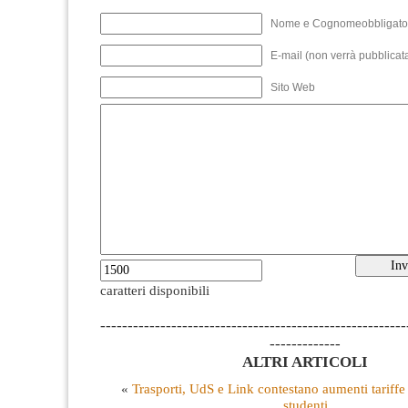
Nome e Cognomeobbligato
E-mail (non verrà pubblicata
Sito Web
caratteri disponibili
--------------------------------------------------------
-------------
ALTRI ARTICOLI
«
Trasporti, UdS e Link contestano aumenti tariffe 
studenti