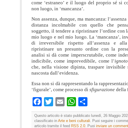
come ‘estraneo’ e il luogo del proprio sé si co
non luogo, in ‘mancanza’.
Non assenza, dunque, ma mancanza: l’assenza è
distanza incolmabile con quello che pen
soggetto, il tendere a ripristinare l’ordine con 
mio luogo e nel mio luogo. La ‘mancanza’, inv
di irreversibile rispetto all’assenza e alla
ripristinare un presunto ordine con la pres
analisi si dà come imperscrutabile, come inde
indicibile, come imprevedibile, come l’
ignoto
che, nella visione dipinta, traspare invisibile
nascosta dall’evidenza.
Essa non si dà rappresentando la rappresentaz
‘figurale’, come processo di
sfigurazione
della 
Facebook
Twitter
Email
WhatsApp
Condividi
Questo articolo è stato pubblicato lunedì, 26 Maggio 202
classificato in
Arte e beni culturali
. Puoi seguire i comme
articolo tramite il feed
RSS 2.0
. Puoi
inviare un commen