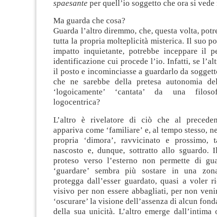
spaesante
per quell’io soggetto che ora si vede
Ma guarda che cosa?
Guarda l’altro diremmo, che, questa volta, potre
tutta la propria molteplicità misterica. Il suo po
impatto inquietante, potrebbe inceppare il p
identificazione cui procede l’io. Infatti, se l’a
il posto e incominciasse a guardarlo da sogget
che ne sarebbe della pretesa autonomia del
‘logoicamente’ ‘cantata’ da una filosof
logocentrica?
L’altro è rivelatore di ciò che al precede
appariva come ‘familiare’ e, al tempo stesso, ne
propria ‘dimora’, ravvicinato e prossimo, 
nascosto e, dunque, sottratto allo sguardo. I
proteso verso l’esterno non permette di guar
‘guardare’ sembra più sostare in una zo
protegga dall’esser guardato, quasi a voler r
visivo per non essere abbagliati, per non venir
‘oscurare’ la visione dell’assenza di alcun fond
della sua unicità. L’altro emerge dall’intima 