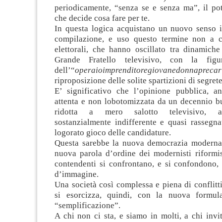
periodicamente, “senza se e senza ma”, il po
che decide cosa fare per te.
In questa logica acquistano un nuovo senso 
compilazione, e uso questo termine non a ca
elettorali, che hanno oscillato tra dinamiche
Grande Fratello televisivo, con la figu
dell’“
operaioimprenditoregiovanedonnaprecar
riproposizione delle solite spartizioni di segrete
E’ significativo che l’opinione pubblica, a
attenta e non lobotomizzata da un decennio bu
ridotta a mero salotto televisivo, ab
sostanzialmente indifferente e quasi rassegna
logorato gioco delle candidature.
Questa sarebbe la nuova democrazia moderna 
nuova parola d’ordine dei modernisti riformis
contendenti si confrontano, e si confondono, 
d’immagine.
Una società così complessa e piena di conflitt
si esorcizza, quindi, con la nuova formul
“semplificazione”.
A chi non ci sta, e siamo in molti, a chi invit