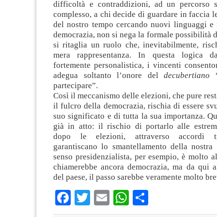
difficoltà e contraddizioni, ad un percorso 
complesso, a chi decide di guardare in faccia l
del nostro tempo cercando nuovi linguaggi e
democrazia, non si nega la formale possibilità d
si ritaglia un ruolo che, inevitabilmente, risc
mera rappresentanza. In questa logica d
fortemente personalistica, i vincenti consent
adegua soltanto l’onore del
decubertiano
“
partecipare”.
Così il meccanismo delle elezioni, che pure re
il fulcro della democrazia, rischia di essere svu
suo significato e di tutta la sua importanza. Q
già in atto: il rischio di portarlo alle estr
dopo le elezioni, attraverso accordi tr
garantiscano lo smantellamento della nostra 
senso presidenzialista, per esempio, è molto a
chiamerebbe ancora democrazia, ma da qui al
del paese, il passo sarebbe veramente molto bre
Facebook
Twitter
Email
WhatsApp
Condividi