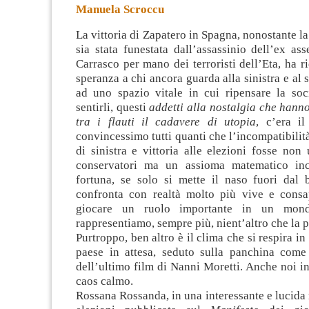
Manuela Scroccu
La vittoria di Zapatero in Spagna, nonostante la
sia stata funestata dall’assassinio dell’ex as
Carrasco per mano dei terroristi dell’Eta, ha r
speranza a chi ancora guarda alla sinistra e al
ad uno spazio vitale in cui
ripensare la soc
sentirli, questi
addetti alla nostalgia che han
tra i flauti il cadavere di utopia
, c’era il
convincessimo tutti quanti che l’incompatibili
di sinistra e vittoria alle elezioni fosse non
conservatori ma un assioma matematico inco
fortuna, se solo si mette il naso fuori dal b
confronta con realtà molto più vive e consa
giocare un ruolo importante in un mon
rappresentiamo, sempre più, nient’altro che la p
Purtroppo, ben altro è il clima che si respira in
paese in attesa, seduto sulla panchina come 
dell’ultimo film di Nanni Moretti. Anche noi in
caos calmo.
Rossana Rossanda, in una interessante e lucida r