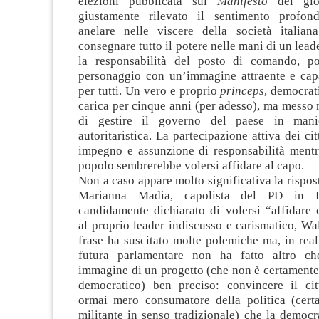
elezioni pubblicata sul
Manifesto
dei gior
giustamente rilevato il sentimento profo
anelare nelle viscere della società italian
consegnare tutto il potere nelle mani di un lead
la responsabilità del posto di comando, po
personaggio con un’immagine attraente e cap
per tutti. Un vero e proprio
princeps
, democrat
carica per cinque anni (per adesso), ma messo 
di gestire il governo del paese in mani
autoritaristica. La partecipazione attiva dei ci
impegno e assunzione di responsabilità mentr
popolo sembrerebbe volersi affidare al capo.
Non a caso appare molto significativa la rispos
Marianna Madia, capolista del PD in 
candidamente dichiarato di volersi “affidare
al proprio leader indiscusso e carismatico, Wal
frase ha suscitato molte polemiche ma, in realt
futura parlamentare non ha fatto altro che
immagine di un progetto (che non è certamente 
democratico) ben preciso: convincere il citt
ormai mero consumatore della politica (cer
militante in senso tradizionale) che la democr