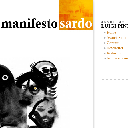
associaz
LUIGI PI
Home
Associazione
Contatti
Newsletter
Redazione
Norme editori