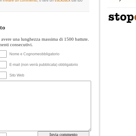
oi
inviare un commento
, o fare un
trackback
dal tuo
to
avere una lunghezza massima di 1500 battute.
nti consecutivi.
Nome e Cognomeobbligatorio
E-mail (non verrà pubblicata) obbligatorio
Sito Web