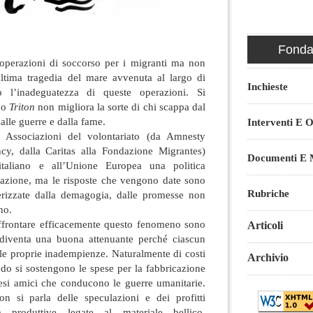
Fondaz
operazioni di soccorso per i migranti ma non
’ultima tragedia del mare avvenuta al largo di
Inchieste
 l’inadeguatezza di queste operazioni. Si
m
o
Triton
non migliora la sorte di chi scappa dal
alle guerre e dalla fame
.
Interventi E O
 Associazioni del volontariato (da Amnesty
cy, dalla Caritas alla Fondazione Migrantes)
Documenti E M
taliano e all’Unione Europea una politica
razione, ma le risposte che vengono date sono
Rubriche
terizzate dalla demagogia, dalle promesse non
no.
 affrontare efficacemente questo fenomeno sono
Articoli
a diventa una buona attenuante perché ciascun
i le proprie inadempienze. Naturalmente di costi
Archivio
ndo si sostengono le spese per la fabbricazione
aesi amici che conducono le guerre umanitarie.
on si parla delle speculazioni e dei profitti
tà produttive legate al materiale bellico,