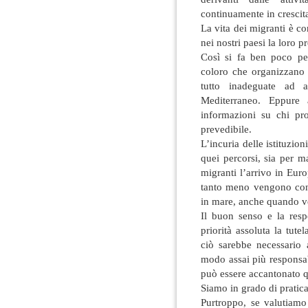
continuamente in crescit
La vita dei migranti è c
nei nostri paesi la loro 
Così si fa ben poco per 
coloro che organizzano 
tutto inadeguate ad a
Mediterraneo. Eppure
informazioni su chi pr
prevedibile.
L’incuria delle istituzi
quei percorsi, sia per m
migranti l’arrivo in Eur
tanto meno vengono cons
in mare, anche quando v
Il buon senso e la res
priorità assoluta la tutel
ciò sarebbe necessario 
modo assai più responsa
può essere accantonato q
Siamo in grado di pratic
Purtroppo, se valutiamo 