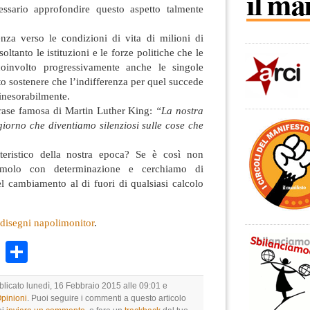
ssario approfondire questo aspetto talmente
enza verso le condizioni di vita di milioni di
ltanto le istituzioni e le forze politiche che le
oinvolto progressivamente anche le singole
to sostenere che l’indifferenza per quel succede
 inesorabilmente.
rase famosa di Martin Luther King:
“La nostra
 giorno che diventiamo silenziosi sulle cose che
tteristico della nostra epoca? Se è così non
tiamolo con determinazione e cerchiamo di
el cambiamento al di fuori di qualsiasi calcolo
 disegni napolimonitor
.
k
r
ail
WhatsApp
Condividi
blicato lunedì, 16 Febbraio 2015 alle 09:01 e
Opinioni
. Puoi seguire i commenti a questo articolo