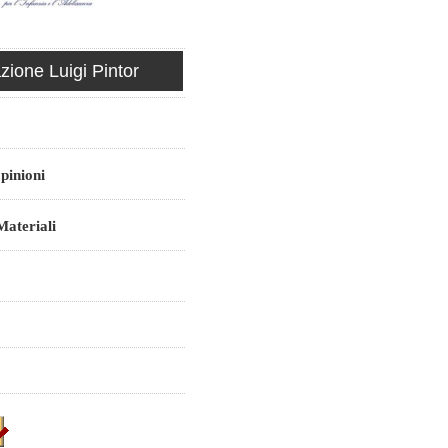
ione Luigi Pintor
pinioni
ateriali