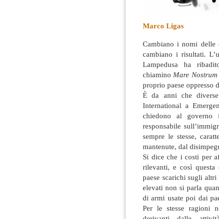
Marco Ligas
Cambiano i nomi delle 
cambiano i risultati. L
Lampedusa ha ribadito
chiamino
Mare Nostru
proprio paese oppresso d
È da anni che diverse
International a Emergen
chiedono al governo i
responsabile sull’immig
sempre le stesse, carat
mantenute, dal disimpeg
Si dice che i costi per
rilevanti, e così quest
paese scarichi sugli altr
elevati non si parla qua
di armi usate poi dai p
Per le stesse ragioni n
derivanti dalle attivi