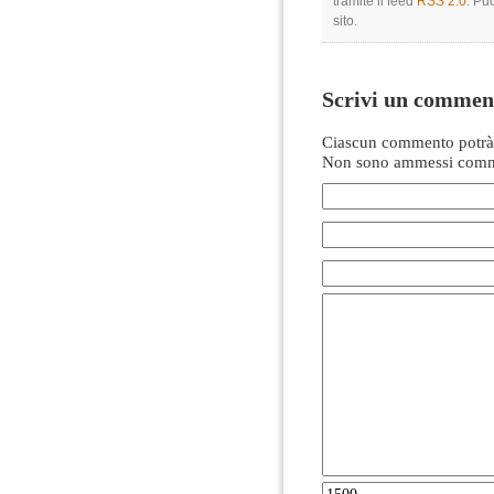
tramite il feed
RSS 2.0
. Pu
sito.
Scrivi un commen
Ciascun commento potrà 
Non sono ammessi comme