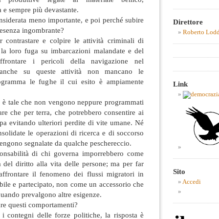
a e sempre più devastante.
onsiderata meno importante, e poi perché subire
Direttore
presenza ingombrante?
Roberto Lod
contrastare e colpire le attività criminali di
la loro fuga su imbarcazioni malandate e del
ffrontare i pericoli della navigazione nel
 anche su queste attività non mancano le
ogramma le fughe il cui esito è ampiamente
Link
oni è tale che non vengono neppure programmati
are che per terra, che potrebbero consentire ai
opa evitando ulteriori perdite di vite umane. Né
olidate le operazioni di ricerca e di soccorso
engono segnalate da qualche peschereccio.
ponsabilità di chi governa imporrebbero come
a del diritto alla vita delle persone; ma per far
Sito
affrontare il fenomeno dei flussi migratori in
Accedi
bile e partecipato, non come un accessorio che
uando prevalgono altre esigenze.
are questi comportamenti?
i contegni delle forze politiche, la risposta è