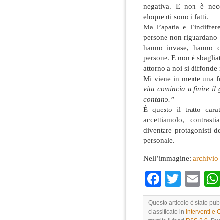
negativa. E non è nece
eloquenti sono i fatti.
Ma l’apatia e l’indiffer
persone non riguardano so
hanno invase, hanno c
persone. E non è sbaglia
attorno a noi si diffonde
Mi viene in mente una f
vita comincia a finire il
contano.”
È questo il tratto cara
accettiamolo, contras
diventare protagonisti d
personale.
Nell’immagine:
archivio
Faceboo
Twitte
Em
Questo articolo è stato pub
classificato in
Interventi e 