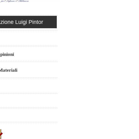
ione Luigi Pintor
pinioni
ateriali