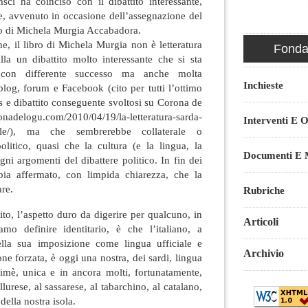
sci ha coinciso con il dibattito interessante,
le, avvenuto in occasione dell’assegnazione del
ro di Michela Murgia Accabadora.
e, il libro di Michela Murgia non è letteratura
Fondaz
lla un dibattito molto interessante che si sta
con differente successo ma anche molta
Inchieste
 blog, forum e Facebook (cito per tutti l’ottimo
 e dibattito conseguente svoltosi su Corona de
adelogu.com/2010/04/19/la-letteratura-sarda-
Interventi E O
onale/), ma che sembrerebbe collaterale o
politico, quasi che la cultura (e la lingua, la
Documenti E M
gni argomenti del dibattere politico. In fin dei
bia affermato, con limpida chiarezza, che la
re.
Rubriche
tito, l’aspetto duro da digerire per qualcuno, in
Articoli
mo definire identitario, è che l’italiano, a
ella sua imposizione come lingua ufficiale e
Archivio
one forzata, è oggi una nostra, dei sardi, lingua
himè, unica e in ancora molti, fortunatamente,
llurese, al sassarese, al tabarchino, al catalano,
 della nostra isola.