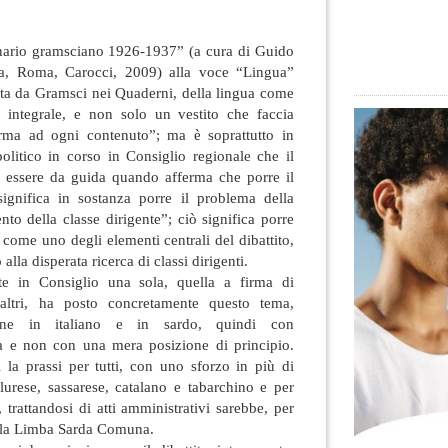
onario gramsciano 1926-1937” (a cura di Guido
a, Roma, Carocci, 2009) alla voce “Lingua”
data da Gramsci nei Quaderni, della lingua come
integrale, e non
solo un vestito che faccia
orma ad ogni contenuto”; ma è soprattutto in
 politico in corso in Consiglio regionale che il
 essere da guida quando afferma che porre il
ignifica in sostanza porre il problema della
to della classe dirigente”; ciò significa porre
 come uno degli elementi centrali del dibattito,
alla disperata ricerca di classi dirigenti.
te in Consiglio una sola, quella a firma di
ltri, ha posto concretamente questo tema,
one in italiano e in sardo, quindi con
a e non con una mera posizione di principio.
 la prassi per tutti, con uno sforzo in più di
lurese, sassarese, catalano e tabarchino e per
 trattandosi di atti amministrativi sarebbe, per
ella Limba Sarda Comuna.