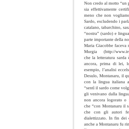
Non credo al motto “un p
sia effettivamente certi
meno che non vogliamo c
Sardo, escludendo i parlan
catalano, tabarchino, sas
“nostra” (sardo) e lingua
parte importante della nos
Maria Giacobbe faceva n
Murgia (http://www.irs
che la letteratura sarda 
ancora, prima di lei, l
esempio, l’analisi ecce
Desulo, Montanaru, il qua
con la lingua italiana 
“sentì il sardo come vol
gli venivano dalla lingua
non ancora logorato o i
che “con Montanaru il s
che con gli autori fer
dialettizzato. In fin d
anche a Montanaru fu rim