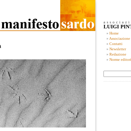
associaz
LUIGI PI
Home
Associazione
Contatti
à
Newsletter
Redazione
Norme editori