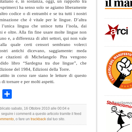
italiano è, in sostanza, oggi, un rapporto tra
o esprimerci ha senso solo se agiamo liberamente
ltro codice o di entrambi e se tra tutti i nostri
minazione che è vitale per le lingue. D’altra
i l’unica lingua che unisce tutta l’isola, dai
ni e oltre. Alla fin fine usare molte lingue non
no e, a differenza di altri settori, qui non vale
alla quale certi censori sembrano volerci
stri antichi dicevano, saggiamente: meda
 Le citazioni di Michelangelo Pira vengono
ndido libro “Sardegna tra due lingue”, che
dizione del 1984, Edizioni della Torre.
ttito in corso rare siano le letture di questo
 di tornare e per molti aspetti.
k
r
ail
WhatsApp
Condividi
blicato sabato, 16 Ottobre 2010 alle 00:04 e
i seguire i commenti a questo articolo tramite il feed
commento
, o fare un
trackback
dal tuo sito.