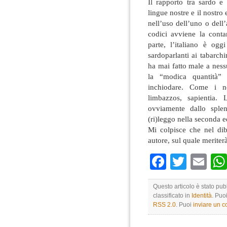
Il rapporto tra sardo e 
lingue nostre e il nostr
nell’uso dell’uno o dell’a
codici avviene la conta
parte, l’italiano è ogg
sardoparlanti ai tabarchi
ha mai fatto male a nessu
la “modica quantità” 
inchiodare. Come i no
limbazzos, sapientia.
ovviamente dallo sple
(ri)leggo nella seconda e
Mi colpisce che nel diba
autore, sul quale meriterà
Faceboo
Twitte
Em
Questo articolo è stato pub
classificato in
Identità
. Puo
RSS 2.0
. Puoi
inviare un 