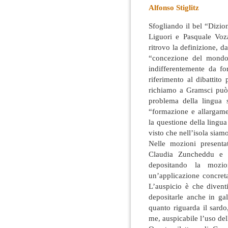
Alfonso Stiglitz
Sfogliando il bel “Dizi
Liguori e Pasquale Voz
ritrovo la definizione, 
“concezione del mondo 
indifferentemente da f
riferimento al dibattito
richiamo a Gramsci può
problema della lingua s
“formazione e allargamen
la questione della lingua
visto che nell’isola siamo 
Nelle mozioni presenta
Claudia Zuncheddu e a
depositando la mozi
un’applicazione concret
L’auspicio è che diventi
depositarle anche in gal
quanto riguarda il sardo,
me, auspicabile l’uso d