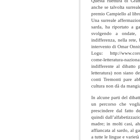
Questa rilettura di Gram
anche se talvolta surrea
premio Campiello al lib
Una surreale affermazion
sarda, ha riportato a ga
svolgendo a ondate, 
indifferenza, nella rete,
intervento di Omar Onnis
Logu: http://www.coron
come-letteratura-nazi
indifferente al dibatto 
letteratura) non siano de
conti Tremonti pare ab
cultura non dà da mangia
In alcune parti del dibat
un percorso che voglia
prescindere dal fatto d
quindi dall’alfabetizzazi
madre; in molti casi, a
affiancata al sardo, al ga
a tutte le lingue e varietà