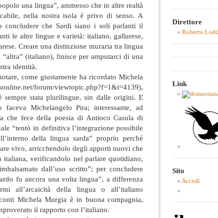
opolo una lingua”, ammesso che in altre realtà
ficabile, nella nostra isola è privo di senso. A
Direttore
oncludere che Sardi siano i soli parlanti il
Roberto Lod
ti le altre lingue e varietà: italiano, gallurese,
arese. Creare una distinzione muraria tra lingua
 “altra” (italiano), finisce per amputarci di una
tra identità.
otare, come giustamente ha ricordato Michela
Link
online.net/forum/viewtopic.php?f=1&t=4139),
è sempre stata plurilingue, sin dalle origini. E
o faceva Michelangelo Pira; interessante, ad
lsa che fece della poesia di Antioco Casula di
le “tentò in definitiva l’integrazione possibile
all’interno della lingua sarda” proprio perché
gare vivo, arricchendolo degli apporti nuovi che
 italiana, verificandolo nel parlare quotidiano,
mbalsamato dall’uso scritto”; per concludere
Sito
ardo fu ancora una volta lingua”, a differenza
Accedi
mi all’arcaicità della lingua o all’italiano
ei conti Michela Murgia è in buona compagnia,
proverato il rapporto con l’italiano.