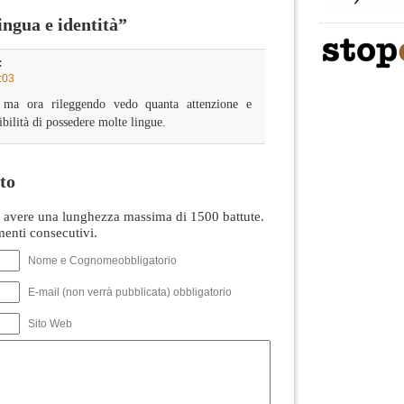
ngua e identità”
:
:03
o ma ora rileggendo vedo quanta attenzione e
sibilità di possedere molte lingue.
to
avere una lunghezza massima di 1500 battute.
nti consecutivi.
Nome e Cognomeobbligatorio
E-mail (non verrà pubblicata) obbligatorio
Sito Web