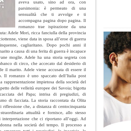
aveva usato, sino ad ora, con
parsimonia: è permeato di una
sensualità che ti avvolge e ti
accompagna pagina dopo pagina. Il
romanzo trae ispirazione da una
ta: Adele Mori, ricca fanciulla della provincia
iottenne, viene data in sposa all’eroe di guerra
inquenne, cagliaritano. Dopo pochi anni il
arito a causa di una ferita di guerra è incapace
ovane moglie. Adele ha una storia segreta con
mbanco di circo, che accecato dal desiderio di
ide il marito. Adele viene accusata di essere il
o. Il romanzo è uno spaccato dell’Italia post
una rappresentazione impietosa della società del
petto delle velleità europee dei Savoia; bigotta
cacciata del Papa; intrisa di pregiudizi, di
smo di facciata. La storia raccontata da Olita
di riflessione che, a distanza di centocinquanta
raordinaria attualità e fornisce, allo stesso
 interpretazione che ci riportano all’oggi. Ad
a donna nella società del tempo. Il processo a
 emergere tutti i pregiudizi, le ipocrisie, le