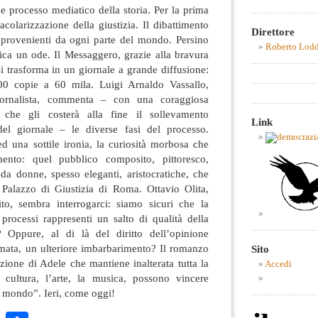
e processo mediatico della storia. Per la prima
tacolarizzazione della giustizia. Il dibattimento
Direttore
i provenienti da ogni parte del mondo. Persino
Roberto Lod
ica un ode. Il Messaggero, grazie alla bravura
si trasforma in un giornale a grande diffusione:
500 copie a 60 mila. Luigi Arnaldo Vassallo,
ornalista, commenta – con una coraggiosa
 che gli costerà alla fine il sollevamento
Link
del giornale – le diverse fasi del processo.
d una sottile ironia, la curiosità morbosa che
ento: quel pubblico composito, pittoresco,
da donne, spesso eleganti, aristocratiche, che
l Palazzo di Giustizia di Roma. Ottavio Olita,
to, sembra interrogarci: siamo sicuri che la
 processi rappresenti un salto di qualità della
a? Oppure, al di là del diritto dell’opinione
rmata, un ulteriore imbarbarimento? Il romanzo
Sito
zione di Adele che mantiene inalterata tutta la
Accedi
a cultura, l’arte, la musica, possono vincere
l mondo”. Ieri, come oggi!