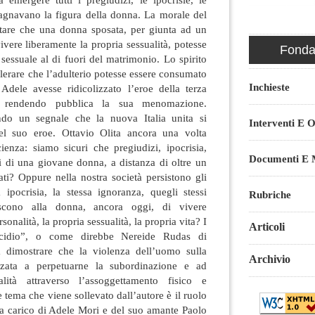
gnavano la figura della donna. La morale del
tare che una donna sposata, per giunta ad un
ivere liberamente la propria sessualità, potesse
Fondaz
sessuale al di fuori del matrimonio. Lo spirito
lerare che l’adulterio potesse essere consumato
Inchieste
 Adele avesse ridicolizzato l’eroe della terza
a rendendo pubblica la sua menomazione.
do un segnale che la nuova Italia unita si
Interventi E O
del suo eroe. Ottavio Olita ancora una volta
cienza: siamo sicuri che pregiudizi, ipocrisia,
Documenti E M
i di una giovane donna, a distanza di oltre un
rati? Oppure nella nostra società persistono gli
sa ipocrisia, la stessa ignoranza, quegli stessi
Rubriche
scono alla donna, ancora oggi, di vivere
onalità, la propria sessualità, la propria vita? I
Articoli
icidio”, o come direbbe Nereide Rudas di
a dimostrare che la violenza dell’uomo sulla
Archivio
zzata a perpetuarne la subordinazione e ad
lità attraverso l’assoggettamento fisico e
 tema che viene sollevato dall’autore è il ruolo
o a carico di Adele Mori e del suo amante Paolo