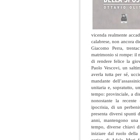
vicenda realmente accadu
calabrese, non ancora dic
Giacomo Perra, trentac
matrimonio si rompe: il m
di rendere felice la gi
Paolo Vescovi, un salti
averla tutta per sé, ucc
mandante dell’assassini
unitaria e, sopratutto, 
tempo: provinciale, a dis
nonostante la recente 
ipocrisia, di un perbeni
presenta diversi spunti 
anni, mantengono una st
tempo, diverse chiavi di
iniziare dal ruolo dell
carico di Adele Mori fa