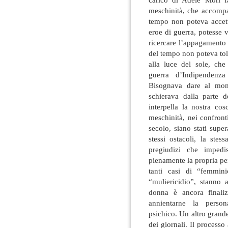
meschinità, che accompa
tempo non poteva accet
eroe di guerra, potesse v
ricercare l’appagamento 
del tempo non poteva tol
alla luce del sole, che
guerra d’Indipendenz
Bisognava dare al mon
schierava dalla parte 
interpella la nostra cos
meschinità, nei confront
secolo, siano stati supe
stessi ostacoli, la stes
pregiudizi che impedi
pienamente la propria pers
tanti casi di “femmin
“muliericidio”, stanno 
donna è ancora finali
annientarne la persona
psichico. Un altro grande
dei giornali. Il process