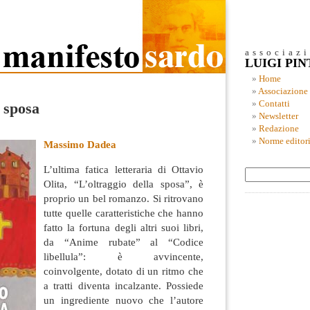
associaz
LUIGI PI
Home
Associazione
Contatti
a sposa
Newsletter
Redazione
Norme editori
Massimo Dadea
L’ultima fatica letteraria di Ottavio
Olita, “L’oltraggio della sposa”, è
proprio un bel romanzo. Si ritrovano
tutte quelle caratteristiche che hanno
fatto la fortuna degli altri suoi libri,
da “Anime rubate” al “Codice
libellula”
: è avvincente,
coinvolgente, dotato di un ritmo che
a tratti diventa incalzante. Possiede
un ingrediente nuovo che l’autore