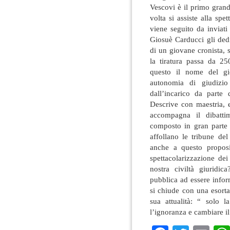
Vescovi è il primo grand
volta si assiste alla spet
viene seguito da inviat
Giosuè Carducci gli ded
di un giovane cronista, 
la tiratura passa da 2
questo il nome del gi
autonomia di giudizio
dall’incarico da parte 
Descrive con maestria, e
accompagna il dibattim
composto in gran parte 
affollano le tribune de
anche a questo proposi
spettacolarizzazione dei
nostra civiltà giuridic
pubblica ad essere info
si chiude con una esorta
sua attualità: “ solo l
l’ignoranza e cambiare i