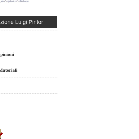
ione Luigi Pintor
pinioni
ateriali