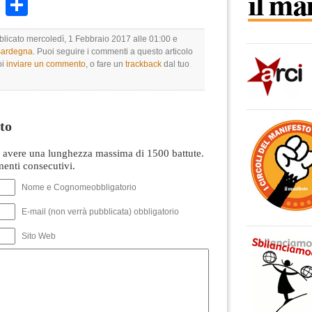
k
r
ail
WhatsApp
Condividi
bblicato mercoledì, 1 Febbraio 2017 alle 01:00 e
 Sardegna
. Puoi seguire i commenti a questo articolo
oi
inviare un commento
, o fare un
trackback
dal tuo
to
avere una lunghezza massima di 1500 battute.
nti consecutivi.
Nome e Cognomeobbligatorio
E-mail (non verrà pubblicata) obbligatorio
Sito Web