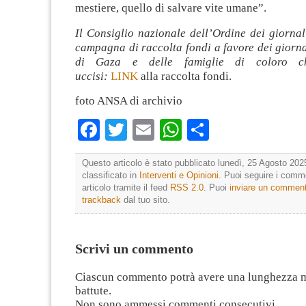
mestiere, quello di salvare vite umane”.
Il Consiglio nazionale dell’Ordine dei giornal
campagna di raccolta fondi a favore dei giornal
di Gaza e delle famiglie di coloro c
uccisi:
LINK
alla raccolta fondi.
foto ANSA di archivio
Facebook
Twitter
Email
WhatsApp
Condividi
Questo articolo è stato pubblicato lunedì, 25 Agosto 202
classificato in
Interventi e Opinioni
. Puoi seguire i comm
articolo tramite il feed
RSS 2.0
. Puoi
inviare un commen
trackback
dal tuo sito.
Scrivi un commento
Ciascun commento potrà avere una lunghezza 
battute.
Non sono ammessi commenti consecutivi.