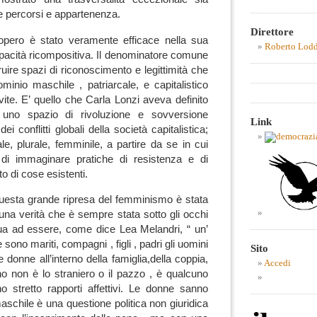
 percorsi e appartenenza.
Direttore
opero è stato veramente efficace nella sua
Roberto Lod
capacità ricompositiva. Il denominatore comune
truire spazi di riconoscimento e legittimità che
inio maschile , patriarcale, e capitalistico
e vite. E’ quello che Carla Lonzi aveva definito
, uno spazio di rivoluzione e sovversione
Link
 dei conflitti globali della società capitalistica;
le, plurale, femminile, a partire da se in cui
i immaginare pratiche di resistenza e di
o di cose esistenti.
questa grande ripresa del femminismo è stata
 una verità che è sempre stata sotto gli occhi
nua ad essere, come dice Lea Melandri, “ un’
 sono mariti, compagni , figli , padri gli uomini
Sito
 donne all’interno della famiglia,della coppia,
Accedi
o non è lo straniero o il pazzo , è qualcuno
 stretto rapporti affettivi. Le donne sanno
aschile è una questione politica non giuridica