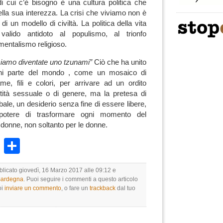
o di cui c’è bisogno è una cultura politica che
nella sua interezza.
La crisi che viviamo non è
 un modello di civiltà. La politica della vita
alido antidoto al populismo, al trionfo
damentalismo religioso.
iamo diventate uno tzunami”
Ciò che ha unito
gni parte del mondo , come un mosaico di
me, fili e colori, per arrivare ad un ordito
ità sessuale o di genere, ma la pretesa di
bale, un desiderio senza fine di essere libere,
 potere di trasformare ogni momento del
e donne, non soltanto per le donne.
k
r
ail
WhatsApp
Condividi
bblicato giovedì, 16 Marzo 2017 alle 09:12 e
 Sardegna
. Puoi seguire i commenti a questo articolo
oi
inviare un commento
, o fare un
trackback
dal tuo