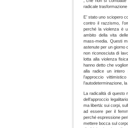
, che non si combatte 
radicale trasformazione 
E’ stato uno sciopero co
contro il razzismo, l’
perché la violenza è u
ambito della vita dell
mass-media. Questi mil
astenute per un giorno d
non riconosciuta di lav
lotta alla violenza fis
hanno detto che voglio
alla radice un intero 
l’approccio vittimisti
l’autodeterminazione, la 
La radicalità di quest
dell’approccio legalitar
ma libertà: sui corpi, sul
ad essere per il fem
perché espressione peri
mettere bocca sul corpo 