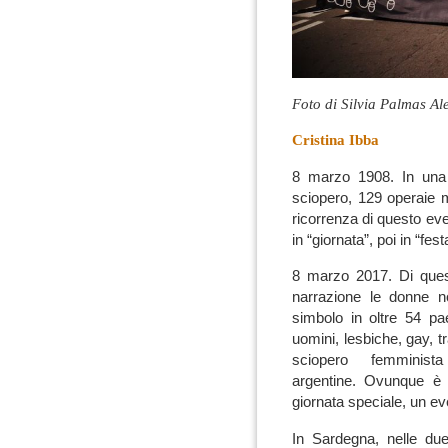
Foto di Silvia Palmas Al
Cristina Ibba
8 marzo 1908. In una 
sciopero, 129 operaie 
ricorrenza di questo eve
in “giornata”, poi in “fes
8 marzo 2017. Di quest
narrazione le donne n
simbolo in oltre 54 pae
uomini, lesbiche, gay, t
sciopero femminist
argentine.
Ovunque è s
giornata speciale, un e
In Sardegna, nelle due