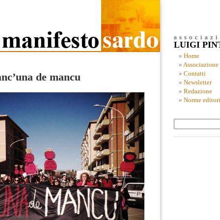
associaz
LUIGI PI
Home
Associazione
Contatti
anc’una de mancu
Newsletter
Redazione
Norme editori