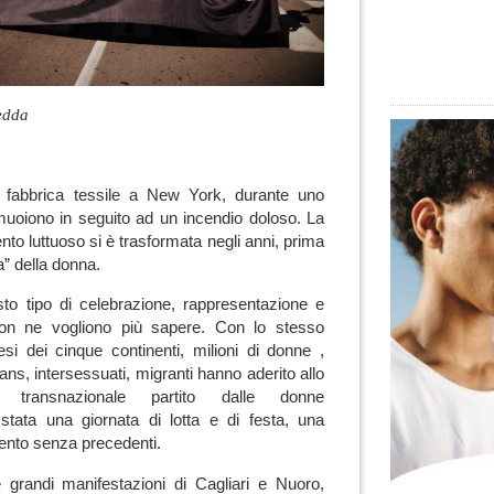
edda
fabbrica tessile a New York, durante uno
muoiono in seguito ad un incendio doloso. La
nto luttuoso si è trasformata negli anni, prima
ta” della donna.
o tipo di celebrazione, rappresentazione e
on ne vogliono più sapere. Con lo stesso
si dei cinque continenti, milioni di donne ,
rans, intersessuati, migranti hanno aderito allo
a transnazionale partito dalle donne
tata una giornata di lotta e di festa, una
vento senza precedenti.
 grandi manifestazioni di Cagliari e Nuoro,