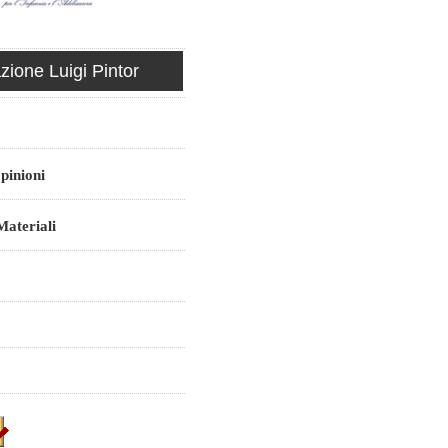
ione Luigi Pintor
pinioni
ateriali