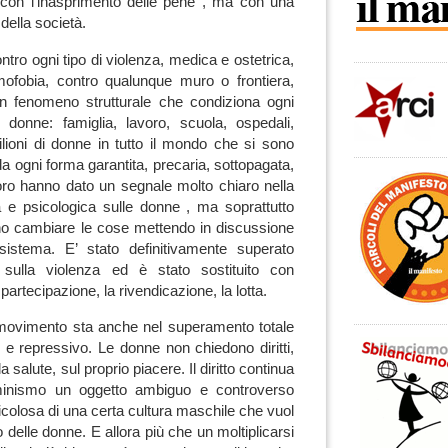
con l’inasprimento delle pene , ma con una
della società.
ntro ogni tipo di violenza, medica e ostetrica,
omofobia, contro qualunque muro o frontiera,
n fenomeno strutturale che condiziona ogni
e donne: famiglia, lavoro, scuola, ospedali,
ioni di donne in tutto il mondo che si sono
a ogni forma garantita, precaria, sottopagata,
oro hanno dato un segnale molto chiaro nella
ica e psicologica sulle donne , ma soprattutto
no cambiare le cose mettendo in discussione
sistema. E’ stato definitivamente superato
co sulla violenza ed è stato sostituito con
partecipazione, la rivendicazione, la lotta.
o movimento sta anche nel superamento totale
io e repressivo. Le donne non chiedono diritti,
la salute, sul proprio piacere. Il diritto continua
minismo un oggetto ambiguo e controverso
colosa di una certa cultura maschile che vuol
delle donne. E allora più che un moltiplicarsi