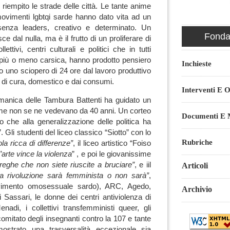
riempito le strade delle città. Le tante anime
ovimenti lgbtqi sarde hanno dato vita ad un
enza leaders, creativo e determinato. Un
Fondaz
dal nulla, ma è il frutto di un proliferare di
lettivi, centri culturali e politici che in tutti
 più o meno carsica, hanno prodotto pensiero
Inchieste
ato uno sciopero di 24 ore dal lavoro produttivo
ro di cura, domestico e dai consumi.
Interventi E O
amanica delle Tambura Battenti ha guidato un
me non se ne vedevano da 40 anni. Un corteo
Documenti E M
mo che alla generalizzazione delle politica ha
. Gli studenti del liceo classico “Siotto” con lo
Rubriche
la ricca di differenze”
, il liceo artistico “Foiso
l’arte vince la violenza
” , e poi le giovanissime
treghe che non siete riuscite a bruciare”
, e iil
Articoli
la rivoluzione sarà femminista o non sarà”
,
imento omosessuale sardo), ARC, Agedo,
Archivio
i Sassari, le donne dei centri antiviolenza di
nadi, i collettivi transfemministi queer, gli
 comitato degli insegnanti contro la 107 e tante
ostrato una trasversalità eccezionale sia