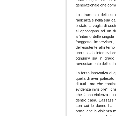
generazionale che come
Lo strumento dello sci
radicalità e nella sua 
è stato la voglia di cos
si oppongano ad un dom
all’interno delle singol
“soggetto imprevisto”
dell’esistente all’interno
uno spazio interseziona
ognun@ sia in grado d
rovesciamento dello stat
La forza innovativa di 
quella di aver palesato
di tutti , ma che conti
evidenza invisibile” : che
che fanno violenza sulle
dentro casa. L’assassin
con cui le donne hanno
ormai che la violenza m