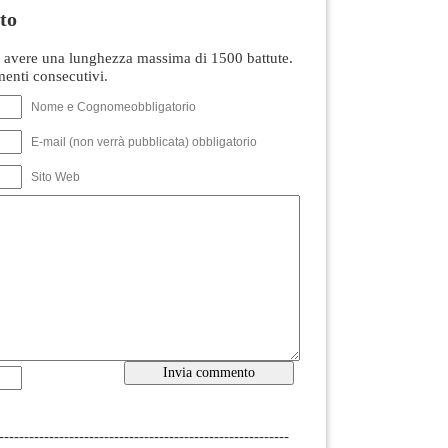
to
avere una lunghezza massima di 1500 battute.
nti consecutivi.
Nome e Cognomeobbligatorio
E-mail (non verrà pubblicata) obbligatorio
Sito Web
----------------------------------------------------------