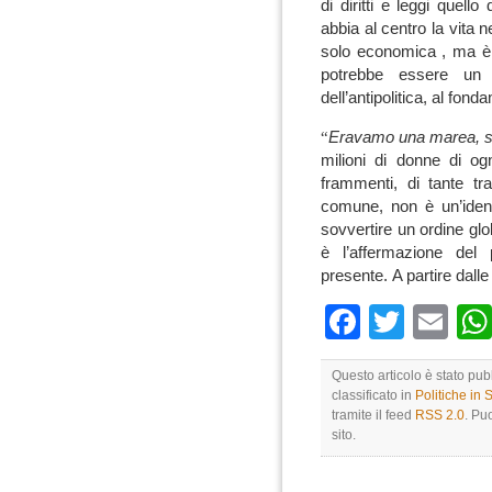
di diritti e leggi quell
abbia al centro la vita 
solo economica , ma è di
potrebbe essere un v
dell’antipolitica, al fon
“
Eravamo una marea, s
milioni di donne di o
frammenti, di tante tra
comune, non è un’ident
sovvertire un ordine glo
è l’affermazione del
presente.
A partire dall
Faceboo
Twitte
Em
Questo articolo è stato pu
classificato in
Politiche in
tramite il feed
RSS 2.0
. Pu
sito.