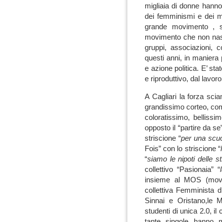
migliaia di donne hanno 
dei femminismi e dei m
grande movimento , s
movimento che non nasce 
gruppi, associazioni, col
questi anni, in maniera
e azione politica. E’ st
e riproduttivo, dal lavo
A Cagliari la forza sci
grandissimo corteo, co
coloratissimo, bellissi
opposto il “partire da se”
striscione “
per una scuo
Fois” con lo striscione “
“
siamo le nipoti delle s
collettivo “Pasionaia” “
insieme al MOS (mov
collettiva Femminista d
Sinnai e Oristano,le Me
studenti di unica 2.0, il
tante singole hanno m