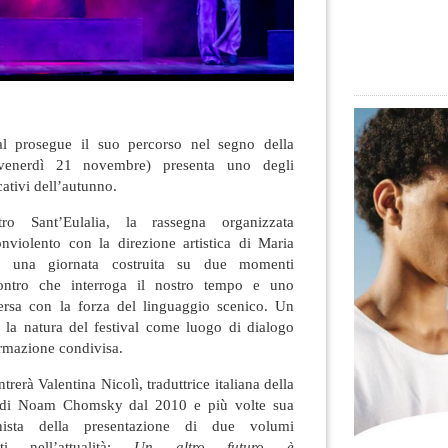
al prosegue il suo percorso nel segno della
venerdì 21 novembre) presenta uno degli
ativi dell’autunno.
ro Sant’Eulalia, la rassegna organizzata
violento con la direzione artistica di Maria
ne una giornata costruita su due momenti
ontro che interroga il nostro tempo e uno
versa con la forza del linguaggio scenico. Un
la natura del festival come luogo di dialogo
ormazione condivisa.
trerà Valentina Nicolì, traduttrice italiana della
i di Noam Chomsky dal 2010 e più volte sua
agonista della presentazione di due volumi
ti nell’attualità:
Un altro futuro è