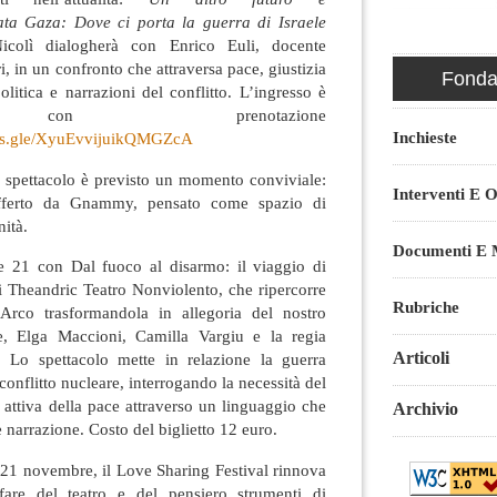
ata Gaza: Dove ci porta la guerra di Israele
icolì dialogherà con Enrico Euli, docente
i, in un confronto che attraversa pace, giustizia
Fondaz
olitica e narrazioni del conflitto. L’ingresso è
 con prenotazione
Inchieste
rms.gle/XyuEvvijuikQMGZcA
o spettacolo è previsto un momento conviviale:
Interventi E O
offerto da Gnammy, pensato come spazio di
nità.
Documenti E M
le 21 con Dal fuoco al disarmo: il viaggio di
 Theandric Teatro Nonviolento, che ripercorre
Rubriche
Arco trasformandola in allegoria del nostro
, Elga Maccioni, Camilla Vargiu e la regia
Articoli
. Lo spettacolo mette in relazione la guerra
onflitto nucleare, interrogando la necessità del
 attiva della pace attraverso un linguaggio che
Archivio
 narrazione. Costo del biglietto 12 euro.
21 novembre, il Love Sharing Festival rinnova
are del teatro e del pensiero strumenti di