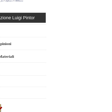
ione Luigi Pintor
pinioni
ateriali