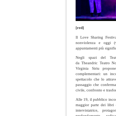
[red]
Il Love Sharing Festiv
nonviolenza e oggi (
appuntamenti più signific
Negli spazi del Teat
da Theandric Teatro Non
Virginia Siriu propo
complementari: un inc
spettacolo che lo attra
passaggio che conferma 
civile, confronto e trasf
Alle 19, il pubblico incon
maggior parte dei libr
intervistatrice, prot
profondamente radica