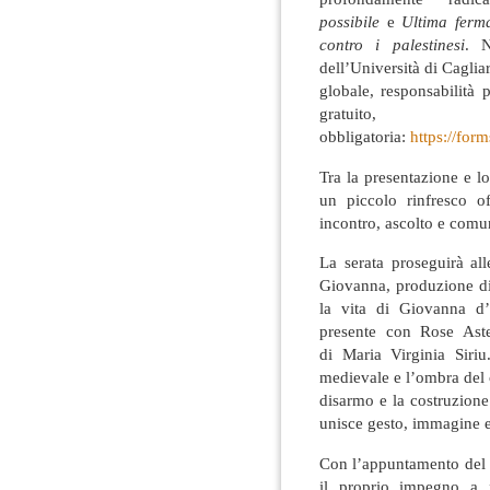
possibile
e
Ultima ferm
contro i palestinesi
. N
dell’Università di Cagliar
globale, responsabilità p
gratuito,
obbligatoria:
https://fo
Tra la presentazione e l
un piccolo rinfresco 
incontro, ascolto e comu
La serata proseguirà al
Giovanna, produzione di
la vita di Giovanna d’
presente con Rose Aste
di Maria Virginia Siriu
medievale e l’ombra del c
disarmo e la costruzione
unisce gesto, immagine e
Con l’appuntamento del 
il proprio impegno a f