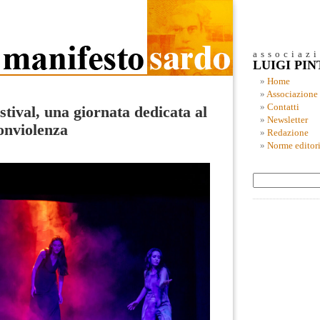
associaz
LUIGI PI
Home
Associazione
Contatti
tival, una giornata dedicata al
Newsletter
onviolenza
Redazione
Norme editori