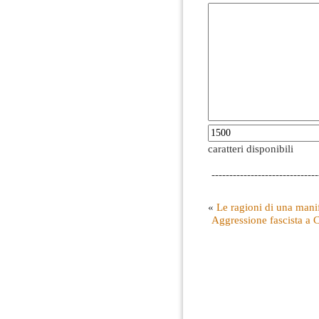
caratteri disponibili
------------------------------
«
Le ragioni di una manif
Aggressione fascista a C