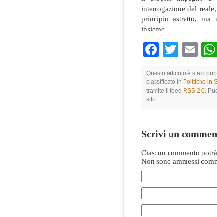
interrogazione del reale
principio astratto, ma
insieme.
Faceboo
Twitte
Em
Questo articolo è stato pu
classificato in
Politiche in
tramite il feed
RSS 2.0
. Pu
sito.
Scrivi un commen
Ciascun commento potrà 
Non sono ammessi comme