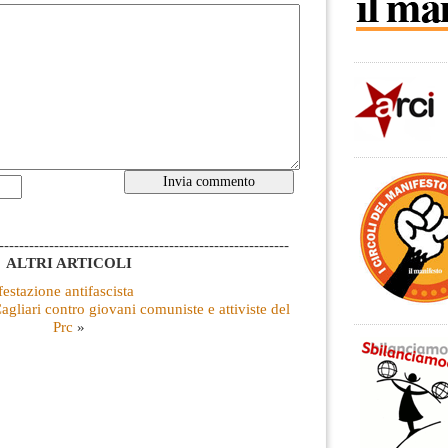
----------------------------------------------------------
ALTRI ARTICOLI
estazione antifascista
agliari contro giovani comuniste e attiviste del
Prc
»