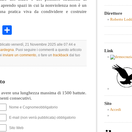
, aprendo spazi in cui la nonviolenza non è un
 una pratica viva da condividere e costruire
Direttore
Roberto Lod
k
r
ail
WhatsApp
Condividi
bblicato venerdì, 21 Novembre 2025 alle 07:44 e
 Sardegna
. Puoi seguire i commenti a questo articolo
Link
oi
inviare un commento
, o fare un
trackback
dal tuo
to
avere una lunghezza massima di 1500 battute.
nti consecutivi.
Sito
Nome e Cognomeobbligatorio
Accedi
E-mail (non verrà pubblicata) obbligatorio
Sito Web