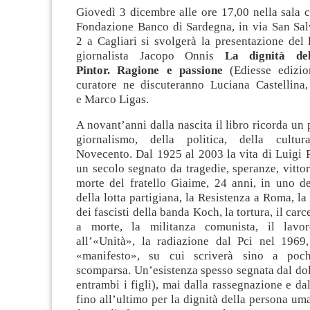
Giovedì 3 dicembre alle ore 17,00 nella sala 
Fondazione Banco di Sardegna, in via San Sal
2 a Cagliari si svolgerà la presentazione del 
giornalista Jacopo Onnis
La dignità del
Pintor. Ragione e passione
(Ediesse edizio
curatore ne discuteranno Luciana Castellina
e Marco Ligas
.
A novant’anni dalla nascita il libro ricorda un 
giornalismo, della politica, della cultur
Novecento. Dal 1925 al 2003 la vita di Luigi P
un secolo segnato da tragedie, speranze, vittori
morte del fratello Giaime, 24 anni, in uno de
della lotta partigiana, la Resistenza a Roma, la
dei fascisti della banda Koch, la tortura, il car
a morte, la militanza comunista, il lavoro
all’«Unità», la radiazione dal Pci nel 1969,
«manifesto», su cui scriverà sino a poch
scomparsa. Un’esistenza spesso segnata dal dol
entrambi i figli), mai dalla rassegnazione e dal
fino all’ultimo per la dignità della persona um