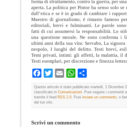
forma di sfruttamento, contro la guerra, per una 
aperta. La politica per Pintor ha senso solo se 
dall’etica e se è in grado di cambiare i rapport
Maestro di giornalismo, è rimasto famoso per 
editoriali, brevi e fulminanti. Le parole son
fatti di cui assumersi la responsabilità. Lo sti
una questione morale. Ne sono conferma i libr
ultimi anni della sua vita: Servabo, La signora 
nespolo, I luoghi del delitto. Testi brevi, esil
Temi privati, intimi: gli affetti, la malattia, il 
Testi esemplari, per discrezione e finezza lettera
Facebook
Twitter
Email
WhatsApp
Condividi
Questo articolo è stato pubblicato martedì, 1 Dicembre 2
classificato in
Comunicazioni
. Puoi seguire i commenti a
tramite il feed
RSS 2.0
. Puoi
inviare un commento
, o fa
dal tuo sito.
Scrivi un commento