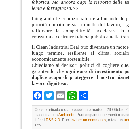
fabbrica. Ma ancora oggi la risposta delle is
lenta e farraginosa.>>
Integrando le condizionalità e allineando le po
priorità climatiche sia a quelle del lavoro, i
rafforzare la competitività, accelerare la 
emissioni e costruire fiducia pubblica nella tran
Il Clean Industrial Deal può diventare un motore
lungo termine, resiliente al clima, socia
economicamente sostenibile.
Chiediamo ai decisori politici di cogliere que
garantendo che
ogni euro di investimento pu
duplice scopo di proteggere il nostro piane
lavoro dignitoso.
Facebook
Twitter
Email
WhatsApp
Condividi
Questo articolo è stato pubblicato martedì, 28 Ottobre 2
classificato in
Ambiente
. Puoi seguire i commenti a quest
il feed
RSS 2.0
. Puoi
inviare un commento
, o fare un
tr
sito.