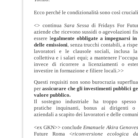
Ecco perché le condizionalità sono così cruciali
<> continua
Sara Sessa
di Fridays For Fut
aziende che ricevono sussidi o agevolazioni fi
essere l
egalmente obbligate a impegnarsi in 
delle emissioni
, senza trucchi contabili, a rispet
lavoratori e le clausole sociali, inclusa la
collettiva e i salari equi; a mantenere l’occupa
invece di ricorrere a licenziamenti o ester
investire in formazione e filiere locali.>>
Questi requisiti non sono burocrazia superflu
per
assicurare che gli investimenti pubblici g
valore pubblico.
Il sostegno industriale ha troppo spesso
pratiche inquinanti, bonus ai dirigenti o r
aziendali a scapito dei lavoratori e delle comuni
<ex GKN>> conclude
Emanuele Akira Genove
Future Roma <
riconversione ecologica d