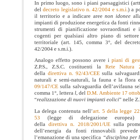
In primo luogo, sono i piani paesaggistici (artt
del
decreto legislativo n. 42/2004 e s.m.i.
) a p
il territorio e a indicare aree
non idonee
all
impianti di produzione energetica da fonti rinn
strumenti di pianificazione sovraordinati e
cogenti per qualsiasi altro piano di settore
territoriale (art. 145, comma 3°, del decreto
42/2004 e s.m.i.).
Analogo effetto possono avere i
piani di ges
Z.P.S., Z.S.C. costituenti la
Rete Natura 
della
direttiva n. 92/43/CEE
sulla salvaguardi
naturali e semi-naturali, la fauna e la flora
09/147/CE
sulla salvaguardia dell’avifauna selv
comma 1°, lettera
l
, del
D.M. Ambiente 17 otto
“
realizzazione di nuovi impianti eolici
” nelle Z.
La delega contenuta nell’
art. 5 della legge 22
53
(legge di delegazione europea) sul
della
direttiva n. 2018/2001/UE
sulla promo
dell’energia da fonti rinnovabili prevede 
l’emanazione di una specifica “
disciplina per 