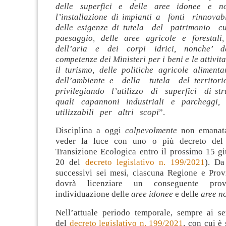
delle superfici e delle aree idonee e n
l’installazione di impianti a fonti rinnovabi
delle esigenze di tutela del patrimonio c
paesaggio, delle aree agricole e forestali,
dell’aria e dei corpi idrici, nonche’ de
competenze dei Ministeri per i beni e le attivita
il turismo, delle politiche agricole alimenta
dell’ambiente e della tutela del territor
privilegiando l’utilizzo di superfici di stru
quali capannoni industriali e parchegg
utilizzabili per altri scopi
”.
Disciplina a oggi
colpevolmente
non emanata
veder la luce con uno o più decreto del 
Transizione Ecologica entro il prossimo 15 gi
20 del
decreto legislativo n. 199/2021
). Da
successivi sei mesi, ciascuna Regione e Pro
dovrà licenziare un conseguente prov
individuazione delle
aree idonee
e delle
aree n
Nell’attuale periodo temporale, sempre ai sen
del
decreto legislativo n. 199/2021
, con cui è 