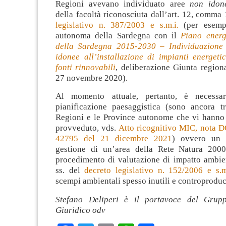
Regioni avevano individuato aree
non idon
della facoltà riconosciuta dall’art. 12, comma
legislativo n. 387/2003 e s.m.i.
(per esemp
autonoma della Sardegna con il
Piano energ
della Sardegna 2015-2030 – Individuazione 
idonee all’installazione di impianti energeti
fonti rinnovabili
, deliberazione Giunta region
27 novembre 2020).
Al momento attuale, pertanto, è necessa
pianificazione paesaggistica (sono ancora 
Regioni e le Province autonome che vi hann
provveduto, vds.
Atto ricognitivo MIC, nota D
42795 del 21 dicembre 2021
) ovvero un 
gestione di un’area della Rete Natura 2000
procedimento di valutazione di impatto ambien
ss. del
decreto legislativo n. 152/2006 e s.m
scempi ambientali spesso inutili e controproduc
Stefano Deliperi è il portavoce del Grupp
Giuridico odv