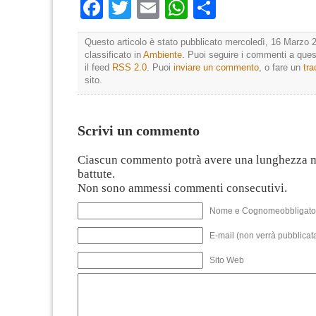
Facebook
Twitter
Email
WhatsApp
Condividi
Questo articolo è stato pubblicato mercoledì, 16 Marzo 2
classificato in
Ambiente
. Puoi seguire i commenti a quest
il feed
RSS 2.0
. Puoi
inviare un commento
, o fare un
tr
sito.
Scrivi un commento
Ciascun commento potrà avere una lunghezza 
battute.
Non sono ammessi commenti consecutivi.
Nome e Cognomeobbligato
E-mail (non verrà pubblicata
Sito Web