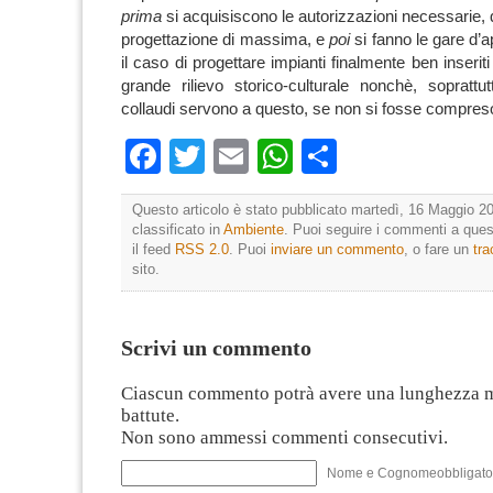
prima
si acquisiscono le autorizzazioni necessarie,
progettazione di massima, e
poi
si fanno le gare d’a
il caso di progettare impianti finalmente ben inseriti
grande rilievo storico-culturale nonchè, soprattutt
collaudi servono a questo, se non si fosse compres
Facebook
Twitter
Email
WhatsApp
Condividi
Questo articolo è stato pubblicato martedì, 16 Maggio 20
classificato in
Ambiente
. Puoi seguire i commenti a quest
il feed
RSS 2.0
. Puoi
inviare un commento
, o fare un
tr
sito.
Scrivi un commento
Ciascun commento potrà avere una lunghezza 
battute.
Non sono ammessi commenti consecutivi.
Nome e Cognomeobbligato