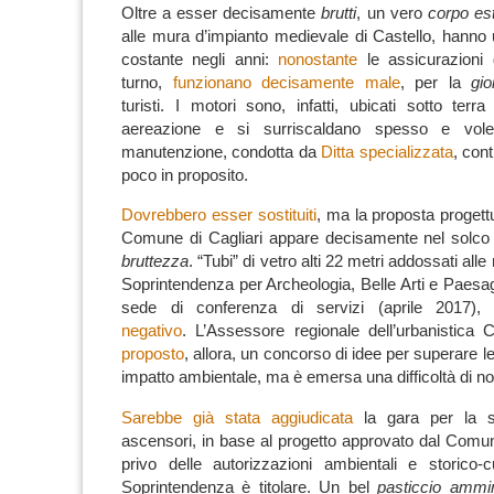
Oltre a esser decisamente
brutti
, un vero
corpo es
alle mura d’impianto medievale di Castello, hanno u
costante negli anni:
nonostante
le assicurazioni 
turno,
funzionano decisamente male
, per la
gio
turisti.
I motori sono, infatti, ubicati sotto ter
aereazione e si surriscaldano spesso e volen
manutenzione, condotta da
Ditta specializzata
, con
poco in proposito.
Dovrebbero esser sostituiti
, ma la
proposta progett
Comune di Cagliari
appare decisamente nel solco d
bruttezza
. “Tubi” di vetro alti 22 metri addossati all
Soprintendenza per Archeologia, Belle Arti e Paesag
sede di
conferenza di servizi
(aprile 2017)
negativo
.
L’
Assessore regionale dell’urbanistica C
proposto
, allora, un
concorso di idee
per superare l
impatto ambientale
, ma è emersa una difficoltà di n
Sarebbe già stata
aggiudicata
la
gara per la s
ascensori
, in base al
progetto approvato dal Comun
privo
delle
autorizzazioni ambientali e storico-c
Soprintendenza
è titolare.
Un bel
pasticcio ammin