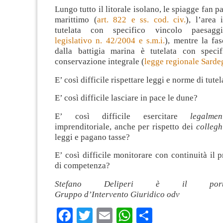
Lungo tutto il litorale isolano, le spiagge fan 
marittimo (
art. 822 e ss. cod. civ.
), l’area
tutelata con specifico vincolo paesaggi
legislativo n. 42/2004 e s.m.i.
), mentre la fa
dalla battigia marina è tutelata con speci
conservazione integrale (
legge regionale Sarde
E’ così difficile rispettare leggi e norme di tut
E’ così difficile lasciare in pace le dune?
E’ così difficile esercitare
legalmen
imprenditoriale, anche per rispetto dei
collegh
leggi e pagano tasse?
E’ così difficile monitorare con continuità il p
di competenza?
Stefano Deliperi è il port
Gruppo d’Intervento Giuridico odv
Facebook
Twitter
Email
WhatsApp
Condividi