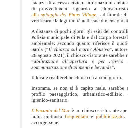
istanza di accesso civico, informazioni ambie
di provvedimenti riguardo al chiosco-rist
alla
spiaggia del Pinus Village
, sul litorale 
verificarne la legittimità nelle sue dimensioni at
A distanza di pochi giorni gli esiti dei controlli
Polizia municipale di Pula e dal Corpo forestal
ambientale: secondo quanto riferisce il quot
Sarda (“
Il chiosco sul mare? Abusivo
”, autor
28 agosto 2021), il chiosco-ristorante sarebbe r
“
abilitazione all’apertura e per l’avvio d
somministrazione di alimenti e bevande
”.
Il locale risulterebbe chiuso da alcuni giorni.
Insomma, se non si è capito male, sarebbe a
profilo paesaggistico, urbanistico-edilizio
igienico-sanitario.
L’Encanto del Mar
è un chiosco-ristorante ape
noto, piuttosto
frequentato
e
pubblicizzato
.
accorgersene.