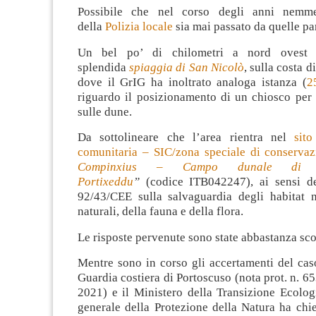
Possibile che nel corso degli anni nemm
della
Polizia locale
sia mai passato da quelle pa
Un bel po’ di chilometri a nord ovest 
splendida
spiaggia di San Nicolò
, sulla costa 
dove il GrIG ha inoltrato analoga istanza (
2
riguardo il posizionamento di un chiosco per 
sulle dune.
Da sottolineare che l’area rientra nel
sit
comunitaria – SIC/zona speciale di conserva
Compinxius – Campo dunale di 
Portixeddu
”
(codice ITB042247), ai sensi del
92/43/CEE sulla salvaguardia degli habitat n
naturali, della fauna e della flora.
Le risposte pervenute sono state abbastanza sco
Mentre sono in corso gli accertamenti del cas
Guardia costiera di Portoscuso (nota prot. n. 65
2021) e il Ministero della Transizione Ecolog
generale della Protezione della Natura ha chi