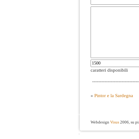
caratteri disponibili
------------------------------
«
Pintor e la Sardegna
Webdesign
Visus
2006, su p