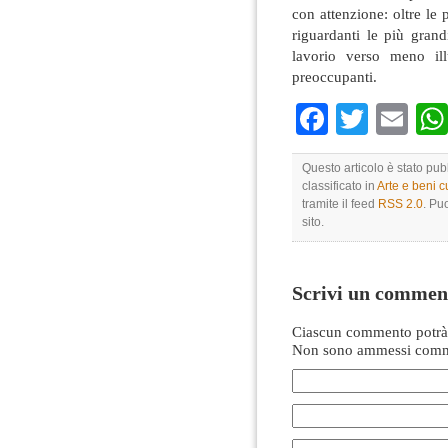
con attenzione: oltre le 
riguardanti le più grand
lavorio verso meno ill
preoccupanti.
Faceboo
Twitte
Em
Questo articolo è stato pu
classificato in
Arte e beni cu
tramite il feed
RSS 2.0
. Pu
sito.
Scrivi un commen
Ciascun commento potrà 
Non sono ammessi comme