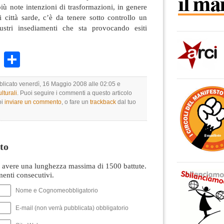
più note intenzioni di trasformazioni, in genere
i città sarde, c’è da tenere sotto controllo un
ustri insediamenti che sta provocando esiti
k
r
ail
WhatsApp
Condividi
bblicato venerdì, 16 Maggio 2008 alle 02:05 e
lturali
. Puoi seguire i commenti a questo articolo
oi
inviare un commento
, o fare un
trackback
dal tuo
to
avere una lunghezza massima di 1500 battute.
nti consecutivi.
Nome e Cognomeobbligatorio
E-mail (non verrà pubblicata) obbligatorio