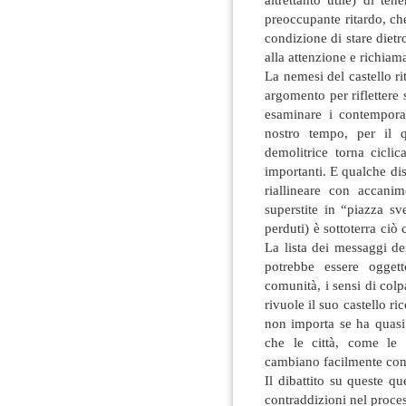
preoccupante ritardo, ch
condizione di stare dietr
alla attenzione e richiama 
La nemesi del castello ri
argomento per riflettere 
esaminare i contemporan
nostro tempo, per il q
demolitrice torna cicli
importanti. E qualche dis
riallineare con accanim
superstite in “piazza s
perduti) è sottoterra ciò 
La lista dei messaggi d
potrebbe essere oggett
comunità, i sensi di colp
rivuole il suo castello ric
non importa se ha quasi
che le città, come le p
cambiano facilmente con 
Il dibattito su queste qu
contraddizioni nel process