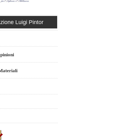
ione Luigi Pintor
pinioni
ateriali