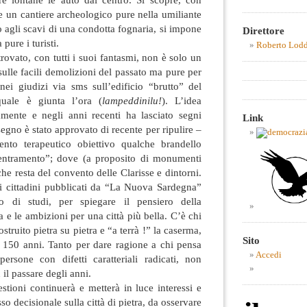
e un cantiere archeologico pure nella umiliante
o agli scavi di una condotta fognaria, si impone
Direttore
pure i turisti.
Roberto Lod
trovato, con tutti i suoi fantasmi, non è solo un
sulle facili demolizioni del passato ma pure per
ei giudizi via sms sull’edificio “brutto” del
uale è giunta l’ora (
lampeddinilu!
). L’idea
camente e negli anni recenti ha lasciato segni
Link
egno è stato approvato di recente per ripulire –
ento terapeutico obiettivo qualche brandello
ventramento”; dove (a proposito di monumenti
che resta del convento delle Clarisse e dintorni.
ei cittadini pubblicati da “La Nuova Sardegna”
o di studi, per spiegare il pensiero della
a e le ambizioni per una città più bella. C’è chi
ostruito pietra su pietra e “a terrà !” la caserma,
Sito
 150 anni. Tanto per dare ragione a chi pensa
Accedi
ersone con difetti caratteriali radicati, non
il passare degli anni.
estioni continuerà e metterà in luce interessi e
o decisionale sulla città di pietra, da osservare