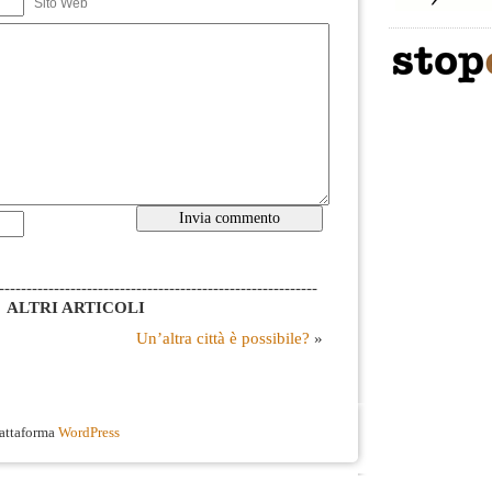
Sito Web
----------------------------------------------------------
ALTRI ARTICOLI
Un’altra città è possibile?
»
iattaforma
WordPress