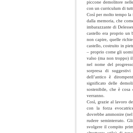
piccone demolitore nelle
con un curriculum di tutt
Così per molto tempo la f
dalla memoria, che come 
imbarazzante di Delesser
castello era proprio un 
non capire, quelle richie
castello, costruito in pi
– proprio come gli uomi
valso (ma non troppo) il 
nel nome del progresso
sorpresa di suggestivi
dell’antico è dirompent
significato delle demol
sostenibile, che è cosa
verranno.
Così, grazie al lavoro d
con la forza evocatric
dovrebbe ammonire (nel 
rudere seminterrato. Gl
svolgere il compito prim
altrettanto utile) di te