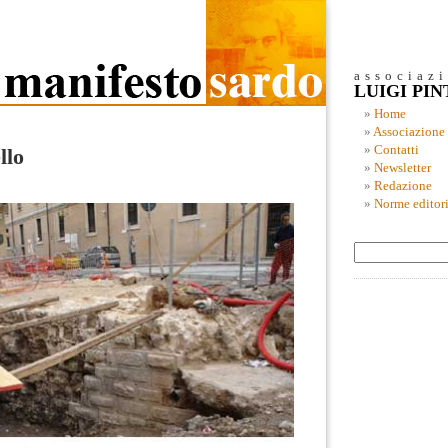
associaz
LUIGI PI
Home
Associazione
Contatti
llo
Newsletter
Redazione
Norme editori