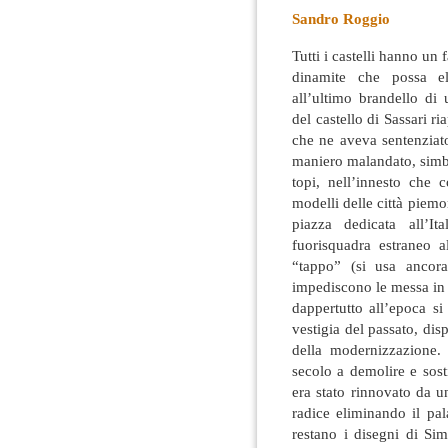
Sandro Roggio
Tutti i castelli hanno un
dinamite che possa el
all’ultimo brandello di 
del castello di Sassari ri
che ne aveva sentenziat
maniero malandato, simb
topi, nell’innesto che 
modelli delle città piemon
piazza dedicata all’It
fuorisquadra estraneo 
“tappo” (si usa ancora
impediscono le messa in 
dappertutto all’epoca s
vestigia del passato, di
della modernizzazione
secolo a demolire e sost
era stato rinnovato da u
radice eliminando il pa
restano i disegni di Si