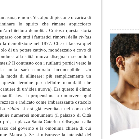
 fantasma, e non c’è colpo di piccone o carica di
iminare lo spirito che rimane appiccicato
un’architettura demolita. Curiosa questa storia
apparso con tutti i fantastici
rimorsi della
civitas
o la demolizione nel 1877. Che ci faceva quel
olo di un potere cattivo, mondezzaio e covo di
conduce alla città nuova disegnata secondo i
tesi? Il contrasto con i rutilanti portici verso la
alia unita sarà sembrato inconcepibile. Un
alla moda di allineare: più semplicemente un
 questo termine per definire manufatti che
cantiere di un’idea nuova). Era questo il clima:
i manifestava la propensione a rimuovere ogni
sprezzato e indicato come imbarazzante ostacolo
. La
ziddai
si erà già esercitata nel corso del
ituire numerosi monumenti (il palazzo di Città
n po’, la piazza Santa Caterina ridisegnata alla
lazzo del governo e la omonima chiesa di cui
mone Manca ). Se si misurasse la intensità del