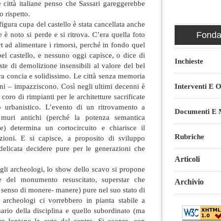
 città italiane penso che Sassari gareggerebbe
o rispetto.
igura cupa del castello è stata cancellata anche
è noto si perde e si ritrova. C’era quella foto
Fondaz
t ad alimentare i rimorsi, perché in fondo quel
bel castello, e nessuno oggi capisce, o dice di
Inchieste
ste di demolizione insensibili al valore del bel
etra concia e solidissimo. Le città senza memoria
ni – impazziscono. Così negli ultimi decenni è
Interventi E O
coro di rimpianti per le architetture sacrificate
 urbanistico. L’evento di un ritrovamento a
Documenti E M
 muri antichi (perché la potenza semantica
e) determina un cortocircuito e chiarisce il
Rubriche
izioni. E si capisce, a proposito di sviluppo
 delicata decidere pure per le generazioni che
Articoli
egli archeologi, lo show dello scavo si propone
e del monumento resuscitato, superstar che
Archivio
senso di monere- manere) pure nel suo stato di
i archeologi ci vorrebbero in pianta stabile a
ario della disciplina e quello subordinato (ma
nere lontane le auto dal centro. Si scopre, con