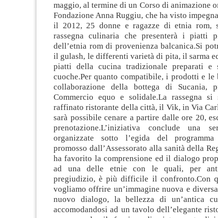
maggio, al termine di un Corso di animazione o
Fondazione Anna Ruggiu, che ha visto impegnat
il 2012, 25 donne e ragazze di etnia rom, 
rassegna culinaria
che presenterà i piatti più
dell’etnia rom di provenienza balcanica.Si po
il gulash, le differenti varietà di pita, il sarma ed
piatti della cucina tradizionale preparati e 
cuoche.Per quanto compatibile, i prodotti e le
collaborazione della bottega di Sucania, p
Commercio equo e solidale.La rassegna si 
raffinato ristorante della città, il Vik, in Via Ca
sarà possibile cenare a partire dalle ore 20, e
prenotazione.L’iniziativa conclude una ser
organizzate sotto l’egida del programma
promosso dall’Assessorato alla sanità della Re
ha favorito la comprensione ed il dialogo prop
ad una delle etnie con le quali, per ant
pregiudizio, è più difficile il confronto.Con q
vogliamo offrire un’immagine nuova e diversa,
nuovo dialogo, la bellezza di un’antica cul
accomodandosi ad un tavolo dell’elegante rist