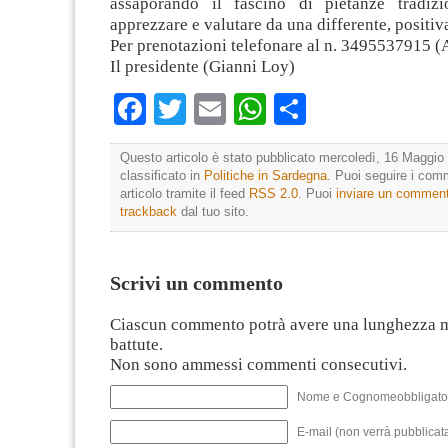
assaporando il fascino di pietanze tradizi
apprezzare e valutare da una differente, positiva
Per prenotazioni telefonare al n. 3495537915 (
Il presidente (Gianni Loy)
Facebook
Twitter
Email
WhatsApp
Condividi
Questo articolo è stato pubblicato mercoledì, 16 Maggio 
classificato in
Politiche in Sardegna
. Puoi seguire i com
articolo tramite il feed
RSS 2.0
. Puoi
inviare un commen
trackback
dal tuo sito.
Scrivi un commento
Ciascun commento potrà avere una lunghezza 
battute.
Non sono ammessi commenti consecutivi.
Nome e Cognomeobbligato
E-mail (non verrà pubblicata