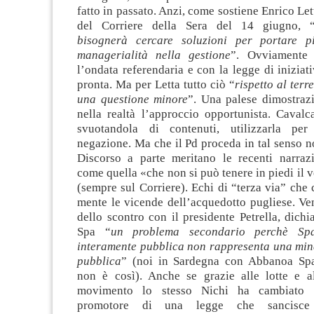
fatto in passato. Anzi, come sostiene Enrico Let
del Corriere della Sera del 14 giugno, 
bisognerà cercare soluzioni per portare pi
managerialità nella gestione
”. Ovviamente 
l’ondata referendaria e con la legge di iniziat
pronta. Ma per Letta tutto ciò “
rispetto al terr
una questione minore
”. Una palese dimostrazi
nella realtà l’approccio opportunista. Cavalc
svuotandola di contenuti, utilizzarla per
negazione. Ma che il Pd proceda in tal senso n
Discorso a parte meritano le recenti narraz
come quella «che non si può tenere in piedi il 
(sempre sul Corriere). Echi di “terza via” che c
mente le vicende dell’acquedotto pugliese. Ve
dello scontro con il presidente Petrella, dichi
Spa “
un problema secondario perchè Spa
interamente pubblica non rappresenta una min
pubblica
” (noi in Sardegna con Abbanoa Sp
non è così). Anche se grazie alle lotte e a
movimento lo stesso Nichi ha cambiato i
promotore di una legge che sancisce 