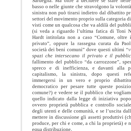
Sardegna. Ma oltre a decidere se stare nelle 
basso o nelle giunte che stravolgono la volontà 
sinistra non può tirarsi indietro dal dibattito p
settori del movimento proprio sulla categoria d
visti come un qualcosa che va aldilà del pubbli
(si veda a riguardo l’ultima fatica di Toni 
Hardt intitolata non a caso “Comune, oltre i
privato”, oppure la rassegna curata da Pao
società dei beni comuni” dove questi ultimi “
v
spazi che intersecano il privato e il pubbli
fallimento del pubblico “da carrozzone”, spe
spreco e di inefficienza, e davanti alla p
capitalismo, la sinistra, dopo questi re
immergersi in un vero e proprio dibattito
democratico per pesare tutte queste posizi
comune?) e vedere se il pubblico che vogliam
quello indicato dalla legge di iniziativa popo
ovvero proprietà pubblica e controllo sociale
degli utenti e delle comunità, e se l’uscita dall
mettere in discussione gli assetti produttivi (c
produce, per chi e come, a chi la proprietà) e 
equa distribuzione.