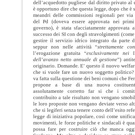
dell’acquedotto pugliese dal diritto privato al 
è opportuno dire che questa legge, dopo che è st
meandri delle commissioni regionali per via 
del Pd (doveva essere approvata nei primi
governo), è stata sfacciatamente approvata a
successo dei SI con degli stravolgimenti (come l
gestire il servizio idrico integrato da parte d
seppur non nelle attività “
strettamente con
l’erogazione gratuita “
esclusivamente nei li
dell’avanzo netto annuale di gestione
”) antit
originario. Domande. E’ questo il nuovo welfar
che si vuole fare un nuovo soggetto politico?
va fatta sulla questione dei beni comuni che Fer
propone a base di una nuova costituente
assolutamente corretto far si che i comi
contribuito a tale risultato non vengano smobil
le loro proposte non vengano deviate verso altr
che si legiferi senza tenere conto dell’esito ref
legge di iniziativa popolare, così come unificar
movimenti, le forze politiche e sindacali è qua
possa fare per costruire ciò che manca oggi