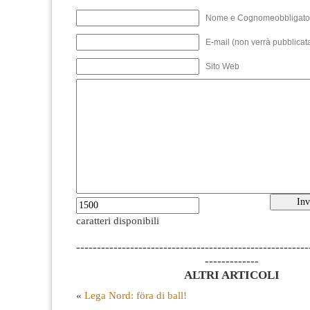
Nome e Cognomeobbligato
E-mail (non verrà pubblicata
Sito Web
caratteri disponibili
--------------------------------------------------------
-------------
ALTRI ARTICOLI
«
Lega Nord: föra di ball!