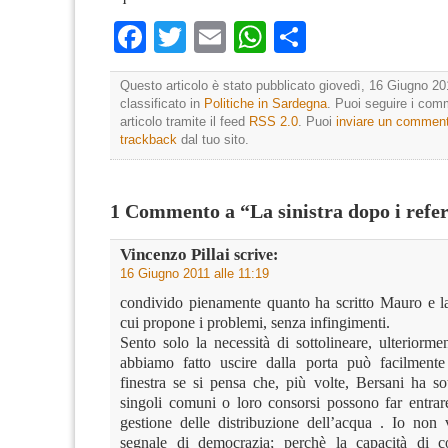
Facebook
Twitter
Email
WhatsApp
Condividi
Questo articolo è stato pubblicato giovedì, 16 Giugno 20
classificato in
Politiche in Sardegna
. Puoi seguire i com
articolo tramite il feed
RSS 2.0
. Puoi
inviare un commen
trackback
dal tuo sito.
1 Commento a “La sinistra dopo i ref
Vincenzo Pillai
scrive:
16 Giugno 2011 alle 11:19
condivido pienamente quanto ha scritto Mauro e l
cui propone i problemi, senza infingimenti.
Sento solo la necessità di sottolineare, ulteriorm
abbiamo fatto uscire dalla porta può facilmente 
finestra se si pensa che, più volte, Bersani ha so
singoli comuni o loro consorsi possono far entrare
gestione delle distribuzione dell’acqua . Io no
segnale di democrazia; perchè la capacità di co