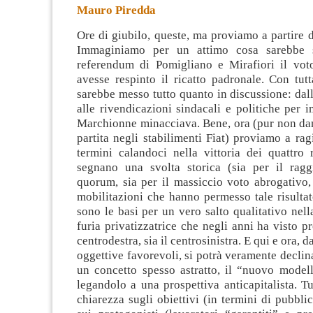
Mauro Piredda
Ore di giubilo, queste, ma proviamo a partire d
Immaginiamo per un attimo cosa sarebbe 
referendum di Pomigliano e Mirafiori il voto
avesse respinto il ricatto padronale. Con tutt
sarebbe messo tutto
quanto in discussione: dall
alle rivendicazioni sindacali e politiche per 
Marchionne minacciava. Bene, ora (pur non dan
partita negli stabilimenti Fiat) proviamo a rag
termini calandoci nella vittoria dei quattro
segnano una svolta storica (sia per il rag
quorum, sia per il massiccio voto abrogativo, 
mobilitazioni che hanno permesso tale risultat
sono le basi per un vero salto qualitativo nella
furia privatizzatrice che negli anni ha visto pr
centrodestra, sia il centrosinistra. E qui e ora, d
oggettive favorevoli, si potrà veramente declin
un concetto spesso astratto, il “nuovo modell
legandolo a una prospettiva anticapitalista. T
chiarezza sugli obiettivi (in termini di pubblic