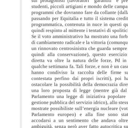
sui protagonisti (lavoratori “garantiti” e pr
studenti, piccoli artigiani e mondo delle camp
programmi che dovranno fare da collante (dalla
passando per Equitalia e tutto il sistema credit
programmatica, contenuta in nuce in questi qu
quindi respinto al mittente i tentativi di spolitic
Se il voto amministrativo ha mostrato una forbi
di cambiamento radicale e la vittoria (comunqu
un rinnovato centrosinistra che guarda sempre 
quindi alla conservazione), questo esercizi
diretta va oltre la natura delle forze, Pd in
qualche settimana fa. Tali forze, e non è un ca
hanno condiviso la raccolta delle firme su
contestata perfino dai propri iscritti), poi 
ostacolare la possibilità della democrazia dire
una loro proposta di legge (mentre già dal
Parlamento una legge di iniziativa popolare 
gestione pubblica del servizio idrico), allo ste
mostrate possibiliste sull’energia nucleare (vo
Parlamento europeo) e alla fine sono stat
accodarsi a un sentimento che andava oltre
ambiguità, senza però aver fatto autocritica s