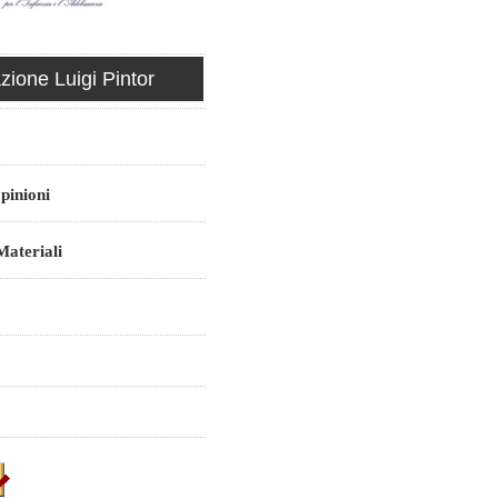
ione Luigi Pintor
pinioni
ateriali