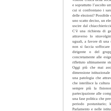
e soprattutto l’ascolto 
cui si confrontano i sar
delle elezioni? Possibile
uno scatto deciso, un ele
uscire dal chiacchiericc
C’è una richiesta di ge
attraverso lo stravolg
uguali, a favore di una
non si faccia soffocare
dirigente o del grup
concretamente alle esige
riflettuto ultimamente 
Oggi più che mai assis
dimensione istituzionale
una patologia che attrav
che isterilisce la cultur
sempre più la fisiono
partecipazione alle compe
una fase politica che pres
periodo postunitario; 
Parlamento e nelle istit