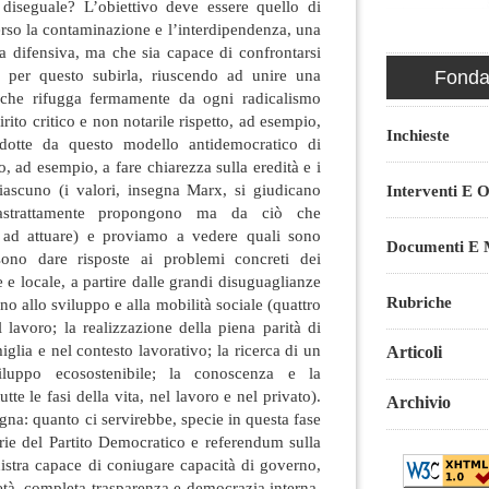
diseguale? L’obiettivo deve essere quello di
verso la contaminazione e l’interdipendenza, una
lla difensiva, ma che sia capace di confrontarsi
 per questo subirla, riuscendo ad unire una
Fondaz
che rifugga fermamente da ogni radicalismo
rito critico e non notarile rispetto, ad esempio,
Inchieste
odotte da questo modello antidemocratico di
, ad esempio, a fare chiarezza sulla eredità e i
 ciascuno (i valori, insegna Marx, si giudicano
Interventi E O
strattamente propongono ma da ciò che
 ad attuare) e proviamo a vedere quali sono
Documenti E M
ono dare risposte ai problemi concreti dei
e e locale, a partire dalle grandi disuguaglianze
Rubriche
o allo sviluppo e alla mobilità sociale (quattro
el lavoro; la realizzazione della piena parità di
iglia e nel contesto lavorativo; la ricerca di un
Articoli
luppo ecosostenibile; la conoscenza e la
te le fasi della vita, nel lavoro e nel privato).
Archivio
gna: quanto ci servirebbe, specie in questa fase
marie del Partito Democratico e referendum sulla
nistra capace di coniugare capacità di governo,
ietà, completa trasparenza e democrazia interna,