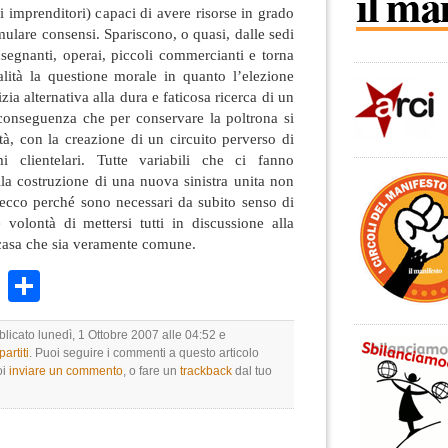
i imprenditori) capaci di avere risorse in grado
mulare consensi. Spariscono, o quasi, dalle sedi
insegnanti, operai, piccoli commercianti e torna
alità la questione morale in quanto l’elezione
ia alternativa alla dura e faticosa ricerca di un
 conseguenza che per conservare la poltrona si
lità, con la creazione di un circuito perverso di
mi clientelari. Tutte variabili che ci fanno
lla costruzione di una nuova sinistra unita non
 ecco perché sono necessari da subito senso di
e volontà di mettersi tutti in discussione alla
 casa che sia veramente comune.
k
r
ail
WhatsApp
Condividi
blicato lunedì, 1 Ottobre 2007 alle 04:52 e
artiti
. Puoi seguire i commenti a questo articolo
oi
inviare un commento
, o fare un
trackback
dal tuo