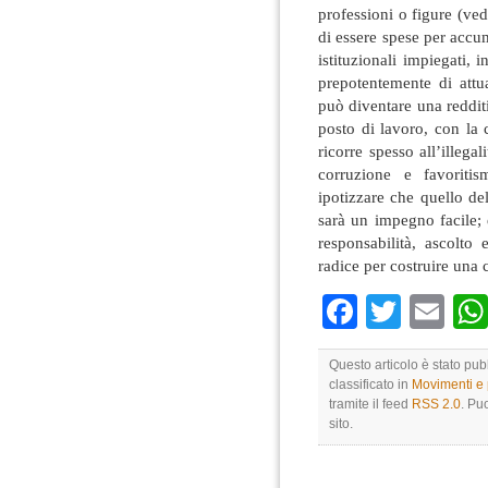
professioni o figure (ved
di essere spese per accu
istituzionali impiegati, 
prepotentemente di attu
può diventare una redditiz
posto di lavoro, con la
ricorre spesso all’illega
corruzione e favoritis
ipotizzare che quello de
sarà un impegno facile;
responsabilità, ascolto 
radice per costruire una
Faceboo
Twitte
Em
Questo articolo è stato pub
classificato in
Movimenti e p
tramite il feed
RSS 2.0
. Pu
sito.