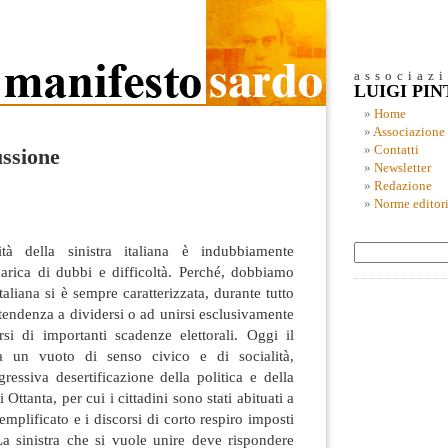
associaz
LUIGI PI
Home
Associazione
Contatti
ussione
Newsletter
Redazione
Norme editori
ità della sinistra italiana è indubbiamente
arica di dubbi e difficoltà. Perché, dobbiamo
italiana si è sempre caratterizzata, durante tutto
 tendenza a dividersi o ad unirsi esclusivamente
rsi di importanti scadenze elettorali. Oggi il
a un vuoto di senso civico e di socialità,
essiva desertificazione della politica e della
 Ottanta, per cui i cittadini sono stati abituati a
mplificato e i discorsi di corto respiro imposti
La sinistra che si vuole unire deve rispondere