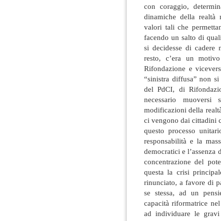
con coraggio, determin
dinamiche della realtà
valori tali che permett
facendo un salto di qual
si decidesse di cadere n
resto, c’era un motiv
Rifondazione e vicevers
“sinistra diffusa” non s
del PdCI, di Rifondazi
necessario muoversi 
modificazioni della realtà
ci vengono dai cittadini 
questo processo unitar
responsabilità e la mas
democratici e l’assenza d
concentrazione del pote
questa la crisi principa
rinunciato, a favore di 
se stessa, ad un pens
capacità riformatrice ne
ad individuare le gravi