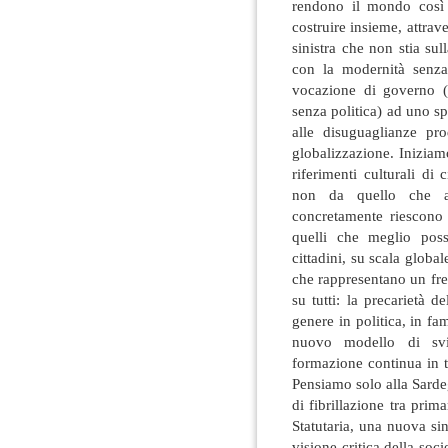
rendono il mondo così 
costruire insieme, attra
sinistra che non stia su
con la modernità senza
vocazione di governo (
senza politica) ad uno spi
alle disuguaglianze pr
globalizzazione. Iniziamo
riferimenti culturali di
non da quello che a
concretamente riescono
quelli che meglio poss
cittadini, su scala global
che rappresentano un fren
su tutti: la precarietà d
genere in politica, in fam
nuovo modello di svi
formazione continua in tut
Pensiamo solo alla Sarde
di fibrillazione tra pri
Statutaria, una nuova si
visione critica della soc