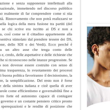
azione e senza supponenze intellettuali alla
 nazionale, immettendo nel discorso pubblico
ano realmente di far comprendere come si stia
ità. Rinnovamento che non potrà realizzarsi se
ella logica della mera fusione tra partiti (del
o se chi scrive era iscritto ai DS e non a
a, così come se il cittadino appartenente alla
i sentiva stimolato dal prendere tessere dei DS,
one, dello SDI o dei Verdi). Ecco perché è
su un altro asse che tenga conto delle
 e, credo, delle aspettative e delle richieste che
che si riconoscono nelle istanze progressiste. Se
io non dovesse essere costruito con senso di
sima trasparenza, lo svuotamento dei processi
i buona politica favoriranno il decisionismo, la
re, la semplificazione. Del resto non è forse
le della sinistra italiana e cioè quella di aver
parole come efficientismo e governabilità fine a
iero forte ed autonomo capace di coniugare
l governo e un costante pensiero critico pronto
 sperequazioni e le rendite di posizione che