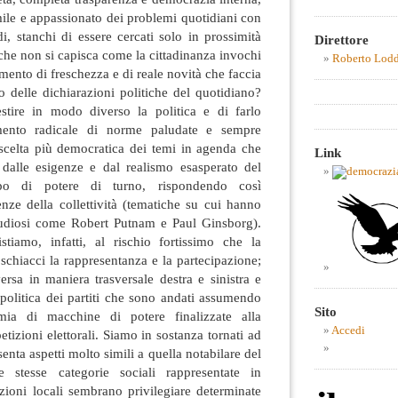
umile e appassionato dei problemi quotidiani con
di, stanchi di essere cercati solo in prossimità
Direttore
 che non si capisca come la cittadinanza invochi
Roberto Lod
mento di freschezza e di reale novità che faccia
io delle dichiarazioni politiche del quotidiano?
stire in modo diverso la politica e di farlo
imento radicale di norme paludate e sempre
 scelta più democratica dei temi in agenda che
Link
 dalle esigenze e dal realismo esasperato del
po di potere di turno, rispondendo così
nze della collettività (tematiche su cui hanno
studiosi come Robert Putnam e Paul Ginsborg).
tiamo, infatti, al rischio fortissimo che la
 schiacci la rappresentanza e la partecipazione;
ersa in maniera trasversale destra e sinistra e
a politica dei partiti che sono andati assumendo
Sito
mia di macchine di potere finalizzate alla
Accedi
tizioni elettorali. Siamo in sostanza tornati ad
enta aspetti molto simili a quella notabilare del
le stesse categorie sociali rappresentate in
uzioni locali sembrano privilegiare determinate