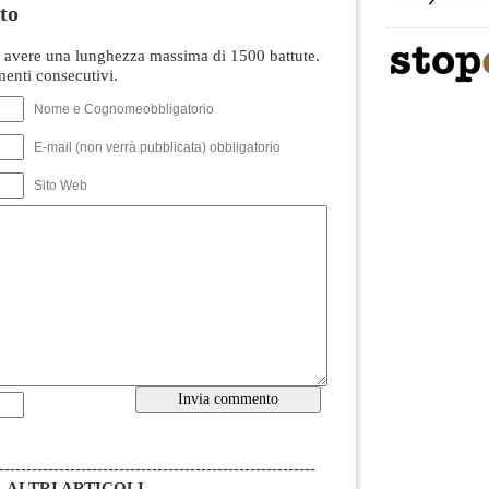
to
avere una lunghezza massima di 1500 battute.
nti consecutivi.
Nome e Cognomeobbligatorio
E-mail (non verrà pubblicata) obbligatorio
Sito Web
----------------------------------------------------------
ALTRI ARTICOLI