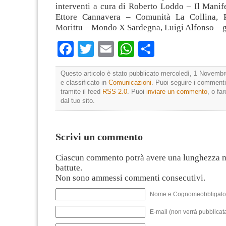
interventi a cura di Roberto Loddo – Il Manif
Ettore Cannavera – Comunità La Collina, P
Morittu – Mondo X Sardegna, Luigi Alfonso – gi
Facebook
Twitter
Email
WhatsApp
Condividi
Questo articolo è stato pubblicato mercoledì, 1 Novembr
e classificato in
Comunicazioni
. Puoi seguire i commenti
tramite il feed
RSS 2.0
. Puoi
inviare un commento
, o fa
dal tuo sito.
Scrivi un commento
Ciascun commento potrà avere una lunghezza 
battute.
Non sono ammessi commenti consecutivi.
Nome e Cognomeobbligato
E-mail (non verrà pubblicata