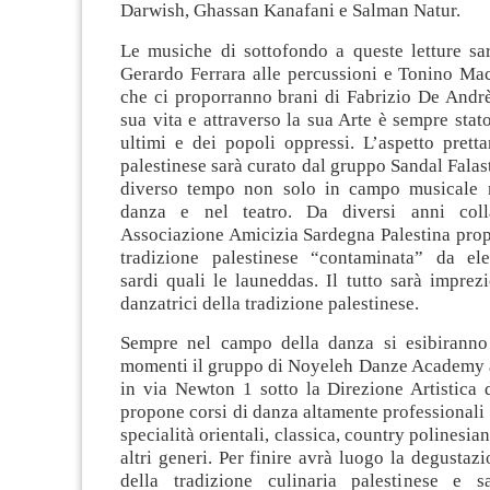
Darwish, Ghassan Kanafani e Salman Natur.
Le musiche di sottofondo a queste letture sa
Gerardo Ferrara alle percussioni e Tonino Maci
che ci proporranno brani di Fabrizio De Andrè
sua vita e attraverso la sua Arte è sempre stato
ultimi e dei popoli oppressi. L’aspetto prett
palestinese sarà curato dal gruppo Sandal Falas
diverso tempo non solo in campo musicale 
danza e nel teatro. Da diversi anni colla
Associazione Amicizia Sardegna Palestina prop
tradizione palestinese “contaminata” da el
sardi quali le launeddas. Il tutto sarà imprez
danzatrici della tradizione palestinese.
Sempre nel campo della danza si esibiranno
momenti il gruppo di Noyeleh Danze Academy at
in via Newton 1 sotto la Direzione Artistica 
propone corsi di danza altamente professionali
specialità orientali, classica, country polinesian
altri generi. Per finire avrà luogo la degustazi
della tradizione culinaria palestinese e s