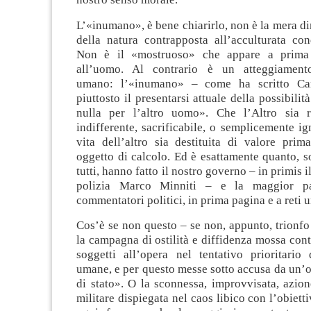
L’«inumano», è bene chiarirlo, non è la mera d
della natura contrapposta all’acculturata co
Non è il «mostruoso» che appare a prima 
all’uomo. Al contrario è un atteggiament
umano: l’«inumano» – come ha scritto Ca
piuttosto il presentarsi attuale della possibili
nulla per l’altro uomo». Che l’Altro sia r
indifferente, sacrificabile, o semplicemente ig
vita dell’altro sia destituita di valore prim
oggetto di calcolo. Ed è esattamente quanto, so
tutti, hanno fatto il nostro governo – in primis i
polizia Marco Minniti – e la maggior pa
commentatori politici, in prima pagina e a reti u
Cos’è se non questo – se non, appunto, trionf
la campagna di ostilità e diffidenza mossa cont
soggetti all’opera nel tentativo prioritario 
umane, e per questo messe sotto accusa da un’
di stato». O la sconnessa, improvvisata, azio
militare dispiegata nel caos libico con l’obiett