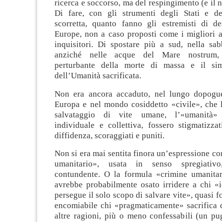
ricerca e soccorso, ma del respingimento (e il n
Di fare, con gli strumenti degli Stati e de
scorretta, quanto fanno gli estremisti di d
Europe, non a caso proposti come i migliori a
inquisitori. Di spostare più a sud, nella sab
anziché nelle acque del Mare nostrum, 
perturbante della morte di massa e il si
dell’Umanità sacrificata.
Non era ancora accaduto, nel lungo dopogue
Europa e nel mondo cosiddetto «civile», che la
salvataggio di vite umane, l’«umanità»
individuale e collettiva, fossero stigmatizzat
diffidenza, scoraggiati e puniti.
Non si era mai sentita finora un’espressione 
umanitario», usata in senso spregiati
contundente. O la formula «crimine umanita
avrebbe probabilmente osato irridere a chi «
persegue il solo scopo di salvare vite», quasi f
encomiabile chi «pragmaticamente» sacrifica 
altre ragioni, più o meno confessabili (un pu