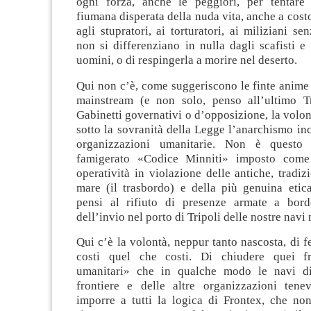
ogni forza, anche le peggiori, per tentare 
fiumana disperata della nuda vita, anche a cost
agli stupratori, ai torturatori, ai miliziani se
non si differenziano in nulla dagli scafisti e
uomini, o di respingerla a morire nel deserto.
Qui non c’è, come suggeriscono le finte anime
mainstream (e non solo, penso all’ultimo T
Gabinetti governativi o d’opposizione, la volon
sotto la sovranità della Legge l’anarchismo inc
organizzazioni umanitarie. Non è questo 
famigerato «Codice Minniti» imposto come
operatività in violazione delle antiche, tradiz
mare (il trasbordo) e della più genuina etica
pensi al rifiuto di presenze armate a bord
dell’invio nel porto di Tripoli delle nostre navi m
Qui c’è la volontà, neppur tanto nascosta, di fe
costi quel che costi. Di chiudere quei fra
umanitari» che in qualche modo le navi d
frontiere e delle altre organizzazioni tene
imporre a tutti la logica di Frontex, che non