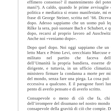
effimero consenso? il mantenimento del poter
mani?). A caldo, quando le prime avvisaglie
politica e mediatica si erano manifestate, mi 
frase di George Steiner, scritta nel ’66. Dice
dopo. Adesso sappiamo che un uomo può le
Rilke la sera, può suonare Bach e Schubert, e qu
dopo, recarsi al proprio lavoro ad Auschwit
Anche noi «veniamo dopo».
Dopo quel dopo. Noi oggi sappiamo che un
letto Marx e Primo Levi, orecchiato Marcuse e 
militato nel partito che faceva dell’
dell’Umanità la propria bandiera, esserne di
dirigente, e tuttavia, in un ufficio climatiz
ministero firmare la condanna a morte per mig
del mondo, senza fare una piega. La cosa può 
eccessiva a qualcuno. E il paragone fuori l
pento di averlo pensato e di averlo scritto.
Consapevole o meno di ciò che fa, chi 
dell’irrompere del disumano nel nostro mondo 
consapevole della gravità di ciò che compie. D