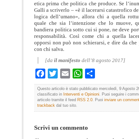
etica prima che politica che produce. Se l’in
Galli a scriverlo – «è il lacerarsi catastrofico de
logica dell’umano», allora chi a quella rottu
quale che sia l’intenzione che lo muove, q
bandiera politica sotto cui si pone, ne deve por
responsabilità. Così come chi a quella lace
opporsi non può non schierarsi, e dire da che p
con chi salva.
[da
il manifesto
dell’8 agosto 2017]
Facebook
Twitter
Email
WhatsApp
Condividi
Questo articolo è stato pubblicato mercoledì, 9 Agosto 2
classificato in
Interventi e Opinioni
. Puoi seguire i comm
articolo tramite il feed
RSS 2.0
. Puoi
inviare un commen
trackback
dal tuo sito.
Scrivi un commento