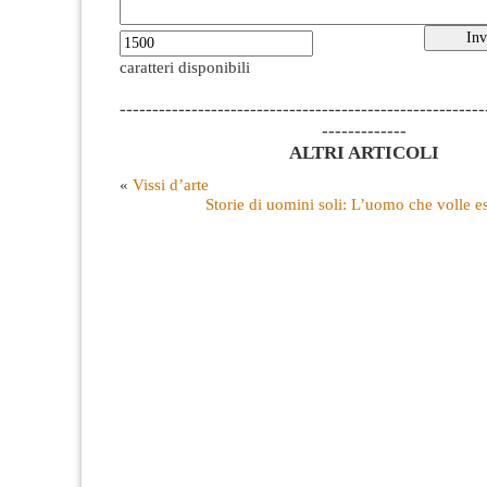
caratteri disponibili
--------------------------------------------------------
-------------
ALTRI ARTICOLI
«
Vissi d’arte
Storie di uomini soli: L’uomo che volle e