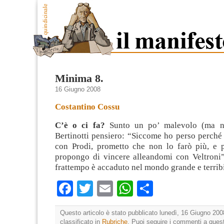
Minima 8.
16 Giugno 2008
Costantino Cossu
C’è o ci fa?
Sunto un po’ malevolo (ma n
Bertinotti pensiero: “Siccome ho perso perché
con Prodi, prometto che non lo farò più, e p
propongo di vincere alleandomi con Veltroni”
frattempo è accaduto nel mondo grande e terrib
Facebook
Twitter
Email
WhatsApp
Condividi
Questo articolo è stato pubblicato lunedì, 16 Giugno 200
classificato in
Rubriche
. Puoi seguire i commenti a quest