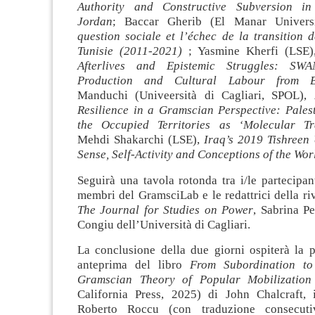
Authority and Constructive Subversion i
Jordan
; Baccar Gherib (El Manar Univers
question sociale et l’échec de la transition 
Tunisie (2011-2021)
; Yasmine Kherfi (LSE
Afterlives and Epistemic Struggles: SW
Production and Cultural Labour from B
Manduchi (Univeersità di Cagliari, SPOL),
Resilience in a Gramscian Perspective: Pales
the Occupied Territories as ‘Molecular Tr
Mehdi Shakarchi (LSE),
Iraq’s 2019
Tishreen
Sense, Self-Activity and Conceptions of the Wor
Seguirà una tavola rotonda tra i/le partecipa
membri del GramsciLab e le redattrici della ri
The Journal for Studies on Power
, Sabrina P
Congiu dell’Università di Cagliari.
La conclusione della due giorni ospiterà la p
anteprima del libro
From Subordination to
Gramscian Theory of Popular Mobilization
California Press, 2025) di John Chalcraft,
Roberto Roccu (con traduzione consecutiv