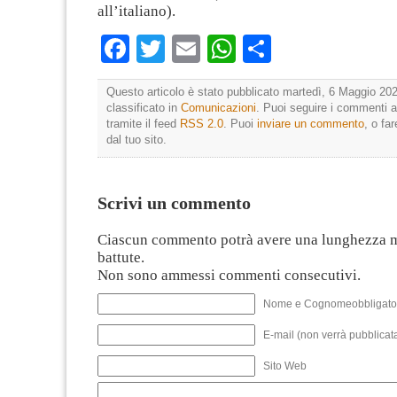
all’italiano).
Facebook
Twitter
Email
WhatsApp
Condividi
Questo articolo è stato pubblicato martedì, 6 Maggio 202
classificato in
Comunicazioni
. Puoi seguire i commenti a
tramite il feed
RSS 2.0
. Puoi
inviare un commento
, o fa
dal tuo sito.
Scrivi un commento
Ciascun commento potrà avere una lunghezza 
battute.
Non sono ammessi commenti consecutivi.
Nome e Cognomeobbligato
E-mail (non verrà pubblicata
Sito Web