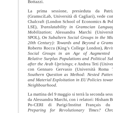
Bottazzi.
La prima sessione, presieduta da Patri
(GramsciLab, Università di Cagliari), vede co
Chalcraft (London School of Economics & Poli
LSE),
Translatability in Gramscian Langua
Mobilization
; Alessandra Marchi (Universit
SPOL),
On Subaltern Social Groups in the Mid
20th Century): Towards and Beyond a Grams
Roberto Roccu (King’s College London),
Revi
Social Groups in an Age of Augmented F
Relative Surplus Populations and Political Su
after the Arab Uprisings
; e Andrea Teti (Univer
con Gennaro Gervasio (Università Roma 
Southern Question as Method: Nested Patter
and Material Exploitation in EU Policies towa
Neighbourhood
.
La mattina del 9 maggio si terrà la seconda sess
da Alessandra Marchi, con i relatori: Hisham B
Po-CERI di Parigi/Institut Français du 
Preparing for Revolutionary Times?
Chr