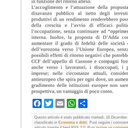
in funzione del ritorno atteso.
L’accoglimento e l’attuazione della proposta
disavanzo pubblico al netto degli investi
produttivi di un rendimento renderebbero possi
della crescita e l’avvio di efficaci polit
l’occupazione, senza continuare ad “opprim
interna. Inoltre, la proposta di D’Adda co
aumentare il grado di fedeltà delle società c
dell’eurozona verso l’Unione Europea, senza
possibili effetti di ritorno negativi che potreb
CCF dell’appello di Cassone e compagni foss
anche verso i lavoratori, i disoccupati, i 
imprese; nelle circostanze attuali, consid
antieuropeo che spira per ogni dove, un aument
gradimento delle istituzioni europee non sar
prospettiva, un vantaggio di poco conto.
Facebook
Twitter
Email
WhatsApp
Condividi
Questo articolo è stato pubblicato martedì, 16 Dicembre 
classificato in
Economia e diritti
. Puoi seguire i comment
articolo tramite il feed
RSS 2.0
. Puoi
inviare un commen