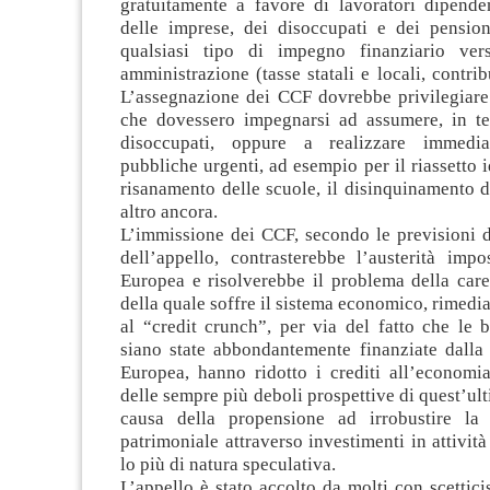
gratuitamente a favore di lavoratori dipende
delle imprese, dei disoccupati e dei pension
qualsiasi tipo di impegno finanziario ver
amministrazione (tasse statali e locali, contribu
L’assegnazione dei CCF dovrebbe privilegiare
che dovessero impegnarsi ad assumere, in ter
disoccupati, oppure a realizzare immedi
pubbliche urgenti, ad esempio per il riassetto i
risanamento delle scuole, il disinquinamento 
altro ancora.
L’immissione dei CCF, secondo le previsioni de
dell’appello, contrasterebbe l’austerità impo
Europea e risolverebbe il problema della care
della quale soffre il sistema economico, rimedi
al “credit crunch”, per via del fatto che le 
siano state abbondantemente finanziate dalla
Europea, hanno ridotto i crediti all’economia
delle sempre più deboli prospettive di quest’ul
causa della propensione ad irrobustire la 
patrimoniale attraverso investimenti in attività
lo più di natura speculativa.
L’appello è stato accolto da molti con scettici