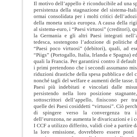
Il motivo dell’appello è riconducibile ad una s
persistenza della stagnazione del sistema-Ital
ormai consolidata per i molti critici dell’adoz
della moneta unica europea. A causa della rigi
al sistema-euro, i “Paesi virtuosi” (creditori), q
la Germania e gli altri Paesi integrati nell
tedesca, sostengono l’adozione di politiche d
“Paesi poco virtuosi” (debitori), quali, ad e
“Piigs” (Portogallo, Italia, Irlanda e Spagna) ed 
quali la Francia. Per garantirsi contro il default 
i primi pretendono che i secondi assumano misu
riduzioni drastiche della spesa pubblica e del c
nonché tagli del welfare e aumenti delle tasse.
Paesi più indebitati e vincolati dalle misur
persistendo nella loro posizione stagnante
sottoscrittori dell’appello, finiscono per tr
quelle dei Paesi cosiddetti “virtuosi”. Ciò perc
di spingere verso la convergenza tra i
dell’eurozona, ne aumenta le divaricazioni e i co
I CCF a utilizzo differito, validi cioè a partire
la loro emissione, dovrebbero essere posti 