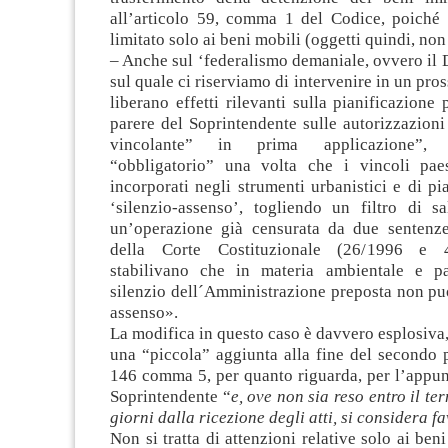
all’articolo 59, comma 1 del Codice, poiché 
limitato solo ai beni mobili (oggetti quindi, non 
– Anche sul ‘federalismo demaniale, ovvero il 
sul quale ci riserviamo di intervenire in un pros
liberano effetti rilevanti sulla pianificazione 
parere del Soprintendente sulle autorizzazioni
vincolante” in prima applicazione”, 
“obbligatorio” una volta che i vincoli pae
incorporati negli strumenti urbanistici e di pia
‘silenzio-assenso’, togliendo un filtro di s
un’operazione già censurata da due sentenz
della Corte Costituzionale (26/1996 e 
stabilivano che in materia ambientale e pa
silenzio dell´Amministrazione preposta non pu
assenso».
La modifica in questo caso è davvero esplosiva, 
una “piccola” aggiunta alla fine del secondo p
146 comma 5, per quanto riguarda, per l’appunt
Soprintendente “
e, ove non sia reso entro il te
giorni dalla ricezione degli atti, si considera f
Non si tratta di attenzioni relative solo ai beni