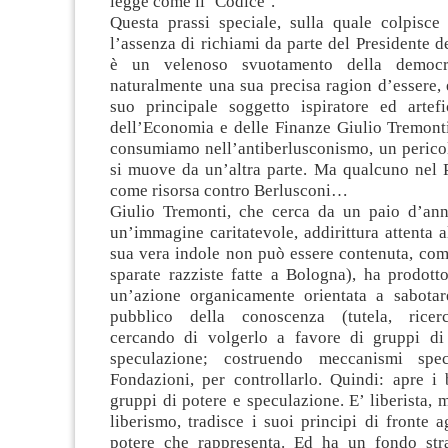
legge come il ‘Codice’.
Questa prassi speciale, sulla quale colpisce
l’assenza di richiami da parte del Presidente d
è un velenoso svuotamento della democr
naturalmente una sua precisa ragion d’essere, e
suo principale soggetto ispiratore ed artefi
dell’Economia e delle Finanze Giulio Tremonti
consumiamo nell’antiberlusconismo, un pericol
si muove da un’altra parte. Ma qualcuno nel
come risorsa contro Berlusconi…
Giulio Tremonti, che cerca da un paio d’ann
un’immagine caritatevole, addirittura attenta a
sua vera indole non può essere contenuta, com
sparate razziste fatte a Bologna), ha prodott
un’azione organicamente orientata a sabotar
pubblico della conoscenza (tutela, ricerca
cercando di volgerlo a favore di gruppi di
speculazione; costruendo meccanismi spe
Fondazioni, per controllarlo. Quindi: apre i 
gruppi di potere e speculazione. E’ liberista, 
liberismo, tradisce i suoi principi di fronte ag
potere che rappresenta. Ed ha un fondo str