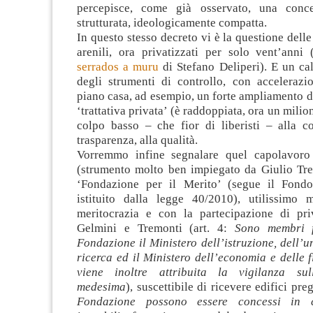
percepisce, come già osservato, una conc
strutturata, ideologicamente compatta.
In questo stesso decreto vi è la questione delle
arenili, ora privatizzati per solo vent’anni
serrados a muru
di Stefano Deliperi). E un ca
degli strumenti di controllo, con accelerazio
piano casa, ad esempio, un forte ampliamento de
‘trattativa privata’ (è raddoppiata, ora un milio
colpo basso – che fior di liberisti – alla co
trasparenza, alla qualità.
Vorremmo infine segnalare quel capolavoro
(strumento molto ben impiegato da Giulio Tre
‘Fondazione per il Merito’ (segue il Fondo
istituito dalla legge 40/2010), utilissimo
meritocrazia e con la partecipazione di priv
Gelmini e Tremonti (art. 4:
Sono membri f
Fondazione il Ministero dell’istruzione, dell’un
ricerca ed il Ministero dell’economia e delle f
viene inoltre attribuita la vigilanza su
medesima
), suscettibile di ricevere edifici preg
Fondazione possono essere concessi in 