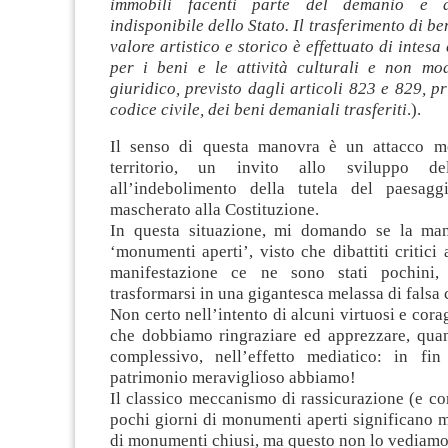
immobili facenti parte del demanio e d
indisponibile dello Stato. Il trasferimento di be
valore artistico e storico è effettuato di intesa
per i beni e le attività culturali e non mod
giuridico, previsto dagli articoli 823 e 829, 
codice civile, dei beni demaniali trasferiti
.).
Il senso di questa manovra è un attacco mo
territorio, un invito allo sviluppo 
all’indebolimento della tutela del paesagg
mascherato alla Costituzione.
In questa situazione, mi domando se la man
‘monumenti aperti’, visto che dibattiti critici 
manifestazione ce ne sono stati pochini,
trasformarsi in una gigantesca melassa di falsa 
Non certo nell’intento di alcuni virtuosi e cora
che dobbiamo ringraziare ed apprezzare, quant
complessivo, nell’effetto mediatico: in fi
patrimonio meraviglioso abbiamo!
Il classico meccanismo di rassicurazione (e con
pochi giorni di monumenti aperti significano m
di monumenti chiusi, ma questo non lo vediamo