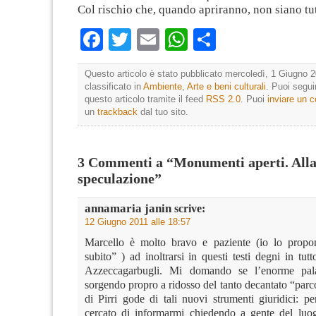
Col rischio che, quando apriranno, non siano tutt
Facebook
Twitter
Email
WhatsApp
Condividi
Questo articolo è stato pubblicato mercoledì, 1 Giugno 2
classificato in
Ambiente
,
Arte e beni culturali
. Puoi segui
questo articolo tramite il feed
RSS 2.0
. Puoi
inviare un
un
trackback
dal tuo sito.
3 Commenti a “Monumenti aperti. All
speculazione”
annamaria janin
scrive:
12 Giugno 2011 alle 18:57
Marcello è molto bravo e paziente (io lo propo
subito” ) ad inoltrarsi in questi testi degni in tutt
Azzeccagarbugli. Mi domando se l’enorme pal
sorgendo propro a ridosso del tanto decantato “parco
di Pirri gode di tali nuovi strumenti giuridici: p
cercato di informarmi chiedendo a gente del luo