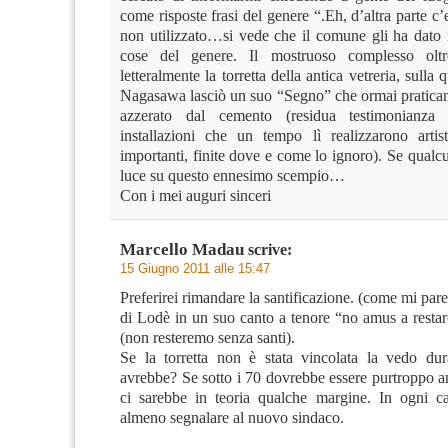
come risposte frasi del genere “.Eh, d’altra parte c’e
non utilizzato…si vede che il comune gli ha dato 
cose del genere. Il mostruoso complesso oltre
letteralmente la torretta della antica vetreria, sulla 
Nagasawa lasciò un suo “Segno” che ormai pratic
azzerato dal cemento (residua testimonianza
installazioni che un tempo lì realizzarono arti
importanti, finite dove e come lo ignoro). Se qualc
luce su questo ennesimo scempio…
Con i mei auguri sinceri
Marcello Madau
scrive:
15 Giugno 2011 alle 15:47
Preferirei rimandare la santificazione. (come mi pare 
di Lodè in un suo canto a tenore “no amus a restar
(non resteremo senza santi).
Se la torretta non è stata vincolata la vedo du
avrebbe? Se sotto i 70 dovrebbe essere purtroppo an
ci sarebbe in teoria qualche margine. In ogni c
almeno segnalare al nuovo sindaco.