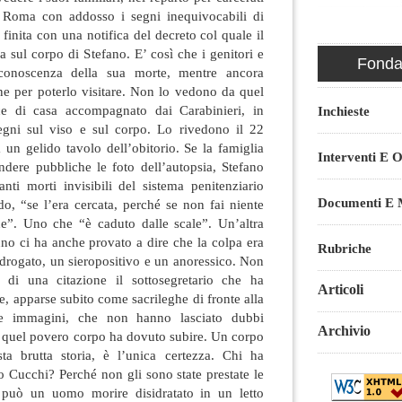
i Roma con addosso i segni inequivocabili di
finita con una notifica del decreto col quale il
a sul corpo di Stefano. E’ così che i genitori e
Fondaz
conoscenza della sua morte, mentre ancora
ne per poterlo visitare. Non lo vedono da quel
e di casa accompagnato dai Carabinieri, in
Inchieste
egni sul viso e sul corpo. Lo rivedono il 22
a un gelido tavolo dell’obitorio. Se la famiglia
Interventi E O
ndere pubbliche le foto dell’autopsia, Stefano
nti morti invisibili del sistema penitenziario
Documenti E M
do, “se l’era cercata, perché se non fai niente
one”. Uno che “è caduto dalle scale”. Un’altra
no ci ha anche provato a dire che la colpa era
Rubriche
drogato, un sieropositivo e un anoressico. Non
 di una citazione il sottosegretario che ha
Articoli
e, apparse subito come sacrileghe di fronte alla
lle immagini, che non hanno lasciato dubbi
Archivio
he quel povero corpo ha dovuto subire. Un corpo
ta brutta storia, è l’unica certezza. Chi ha
o Cucchi? Perché non gli sono state prestate le
può un uomo morire disidratato in un letto