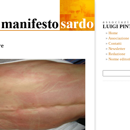
associaz
LUIGI PI
Home
Associazione
Contatti
re
Newsletter
Redazione
Norme editori