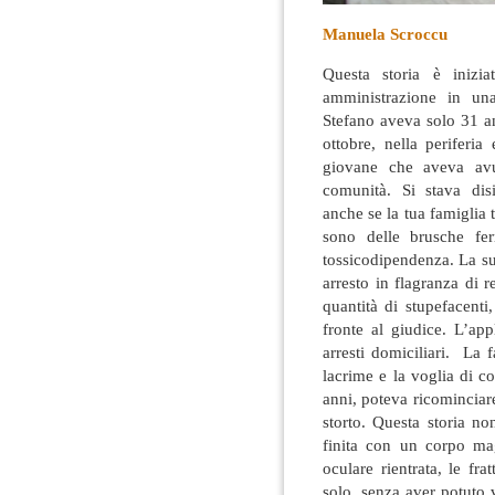
Manuela Scroccu
Questa storia è inizia
amministrazione in una
Stefano aveva solo 31 ann
ottobre, nella
periferia
giovane che aveva avu
comunità. Si stava disi
anche se la tua famiglia t
sono delle brusche fer
tossicodipendenza. La sua
arresto in flagranza di 
quantità di stupefacenti
fronte al giudice. L’ap
arresti domiciliari. La 
lacrime e la voglia di c
anni, poteva ricominciar
storto. Questa storia no
finita con un corpo magr
oculare rientrata, le fr
solo, senza aver potuto v