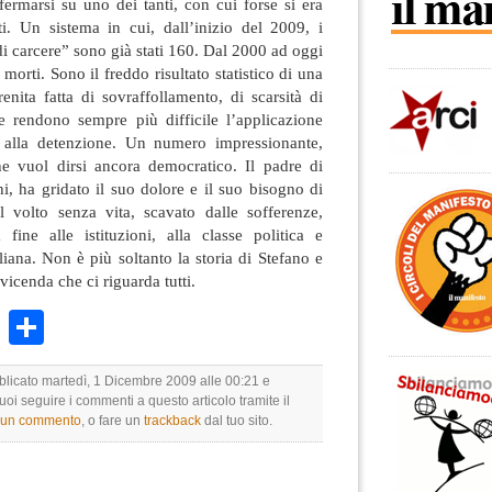
ermarsi su uno dei tanti, con cui forse si era
i. Un sistema in cui, dall’inizio del 2009, i
di carcere” sono già stati 160. Dal 2000 ad oggi
morti. Sono il freddo risultato statistico di una
enita fatta di sovraffollamento, di scarsità di
e rendono sempre più difficile l’applicazione
e alla detenzione. Un numero impressionante,
e vuol dirsi ancora democratico. Il padre di
, ha gridato il suo dolore e il suo bisogno di
l volto senza vita, scavato dalle sofferenze,
fine alle istituzioni, alla classe politica e
liana. Non è più soltanto la storia di Stefano e
vicenda che ci riguarda tutti.
k
r
ail
WhatsApp
Condividi
bblicato martedì, 1 Dicembre 2009 alle 00:21 e
Puoi seguire i commenti a questo articolo tramite il
e un commento
, o fare un
trackback
dal tuo sito.