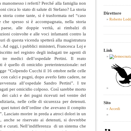
 manomesso i referti? Perché alla famiglia non
ni circa lo stato di salute di Stefano? La storia
Direttore
 storia come tante, si è trasformata nel “caso
Roberto Lod
e che spesso si è accompagnata, nella storia
 paese, alle doppie verità, ai rimbalzi di
tuzioni coinvolte e alle voci infamanti contro la
curi di questa vicenda spetterà alla magistratura
e. Ad oggi, i pubblici ministeri, Francesca Loj e
Link
critto nel registro degli indagati tre agenti di
e tre medici dell’ospedale Pertini. Il reato
nti è quello di omicidio preterintenzionale: nel
gge “Colpendo Cucchi il 16 ottobre nelle celle
e con calci e pugni, dopo averlo fatto cadere, ne
vvenuta all’ospedale Sandro Pertini”. I tre
agati per omicidio colposo. Così sarebbe morto
 dei calci e dei pugni ricevuti nel ventre del
diziaria, nelle celle di sicurezza per detenuti.
Sito
a quei tutori dell’ordine che avevano il compito
Accedi
”. Lasciato morire in preda a atroci dolori in un
, anche se riservato ai detenuti, si dovrebbe
ti e curati. Nell’indifferenza di un sistema che