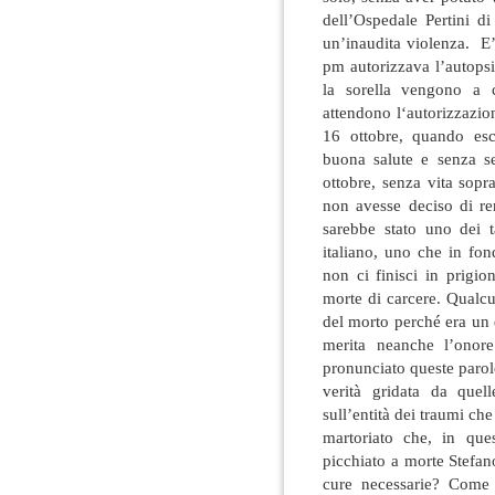
dell’Ospedale Pertini d
un’inaudita violenza. E’ 
pm autorizzava l’autopsi
la sorella vengono a 
attendono l‘autorizzazio
16 ottobre, quando esc
buona salute e senza s
ottobre, senza vita sopr
non avesse deciso di re
sarebbe stato uno dei ta
italiano, uno che in fon
non ci finisci in prigi
morte di carcere. Qualcu
del morto perché era un 
merita neanche l’onore
pronunciato queste parol
verità gridata da que
sull’entità dei traumi c
martoriato che, in ques
picchiato a morte Stefan
cure necessarie? Come 