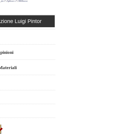
ione Luigi Pintor
pinioni
ateriali