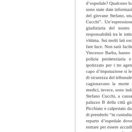
d’ospedale? Qualcuno ha
sono state date informazio
del giovane Stefano, una
Cucchi”. Un’espression
giudiziaria del nostro
responsabilità tra le isti
vittima. Sui molti lati os
fare luce. Non sarà facil
Vincenzo Barba, hanno is
polizia penitenziaria 
ipotizzato per i tre age
capo d’imputazione si le
di sicurezza del tribunal
cagionavano la morte a
medici, invece, sono ind
Stefano Cucchi, a causa
palazzo B della città giu
Picchiato e calpestato d
di prenderlo “in custodia
reparto d’ospedale dove
entrare per essere accudi