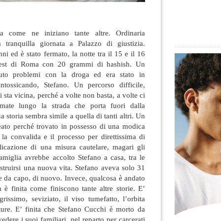
ta come ne iniziano tante altre. Ordinaria
 tranquilla giornata a Palazzo di giustizia.
i ed è stato fermato, la notte tra il 15 e il 16
 est di Roma con 20 grammi di hashish. Un
to problemi con la droga ed era stato in
ntossicando, Stefano. Un percorso difficile,
i sta vicina, perché a volte non basta, a volte ci
mate lungo la strada che porta fuori dalla
 storia sembra simile a quella di tanti altri. Un
reato perché trovato in possesso di una modica
, la convalida e il processo per direttissima di
plicazione di una misura cautelare, magari gli
famiglia avrebbe accolto Stefano a casa, tra le
ostruirsi una nuova vita. Stefano aveva solo 31
e da capo, di nuovo. Invece, qualcosa è andato
n è finita come finiscono tante altre storie. E’
issimo, seviziato, il viso tumefatto, l’orbita
atture. E’ finita che Stefano Cucchi è morto da
edere i suoi familiari, nel reparto per carcerati