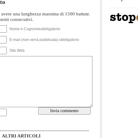
to
avere una lunghezza massima di 1500 battute.
nti consecutivi.
Nome e Cognomeobbligatorio
E-mail (non verrà pubblicata) obbligatorio
Sito Web
----------------------------------------------------------
ALTRI ARTICOLI