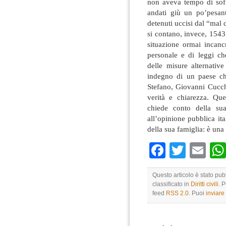
non aveva tempo di soff
andati giù un po’pesant
detenuti uccisi dal “mal 
si contano, invece, 1543 
situazione ormai incancr
personale e di leggi ch
delle misure alternativ
indegno di un paese ch
Stefano, Giovanni Cucchi
verità e chiarezza. Que
chiede conto della sua 
all’opinione pubblica ita
della sua famiglia: è una 
Faceboo
Twitte
Em
Questo articolo è stato pu
classificato in
Diritti civili
. 
feed
RSS 2.0
. Puoi
inviar