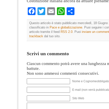
Costituzione italiana ancora da attuare piename
Facebook
Twitter
Email
WhatsApp
Condividi
Questo articolo è stato pubblicato mercoledì, 18 Giugno 
classificato in
Pace e globalizzazione
. Puoi seguire i c
articolo tramite il feed
RSS 2.0
. Puoi
inviare un commen
trackback
dal tuo sito.
Scrivi un commento
Ciascun commento potrà avere una lunghezza 
battute.
Non sono ammessi commenti consecutivi.
Nome e Cognomeobbligato
E-mail (non verrà pubblicata
Sito Web