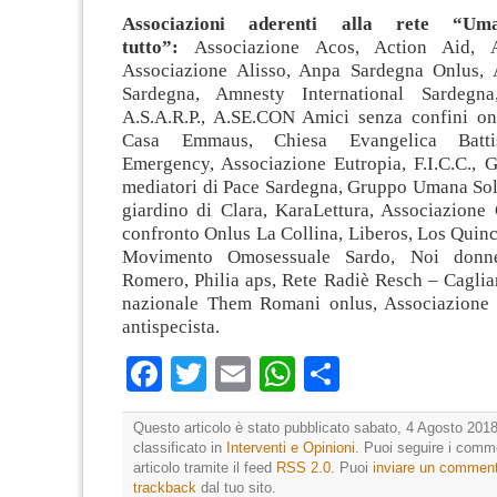
Associazioni aderenti alla rete “U
tutto”:
Associazione Acos, Action Aid,
Associazione Alisso, Anpa Sardegna Onlus, 
Sardegna, Amnesty International Sardegn
A.S.A.R.P., A.SE.CON Amici senza confini on
Casa Emmaus, Chiesa Evangelica Battis
Emergency, Associazione Eutropia, F.I.C.C., 
mediatori di Pace Sardegna, Gruppo Umana Soli
giardino di Clara, KaraLettura, Associazione
confronto Onlus La Collina, Liberos, Los Quin
Movimento Omosessuale Sardo, Noi donn
Romero, Philia aps, Rete Radiè Resch – Caglia
nazionale Them Romani onlus, Associazione 
antispecista.
Facebook
Twitter
Email
WhatsApp
Condividi
Questo articolo è stato pubblicato sabato, 4 Agosto 2018
classificato in
Interventi e Opinioni
. Puoi seguire i comm
articolo tramite il feed
RSS 2.0
. Puoi
inviare un commen
trackback
dal tuo sito.