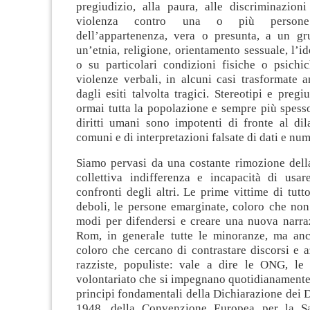
pregiudizio, alla paura, alle discriminazioni
violenza contro una o più persone
dell’appartenenza, vera o presunta, a un gr
un’etnia, religione, orientamento sessuale, l’id
o su particolari condizioni fisiche o psichic
violenze verbali, in alcuni casi trasformate a
dagli esiti talvolta tragici. Stereotipi e pregi
ormai tutta la popolazione e sempre più spesso
diritti umani sono impotenti di fronte al dil
comuni e di interpretazioni falsate di dati e num
Siamo pervasi da una costante rimozione dell
collettiva indifferenza e incapacità di usar
confronti degli altri. Le prime vittime di tutt
deboli, le persone emarginate, coloro che no
modi per difendersi e creare una nuova narraz
Rom, in generale tutte le minoranze, ma anch
coloro che cercano di contrastare discorsi e 
razziste, populiste: vale a dire le ONG, le 
volontariato che si impegnano quotidianamente 
principi fondamentali della Dichiarazione dei D
1948, della Convenzione Europea per la Sa