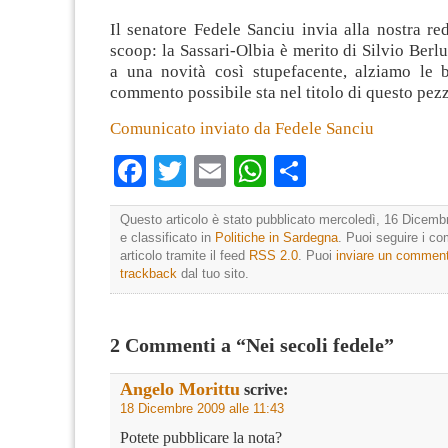
Il senatore Fedele Sanciu invia alla nostra r
scoop: la Sassari-Olbia è merito di Silvio Berlu
a una novità così stupefacente, alziamo le b
commento possibile sta nel titolo di questo pez
Comunicato inviato da Fedele Sanciu
Facebook
Twitter
Email
WhatsApp
Condividi
Questo articolo è stato pubblicato mercoledì, 16 Dicemb
e classificato in
Politiche in Sardegna
. Puoi seguire i c
articolo tramite il feed
RSS 2.0
. Puoi
inviare un commen
trackback
dal tuo sito.
2 Commenti a “Nei secoli fedele”
Angelo Morittu
scrive:
18 Dicembre 2009 alle 11:43
Potete pubblicare la nota?