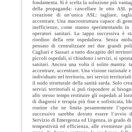
fondamenta. Si è scelta la soluzione più vanta
della propaganda: cancellare le otto ASL p
creazione di un’unica ASL: tagliare, taglia
accentrare. Una macrostruttura capace di gene
inefficienze, come stanno sperimentando in 
operatori sanitari. La tappa successiva è st
riordino della rete ospedaliera. Senza molt
pensato di centralizzare nei due grandi poli
Cagliari e Sassari a tutto discapito del territor
piccoli ospedali, si chiudono i servizi, si spost
sanitari. Ancora una volta il solito mantra: tag
accentrare, accentrare. Una visione razionale e
individuato nel territorio, nei servizi territorial
il nodo strutturale della sanità sarda. Solo cre
servizi territoriali si può rispondere ai bisogn
allo stesso tempo restituire gli ospedali al lor
di diagnosi e terapia più fine e sofisticata, li
routine che ne limita pesantemente l’operat
successivo sarebbe dovuto essere l’avvio d
Servizio di Emergenza ed Urgenza, in grado di
tempestività ed efficienza, alle evenienze pi