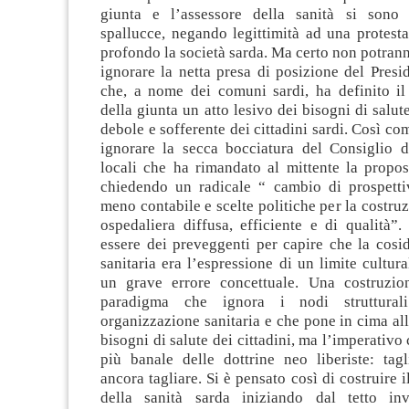
giunta e l’assessore della sanità si sono 
spallucce, negando legittimità ad una protest
profondo la società sarda. Ma certo non potran
ignorare la netta presa di posizione del Pres
che, a nome dei comuni sardi, ha definito i
della giunta un atto lesivo dei bisogni di salut
debole e sofferente dei cittadini sardi. Così c
ignorare la secca bocciatura del Consiglio 
locali che ha rimandato al mittente la propos
chiedendo un radicale “ cambio di prospetti
meno contabile e scelte politiche per la costruz
ospedaliera diffusa, efficiente e di qualità”
essere dei preveggenti per capire che la cosi
sanitaria era l’espressione di un limite cultura
un grave errore concettuale. Una costruzio
paradigma che ignora i nodi strutturali
organizzazione sanitaria e che pone in cima alle
bisogni di salute dei cittadini, ma l’imperativo
più banale delle dottrine neo liberiste: tagl
ancora tagliare. Si è pensato così di costruire 
della sanità sarda iniziando dal tetto in