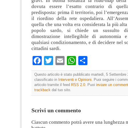
gravi. In buona sostanza la road-map della
dovuta essere l’esatto contrario di quel
predisposta: prima il territorio, poi l’emergenz
il riordino della rete ospedaliera. All’Assem
quella che una volta era considerata la più alta
popolo sardo, si chiede un sussulto di
dimostrazione intellegibile di autonomia e
qualsiasi condizionamento, e di decidere nel so
cittadini sardi.
Facebook
Twitter
Email
WhatsApp
Condividi
Questo articolo è stato pubblicato martedì, 5 Settembre 
classificato in
Interventi e Opinioni
. Puoi seguire i comm
articolo tramite il feed
RSS 2.0
. Puoi
inviare un commen
trackback
dal tuo sito.
Scrivi un commento
Ciascun commento potrà avere una lunghezza 
battute.