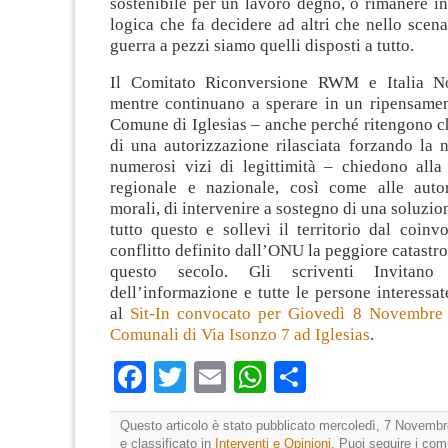
sostenibile per un lavoro degno, o rimanere in
logica che fa decidere ad altri che nello scen
guerra a pezzi siamo quelli disposti a tutto.
Il Comitato Riconversione RWM e Italia No
mentre continuano a sperare in un ripensamen
Comune di Iglesias – anche perché ritengono ch
di una autorizzazione rilasciata forzando la 
numerosi vizi di legittimità – chiedono alla 
regionale e nazionale, così come alle autor
morali, di intervenire a sostegno di una soluzio
tutto questo e sollevi il territorio dal coin
conflitto definito dall’ONU la peggiore catastro
questo secolo. Gli scriventi Invitano 
dell’informazione e tutte le persone interessat
al
Sit-In convocato per Giovedì 8 Novembre s
Comunali di Via Isonzo 7 ad Iglesias
.
Facebook
Twitter
Email
WhatsApp
Condividi
Questo articolo è stato pubblicato mercoledì, 7 Novembr
e classificato in
Interventi e Opinioni
. Puoi seguire i co