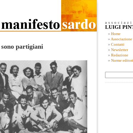
associaz
LUIGI PI
Home
Associazione
Contatti
 sono partigiani
Newsletter
Redazione
Norme editori