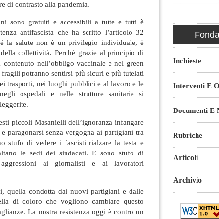
ure di contrasto alla pandemia.
ni sono gratuiti e accessibili a tutte e tutti è
tenza antifascista che ha scritto l’articolo 32
Fondaz
hé la salute non è un privilegio individuale, è
della collettività. Perché grazie al principio di
Inchieste
à contenuto nell’obbligo vaccinale e nel green
 fragili potranno sentirsi più sicuri e più tutelati
ei trasporti, nei luoghi pubblici e al lavoro e le
Interventi E O
egli ospedali e nelle strutture sanitarie si
leggerite.
Documenti E M
sti piccoli Masanielli dell’ignoranza infangare
o e paragonarsi senza vergogna ai partigiani tra
Rubriche
no stufo di vedere i fascisti rialzare la testa e
ltano le sedi dei sindacati. E sono stufo di
Articoli
 aggressioni ai giornalisti e ai lavoratori
Archivio
i, quella condotta dai nuovi partigiani e dalle
ella di coloro che vogliono cambiare questo
glianze. La nostra resistenza oggi è contro un