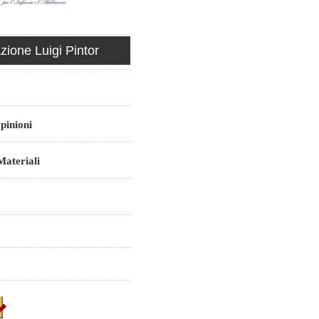
ione Luigi Pintor
pinioni
ateriali