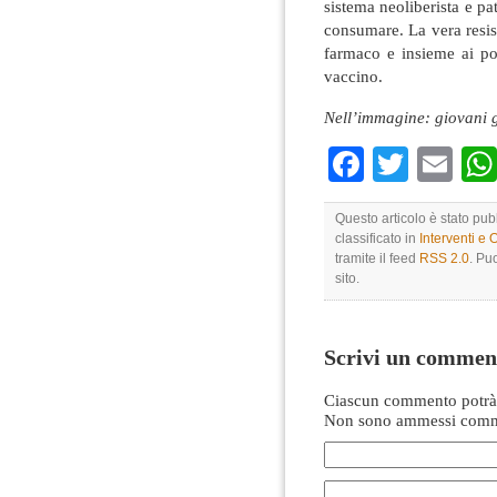
sistema neoliberista e pa
consumare. La vera resist
farmaco e insieme ai p
vaccino.
Nell’immagine: giovani g
Faceboo
Twitte
Em
Questo articolo è stato pu
classificato in
Interventi e 
tramite il feed
RSS 2.0
. Pu
sito.
Scrivi un commen
Ciascun commento potrà 
Non sono ammessi comme