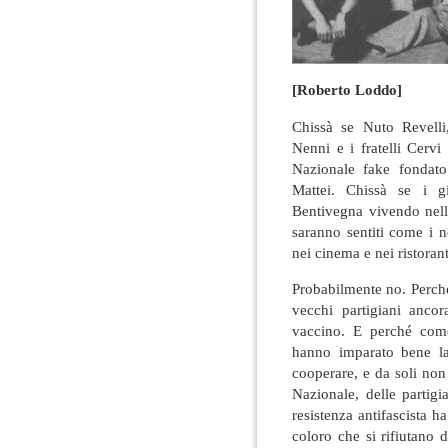
[Roberto Loddo]
Chissà se Nuto Revelli
Nenni e i fratelli Cerv
Nazionale fake fondato
Mattei. Chissà se i g
Bentivegna vivendo nella
saranno sentiti come i n
nei cinema e nei ristorant
Probabilmente no. Perché
vecchi partigiani ancor
vaccino. E perché come
hanno imparato bene la
cooperare, e da soli non
Nazionale, delle partigi
resistenza antifascista h
coloro che si rifiutano 