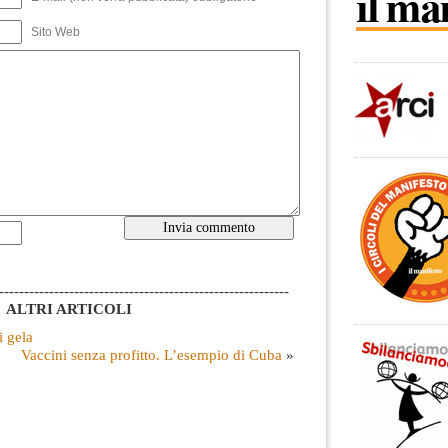
Sito Web
----------------------------------------------------------
ALTRI ARTICOLI
 gela
Vaccini senza profitto. L’esempio di Cuba
»