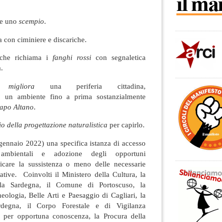
re uno
scempio
.
 con ciminiere e discariche.
he richiama i
fanghi rossi
con segnaletica
.
ì
migliora
una periferia cittadina,
a
un ambiente fino a prima sostanzialmente
apo Altano
.
o della progettazione naturalistica
per capirlo.
 gennaio 2022) una specifica istanza di accesso
 ambientali e adozione degli opportuni
icare la sussistenza o meno delle necessarie
ative. Coinvolti il Ministero della Cultura, la
la Sardegna, il Comune di Portoscuso, la
ologia, Belle Arti e Paesaggio di Cagliari, la
degna, il Corpo Forestale e di Vigilanza
 per opportuna conoscenza, la Procura della