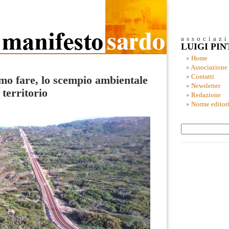
associaz
LUIGI PI
Home
Associazione
Contatti
mo fare, lo scempio ambientale
Newsletter
 territorio
Redazione
Norme editori