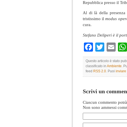
Repubblica presso il Trib
Al di là della presenza
tristissimo il
modus oper
cura.
Stefano Deliperi è il po
Faceboo
Twitte
Em
Questo articolo è stato pu
classificato in
Ambiente
. P
feed
RSS 2.0
. Puoi
inviar
Scrivi un commen
Ciascun commento potrà 
Non sono ammessi comme