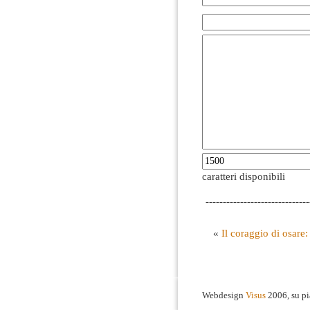
caratteri disponibili
------------------------------
«
Il coraggio di osare: 
Webdesign
Visus
2006, su p