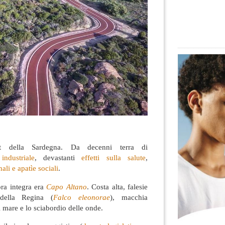
st della Sardegna. Da decenni terra di
industriale
, devastanti
effetti sulla salute
,
ali e apatìe sociali
.
ra integra era
Capo Altano
. Costa alta, falesie
della Regina (
Falco eleonorae
), macchia
 mare e lo sciabordio delle onde.