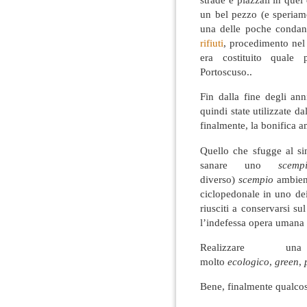
un bel pezzo (e speriam
una delle poche condan
rifiuti
, procedimento nel
era costituito quale
Portoscuso..
Fin dalla fine degli an
quindi state utilizzate 
finalmente, la bonifica a
Quello che sfugge al si
sanare uno
scemp
diverso)
scempio
ambient
ciclopedonale in uno de
riusciti a conservarsi su
l’indefessa opera umana d
Realizzare u
molto
ecologico
,
green
,
Bene, finalmente qualco