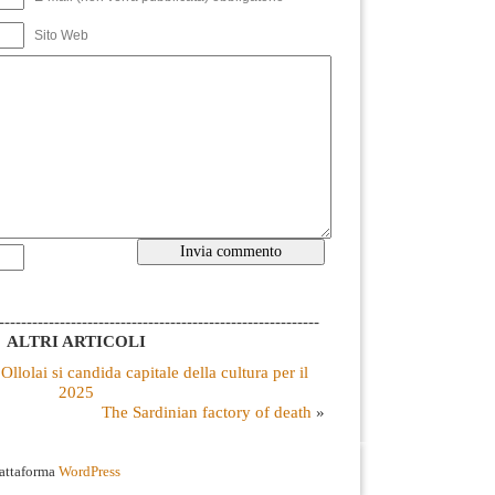
Sito Web
----------------------------------------------------------
ALTRI ARTICOLI
Ollolai si candida capitale della cultura per il
2025
The Sardinian factory of death
»
iattaforma
WordPress