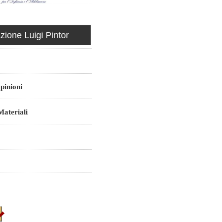
ione Luigi Pintor
pinioni
ateriali