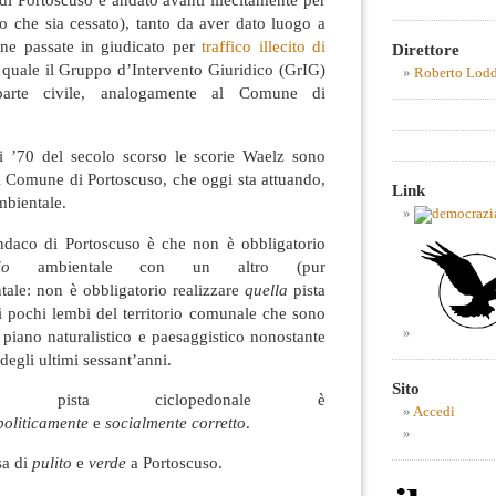
o che sia cessato), tanto da aver dato luogo a
ne passate in giudicato per
traffico illecito di
Direttore
 quale il Gruppo d’Intervento Giuridico (GrIG)
Roberto Lod
 parte civile, analogamente al Comune di
ni ’70 del secolo scorso le scorie Waelz sono
dal Comune di Portoscuso, che oggi sta attuando,
Link
mbientale.
ndaco di Portoscuso è che non è obbligatorio
io
ambientale con un altro (pur
ale: non è obbligatorio realizzare
quella
pista
i pochi lembi del territorio comunale che sono
l piano naturalistico e paesaggistico nonostante
egli ultimi sessant’anni.
Sito
na pista ciclopedonale è
Accedi
politicamente
e
socialmente corretto
.
sa di
pulito
e
verde
a Portoscuso.