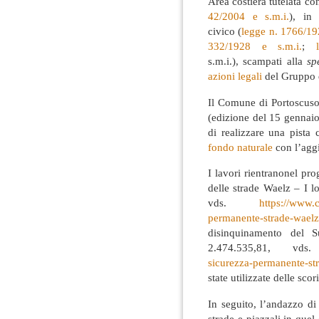
Area costiera tutelata co
42/2004 e s.m.i.
), in
civico (
legge n. 1766/192
332/1928 e s.m.i.
;
s.m.i.), scampati alla
sp
azioni legali
del Gruppo d
Il Comune di Portoscuso
(edizione del 15 gennai
di realizzare una pista
fondo naturale
con l’aggi
I lavori rientranonel pr
delle strade Waelz – I 
vds.
https://www.c
permanente-strade-waelz
disinquinamento del S
2.474.535,81, v
sicurezza-permanente-str
state utilizzate delle sco
In seguito, l’andazzo di 
strade e piazzali in quel