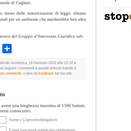
unale di Cagliari.
 o meno delle autorizzazioni di legge, rimane
andi
per un ambiente che meriterebbe ben altra
rtavoce del Gruppo d’Intervento Giuridico odv
k
r
ail
WhatsApp
Condividi
bblicato domenica, 16 Gennaio 2022 alle 15:32 e
uoi seguire i commenti a questo articolo tramite il
e un commento
, o fare un
trackback
dal tuo sito.
to
avere una lunghezza massima di 1500 battute.
nti consecutivi.
Nome e Cognomeobbligatorio
E-mail (non verrà pubblicata) obbligatorio