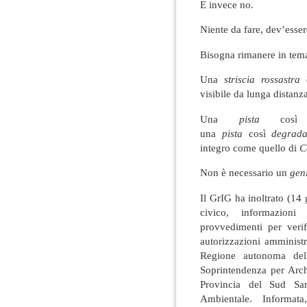
E invece no.
Niente da fare, dev’esse
Bisogna rimanere in tema
Una
striscia rossastra
c
visibile da lunga distanza
Una
pista
cos
una
pista
così
degrad
integro come quello di
C
Non è necessario un
geni
Il GrIG ha inoltrato (14
civico, informazioni
provvedimenti per verif
autorizzazioni amministr
Regione autonoma del
Soprintendenza per Arche
Provincia del Sud Sar
Ambientale. Informata,