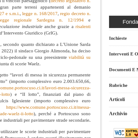
n il vincolo paesaggistico (
decreto legislativo n.
 gran parte terreni appartenenti al demanio
7 e s.m.i.
,
legge n. 168/2017
,
regio decreto n.
legge regionale Sardegna n. 12/1994
e
Fondaz
eculazione industriale
anche grazie a
risalenti
’Intervento Giuridico (GrIG).
Inchieste
, secondo quanto dichiarato a L’Unione Sarda
o 2022) il sindaco Giorgio Alimonda, ha deciso
Interventi E O
 ciclo-pedonale su una preesistente
viabilità su
unta di scorie Waelz.
Documenti E M
ogetto “lavori di messa in sicurezza permanente
lotto” (importo complessivo euro 2.003.650,66,
Rubriche
omune.portoscuso.ci.it/lavori-messa-sicurezza-
-lotto
) e “II lotto”, finanziati dal piano di
Articoli
ulcis Iglesiente (importo complessivo euro
ds.
https://www.comune.portoscuso.ci.it/messa-
Archivio
ade-waelz-ii-lotto
), perché a Portoscuso sono
rie industriali per pavimentare strade secondarie
.
utilizzare le scorie industriali per pavimentare
 di Portoscuso è andato avanti illecitamente per