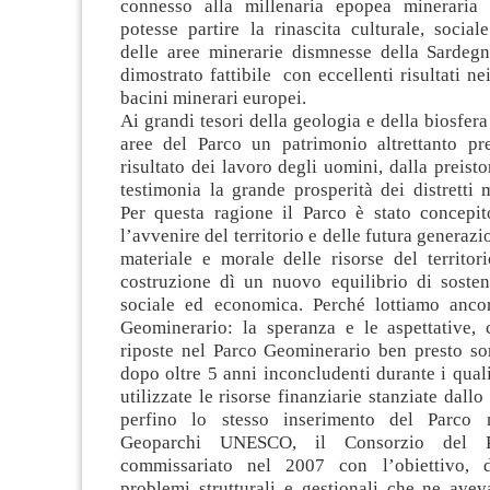
connesso alla millenaria epopea mineraria 
potesse partire la rinascita culturale, socia
delle aree minerarie dismnesse della Sardeg
dimostrato fattibile con eccellenti risultati ne
bacini minerari europei.
Ai grandi tesori della geologia e della biosfera
aree del Parco un patrimonio altrettanto pr
risultato dei lavoro degli uomini, dalla preisto
testimonia la grande prosperità dei distretti m
Per questa ragione il Parco è stato concepit
l’avvenire del territorio e delle futura generazi
materiale e morale delle risorse del territor
costruzione dì un nuovo equilibrio di sosteni
sociale ed economica. Perché lottiamo anco
Geominerario: la speranza e le aspettative, 
riposte nel Parco Geominerario ben presto son
dopo oltre 5 anni inconcludenti durante i qual
utilizzate le risorse finanziarie stanziate dall
perfino lo stesso inserimento del Parco 
Geoparchi UNESCO, il Consorzio del P
commissariato nel 2007 con l’obiettivo, 
problemi strutturali e gestionali che ne avev