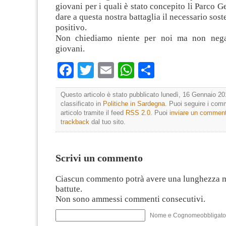
giovani per i quali è stato concepito li Parco G
dare a questa nostra battaglia il necessario sos
positivo.
Non chiediamo niente per noi ma non negat
giovani.
Facebook
Twitter
Email
WhatsApp
Condividi
Questo articolo è stato pubblicato lunedì, 16 Gennaio 20
classificato in
Politiche in Sardegna
. Puoi seguire i com
articolo tramite il feed
RSS 2.0
. Puoi
inviare un commen
trackback
dal tuo sito.
Scrivi un commento
Ciascun commento potrà avere una lunghezza 
battute.
Non sono ammessi commenti consecutivi.
Nome e Cognomeobbligato