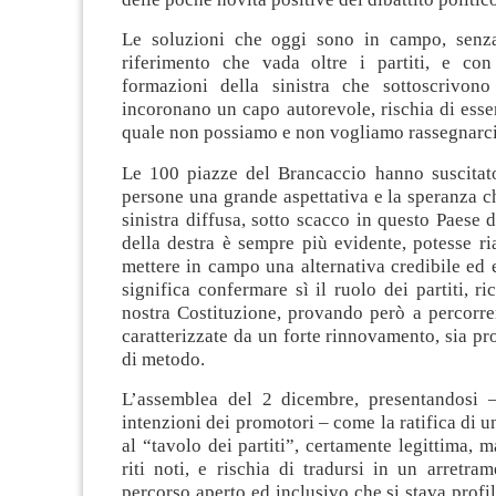
Le soluzioni che oggi sono in campo, senz
riferimento che vada oltre i partiti, e con
formazioni della sinistra che sottoscrivon
incoronano un capo autorevole, rischia di ess
quale non possiamo e non vogliamo rassegnarci
Le 100 piazze del Brancaccio hanno suscitato
persone una grande aspettativa e la speranza c
sinistra diffusa, sotto scacco in questo Paese
della destra è sempre più evidente, potesse ria
mettere in campo una alternativa credibile ed 
significa confermare sì il ruolo dei partiti, ri
nostra Costituzione, provando però a percorre
caratterizzate da un forte rinnovamento, sia p
di metodo.
L’assemblea del 2 dicembre, presentandosi –
intenzioni dei promotori – come la ratifica di u
al “tavolo dei partiti”, certamente legittima, 
riti noti, e rischia di tradursi in un arretram
percorso aperto ed inclusivo che si stava profi