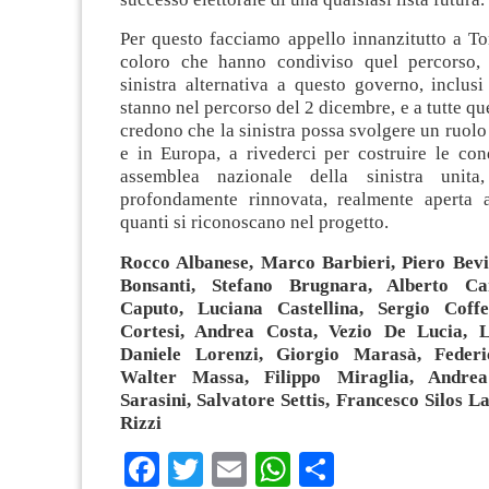
Per questo facciamo appello innanzitutto a T
coloro che hanno condiviso quel percorso, a
sinistra alternativa a questo governo, inclus
stanno nel percorso del 2 dicembre, e a tutte qu
credono che la sinistra possa svolgere un ruolo
e in Europa, a rivederci per costruire le con
assemblea nazionale della sinistra unita,
profondamente rinnovata, realmente aperta a
quanti si riconoscano nel progetto.
Rocco Albanese, Marco Barbieri, Piero Bevi
Bonsanti, Stefano Brugnara, Alberto Ca
Caputo, Luciana Castellina, Sergio Coff
Cortesi, Andrea Costa, Vezio De Lucia, Lu
Daniele Lorenzi, Giorgio Marasà, Federi
Walter Massa, Filippo Miraglia, Andrea
Sarasini, Salvatore Settis, Francesco Silos L
Rizzi
Facebook
Twitter
Email
WhatsApp
Condividi