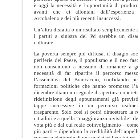
è oggi la necessità e l’opportunità di produr
avanti che ci allontani dall’esperienza 
Arcobaleno e dei più recenti insuccessi.
Un’altra disfatta o un risultato semplicemente 
i partiti a sinistra del Pd sarebbe un disas
culturale.
La povertà sempre più diffusa, il disagio soc
periferie del Paese, il populismo e il neo fas
non consentono a nessuno di rimanere a gu
necessità di far ripartire il percorso mes
l’assemblea del Brancaccio, confidando ne
formazioni politiche che hanno promosso l’
dicembre diano un segnale di apertura concreto,
ridefinizione degli appuntamenti già previst
tappe successive in un percorso realm
trasparente. Solo così si potrà dimostrare la r
cittadini e a quella “maggioranza invisibile” d
vota più e dal cui reale coinvolgimento – come
più parti – dipendono la credibilità dell’appello
successo elettorale di una qualsiasi lista futura.