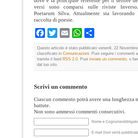
dove è la principale referente per il settore de
versi sono comparsi sulle riviste Inverso
Poetarum Silva. Attualmente sta lavorando 
raccolta di poesie.
Facebook
Twitter
Email
WhatsApp
Condividi
Questo articolo è stato pubblicato venerdì, 22 Novembre
classificato in
Comunicazioni
. Puoi seguire i commenti a
tramite il feed
RSS 2.0
. Puoi
inviare un commento
, o fa
dal tuo sito.
Scrivi un commento
Ciascun commento potrà avere una lunghezza 
battute.
Non sono ammessi commenti consecutivi.
Nome e Cognomeobbligato
E-mail (non verrà pubblicata