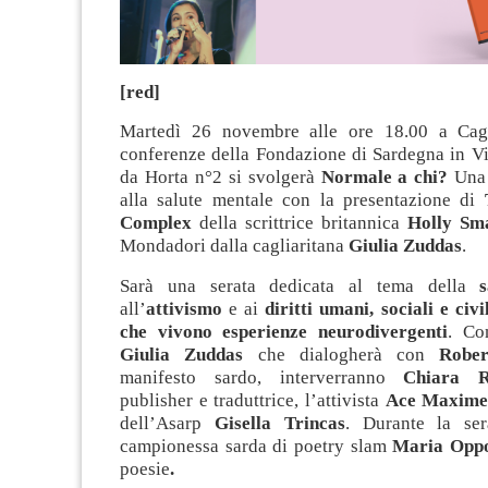
[red]
Martedì 26 novembre alle ore 18.00 a Cagli
conferenze della Fondazione di Sardegna in Vi
da Horta n°2 si svolgerà
Normale a chi?
Una 
alla salute mentale con la presentazione di
Complex
della scrittrice britannica
Holly Sm
Mondadori dalla cagliaritana
Giulia Zuddas
.
Sarà una serata dedicata al tema della
all’
attivismo
e ai
diritti umani, sociali e civil
che vivono esperienze neurodivergenti
. Co
Giulia Zuddas
che dialogherà con
Robe
manifesto sardo, interverranno
Chiara 
publisher e traduttrice, l’attivista
Ace Maxim
dell’Asarp
Gisella Trincas
. Durante la ser
campionessa sarda di poetry slam
Maria Op
poesie
.