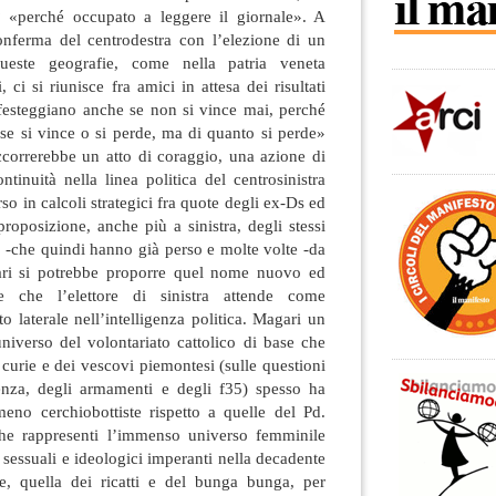
le? «perché occupato a leggere il giornale». A
conferma del centrodestra con l’elezione di un
queste geografie, come nella patria veneta
 ci si riunisce fra amici in attesa dei risultati
si festeggiano anche se non si vince mai, perché
se si vince o si perde, ma di quanto si perde»
occorrerebbe un atto di coraggio, una azione di
ntinuità nella linea politica del centrosinistra
so in calcoli strategici fra quote degli ex-Ds ed
proposizione, anche più a sinistra, degli stessi
e -che quindi hanno già perso e molte volte -da
ri si potrebbe proporre quel nome nuovo ed
ie che l’elettore di sinistra attende come
to laterale nell’intelligenza politica. Magari un
niverso del volontariato cattolico di base che
 curie e dei vescovi piemontesi (sulle questioni
ienza, degli armamenti e degli f35) spesso ha
eno cerchiobottiste rispetto a quelle del Pd.
e rappresenti l’immenso universo femminile
sessuali e ideologici imperanti nella decadente
ere, quella dei ricatti e del bunga bunga, per