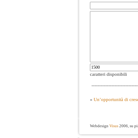
caratteri disponibili
------------------------------
«
Un’opportunità di cresc
Webdesign
Visus
2006, su p