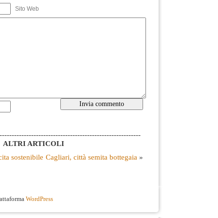
Sito Web
----------------------------------------------------------
ALTRI ARTICOLI
ita sostenibile
Cagliari, città semita bottegaia
»
iattaforma
WordPress