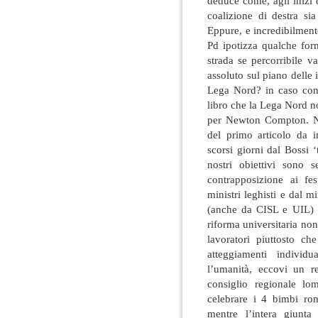
deduce come, agli inizi 
coalizione di destra sia
Eppure, e incredibilment
Pd ipotizza qualche form
strada se percorribile v
assoluto sul piano delle 
Lega Nord? in caso contr
libro che la Lega Nord n
per Newton Compton. Non
del primo articolo da in
scorsi giorni dal Bossi ‘t
nostri obiettivi sono 
contrapposizione ai fes
ministri leghisti e dal m
(anche da CISL e UIL) c
riforma universitaria non 
lavoratori piuttosto ch
atteggiamenti individ
l’umanità, eccovi un re
consiglio regionale lo
celebrare i 4 bimbi ro
mentre l’intera giunta