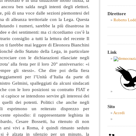
di febbraio e in una situazione molto fluida, la
 ancora ben salda negli intenti degli elettori.
e, più di una voce dalle sezioni piemontesi del
Direttore
a di alleanza territoriale con la Lega. Questa
Roberto Lod
alutando i numeri, sarebbe la più disastrosa in
idee e dei sentimenti: ma ci ricordiamo cos’è la
ario consiglio a tutti la lettura del recente Il
on ti farebbe mai leggere di Eleonora Bianchini
ché dello Statuto della Lega, in particolare
Link
crociare con le dichiarazioni rilasciate negli
rota’ alla festa per il loro 20° anniversario: «i
sempre gli stessi». Che dire poi della fiera
teggiamenti per l’Unità d’Italia da parte di
inistro Gelmini, spalleggiati da alcuni sindacati
he con le loro posizioni su contratto FIAT e
si capisce se intendono servire gli interessi dei
e quelli dei potenti. Politici che anche negli
Sito
uali esprimono un reiterato disprezzo per
Accedi
cente episodio: il rappresentante leghista in
mbardo, Cesare Bossetti, ha ritenuto di non
m arsi vivi a Roma, è quindi rimasto seduto
 si è alzata in silenzio per un minuto, la