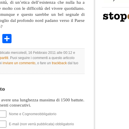
nità, di un’etica dell’esistenza che nulla ha a
 molto con le difficoltà del vivere quotidiano.
omunque e questo sarebbe un bel segnale di
goglio dal profondo nord padano verso il Paese
o?
k
r
ail
WhatsApp
Condividi
bblicato mercoledì, 16 Febbraio 2011 alle 00:12 e
artiti
. Puoi seguire i commenti a questo articolo
oi
inviare un commento
, o fare un
trackback
dal tuo
to
avere una lunghezza massima di 1500 battute.
nti consecutivi.
Nome e Cognomeobbligatorio
E-mail (non verrà pubblicata) obbligatorio