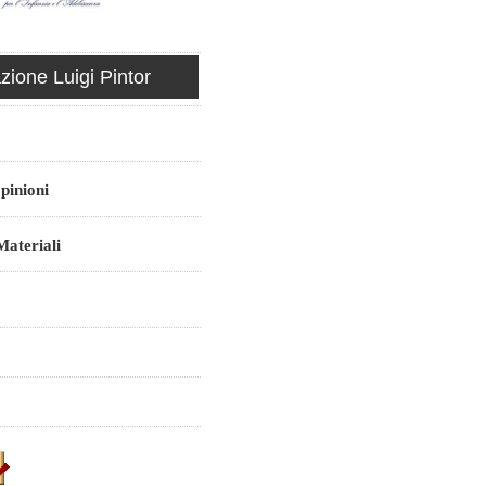
ione Luigi Pintor
pinioni
ateriali