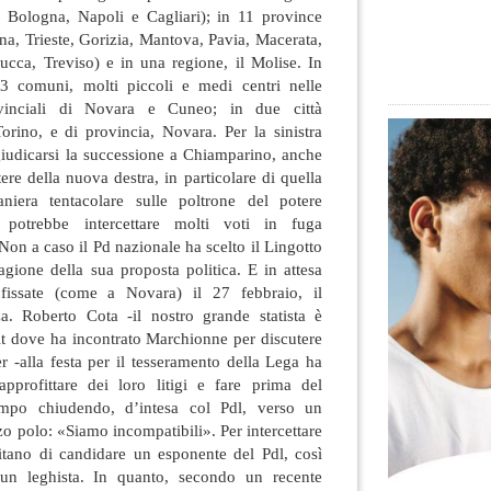
o, Bologna, Napoli e Cagliari); in 11 province
a, Trieste, Gorizia, Mantova,
Pavia, Macerata,
ucca, Treviso) e in una regione, il Molise. In
3 comuni, molti piccoli e medi centri nelle
rovinciali di Novara e Cuneo; in due città
orino, e di provincia, Novara. Per la sinistra
giudicarsi la successione a Chiamparino, anche
tere della nuova destra, in particolare di quella
niera tentacolare sulle poltrone del potere
potrebbe intercettare molti voti in fuga
 Non a caso il Pd nazionale ha scelto il Lingotto
tagione della sua proposta politica. E in attesa
fissate (come a Novara) il 27 febbraio, il
za. Roberto Cota -il nostro grande statista è
it dove ha incontrato Marchionne per discutere
er -alla festa per il tesseramento della Lega ha
pprofittare dei loro litigi e fare prima del
empo chiudendo, d’intesa col Pdl, verso un
zo polo: «Siamo incompatibili». Per intercettare
itano di candidare un esponente del Pdl, così
un leghista. In quanto, secondo un recente