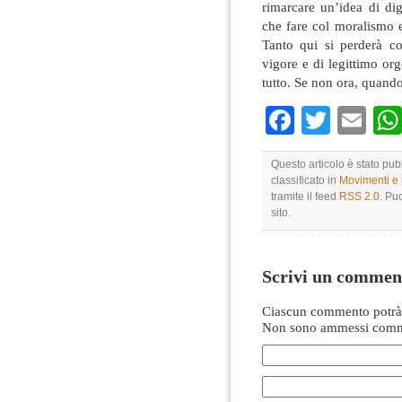
rimarcare un’idea di dig
che fare col moralismo e
Tanto qui si perderà c
vigore e di legittimo or
tutto. Se non ora, quand
Faceboo
Twitte
Em
Questo articolo è stato pu
classificato in
Movimenti e p
tramite il feed
RSS 2.0
. Pu
sito.
Scrivi un commen
Ciascun commento potrà 
Non sono ammessi comme