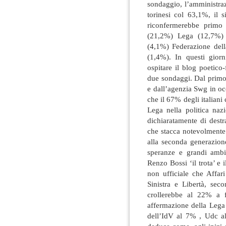
sondaggio, l’amministra
torinesi col 63,1%, il 
riconfermerebbe primo 
(21,2%) Lega (12,7%) 
(4,1%) Federazione dell
(1,4%). In questi giorni
ospitare il blog poetico-
due sondaggi. Dal primo, 
e dall’agenzia Swg in oc
che il 67% degli italian
Lega nella politica naz
dichiaratamente di destr
che stacca notevolmente
alla seconda generazione
speranze e grandi ambi
Renzo Bossi ‘il trota’ e
non ufficiale che Affar
Sinistra e Libertà, sec
crollerebbe al 22% a 
affermazione della Lega 
dell’IdV al 7% , Udc a