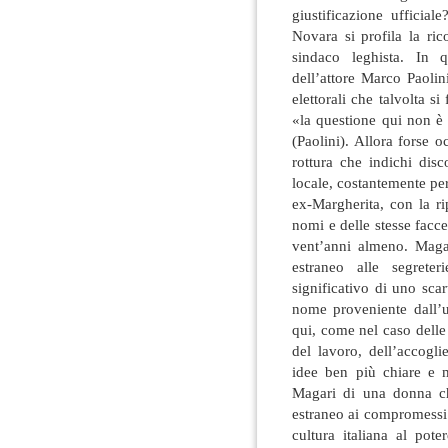
giustificazione ufficia
Novara si profila la ri
sindaco leghista. In 
dell’attore Marco Paolini,
elettorali che talvolta 
«la questione qui non è 
(Paolini). Allora forse 
rottura che indichi disco
locale, costantemente per
ex-Margherita, con la ri
nomi e delle stesse facc
vent’anni almeno. Maga
estraneo alle segreter
significativo di uno scar
nome proveniente dall’u
qui, come nel caso delle
del lavoro, dell’accogl
idee ben più chiare e m
Magari di una donna ch
estraneo ai compromessi 
cultura italiana al pot