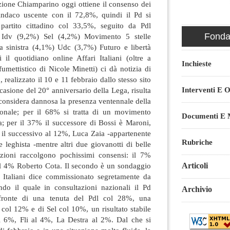
zione Chiamparino oggi ottiene il consenso dei
sindaco uscente con il 72,8%, quindi il Pd si
partito cittadino col 33,5%, seguito da Pdl
Fondaz
Idv (9,2%) Sel (4,2%) Movimento 5 stelle
a sinistra (4,1%) Udc (3,7%) Futuro e libertà
 il quotidiano online Affari Italiani (oltre a
Inchieste
fumettistico di Nicole Minetti) ci dà notizia di
realizzato il 10 e 11 febbraio dallo stesso sito
Interventi E O
casione del 20° anniversario della Lega, risulta
i considera dannosa la presenza ventennale della
ionale; per il 68% si tratta di un movimento
Documenti E M
a; per il 37% il successore di Bossi è Maroni,
 il successivo al 12%, Luca Zaia -appartenente
Rubriche
 leghista -mentre altri due giovanotti di belle
zioni raccolgono pochissimi consensi: il 7%
Articoli
 il 4% Roberto Cota. Il secondo è un sondaggio
i Italiani dice commissionato segretamente da
ondo il quale in consultazioni nazionali il Pd
Archivio
fronte di una tenuta del Pdl col 28%, una
col 12% e di Sel col 10%, un risultato stabile
l 6%, Fli al 4%, La Destra al 2%. Dal che si