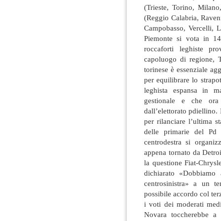
(Trieste, Torino, Milan
(Reggio Calabria, Ravenn
Campobasso, Vercelli, L
Piemonte si vota in 14
roccaforti leghiste p
capoluogo di regione, T
torinese è essenziale ag
per equilibrare lo strapo
leghista espansa in ma
gestionale e che ora 
dall’elettorato pdiellino.
per rilanciare l’ultima s
delle primarie del Pd 
centrodestra si organiz
appena tornato da Detro
la questione Fiat-Chrysl
dichiarato «Dobbiamo a
centrosinistra» a un t
possibile accordo col ter
i voti dei moderati med
Novara toccherebbe a 