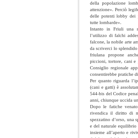
della popolazione lom
attenzione». Perciò legife
delle potenti lobby dei
tutte lombarde».
Intanto in Friuli una
l’utilizzo di falchi adde
falcone, la nobile arte a
da scriverci lo splendid
friulana propone anche
piccioni, tortore, cani 
Consiglio regionale app
consentirebbe pratiche d
Per quanto riguarda l’ip
(cani e gatti) è assolutam
544-bis del Codice penale
anni, chiunque uccida un
Dopo le fatiche venato
rivendica il diritto di
spezzatino d’orso, una sp
e del naturale equilibri
insieme all’aperto e rivi