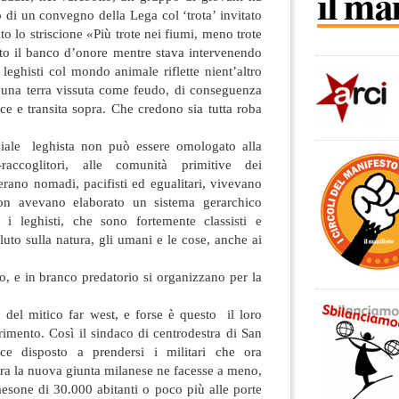
o di un convegno della Lega col ‘trota’ invitato
to lo striscione «Più trote nei fiumi, meno trote
tto il banco d’onore mentre stava intervenendo
i leghisti col mondo animale riflette nient’altro
n una terra vissuta come feudo, di conseguenza
sce e transita sopra. Che credono sia tutta roba
ociale leghista non può essere omologato alla
-raccoglitori, alle comunità primitive dei
 erano nomadi, pacifisti ed egualitari, vivevano
non avevano elaborato un sistema gerarchico
 i leghisti, che sono fortemente classisti e
uto sulla natura, gli umani e le cose, anche ai
co, e in branco predatorio si organizzano per la
 del mitico far west, e forse è questo il loro
erimento. Così il sindaco di centrodestra di San
ce disposto a prendersi i militari che ora
ra la nuova giunta milanese ne facesse a meno,
aesone di 30.000 abitanti o poco più alle porte