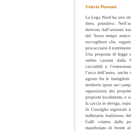
Valeria Piasentà
La Lega Nord ha uno str
direi, primitivo. Nell
derivata dall’assunto k
del ‘buon tempo antico
raccoglitore che, organ
procacciarsi il nutriment
Una proposta di legge s
subito cassata dalla 
cacciabili e l’estensio
l’arco dell’anno, anche 
agosto fra le famigliole
territorio (pure nei campi
opposizioni dei propriet
proposte localmente, e o
la caccia in deroga, sopr
In Consiglio regionale l
millenaria tradizione d
Galli «siamo dalla p
manifestato di fronte a