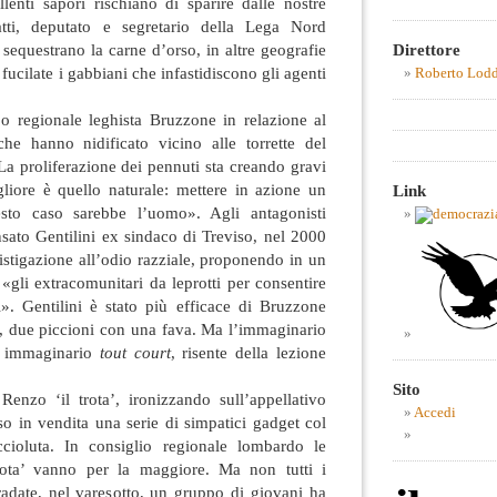
ellenti sapori rischiano di sparire dalle nostre
tti, deputato e segretario della Lega Nord
Direttore
sequestrano la carne d’orso, in altre geografie
fucilate i gabbiani che infastidiscono gli agenti
Roberto Lod
 regionale leghista Bruzzone in relazione al
he hanno nidificato vicino alle torrette del
«La proliferazione dei pennuti sta creando gravi
liore è quello naturale: mettere in azione un
Link
sto caso sarebbe l’uomo». Agli antagonisti
nsato Gentilini ex sindaco di Treviso, nel 2000
 istigazione all’odio razziale, proponendo in un
 «gli extracomunitari da leprotti per consentire
si». Gentilini è stato più efficace di Bruzzone
, due piccioni con una fava. Ma l’immaginario
ro immaginario
tout court
, risente della lezione
Sito
 Renzo ‘il trota’, ironizzando sull’appellativo
Accedi
o in vendita una serie di simpatici gadget col
ccioluta. In consiglio regionale lombardo le
trota’ vanno per la maggiore. Ma non tutti i
adate, nel varesotto, un gruppo di giovani ha