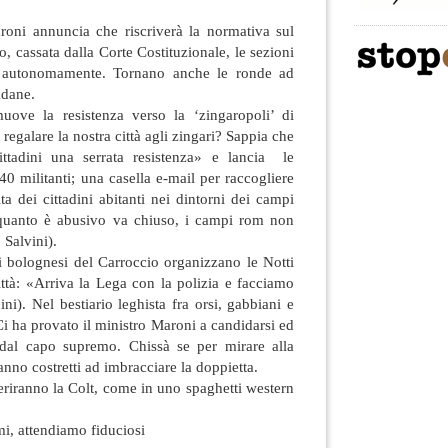
roni annuncia che riscriverà la normativa sul
o, cassata dalla Corte Costituzionale, le sezioni
o autonomamente. Tornano anche le ronde ad
padane.
ove la resistenza verso la ‘zingaropoli’ di
regalare la nostra città agli zingari? Sappia che
ittadini una serrata resistenza» e lancia le
 40 militanti; una casella e-mail per raccogliere
ta dei cittadini abitanti nei dintorni dei campi
quanto è abusivo va chiuso, i campi rom non
 Salvini).
i bolognesi del Carroccio organizzano le Notti
città: «Arriva la Lega con la polizia e facciamo
ni). Nel bestiario leghista fra orsi, gabbiani e
Ci ha provato il ministro Maroni a candidarsi ed
 dal capo supremo. Chissà se per mirare alla
anno costretti ad imbracciare la doppietta.
eriranno la Colt, come in uno spaghetti western
imi, attendiamo fiduciosi