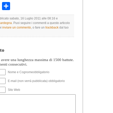
k
r
ail
WhatsApp
Condividi
blicato sabato, 16 Luglio 2011 alle 08:16 e
 Sardegna
. Puoi seguire i commenti a questo articolo
oi
inviare un commento
, o fare un
trackback
dal tuo
to
avere una lunghezza massima di 1500 battute.
nti consecutivi.
Nome e Cognomeobbligatorio
E-mail (non verrà pubblicata) obbligatorio
Sito Web