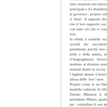
fatto irruzione nel mezz
principale e ha sbandiera
al governo», proprio so
il ‘trota’. Il rapporto de
che il loro rapporto co
con tutto ciò che vi cre
loro.
In effetti il modello s
società dei cacciatori
preletterati, perché loro
nella e della natura, 
d’ineguaglianze. Invece
tendono al dominio assol
nomadi danno la caccia.
I leghisti amano il bran
difesa delle ‘loro’ terre.
Proprio come in un film
modello culturale di rif
Donato Milanese si di
presidiano Milano, qualo
per controllare il suo p