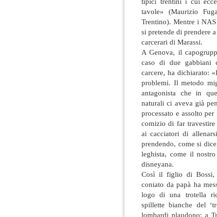
tipici trentini i cui ecc
tavole» (Maurizio Fuga
Trentino). Mentre i NAS 
si pretende di prendere a 
carcerari di Marassi.
A Genova, il capogruppo
caso di due gabbiani c
carcere, ha dichiarato: 
problemi. Il metodo mig
antagonista che in que
naturali ci aveva già pe
processato e assolto per
comizio di far travestire
ai cacciatori di allenar
prendendo, come si dice
leghista, come il nost
disneyana.
Così il figlio di Bossi,
coniato da papà ha mess
logo di una trotella ri
spillette bianche del ‘
lombardi plaudono: a Tr