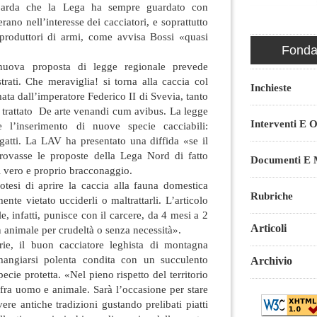
barda che la Lega ha sempre guardato con
rano nell’interesse dei cacciatori, e soprattutto
 produttori di armi, come avvisa Bossi «quasi
Fondaz
 nuova proposta di legge regionale prevede
strati. Che meraviglia! si torna alla caccia col
Inchieste
mata dall’imperatore Federico II di Svevia, tanto
o trattato De arte venandi cum avibus. La legge
Interventi E O
 l’inserimento di nuove specie cacciabili:
e gatti. La LAV ha presentato una diffida «se il
rovasse le proposte della Lega Nord di fatto
Documenti E M
i vero e proprio bracconaggio.
otesi di aprire la caccia alla fauna domestica
Rubriche
ente vietato ucciderli o maltrattarli. L’articolo
, infatti, punisce con il carcere, da 4 mesi a 2
Articoli
 animale per crudeltà o senza necessità».
rie, il buon cacciatore leghista di montagna
 mangiarsi polenta condita con un succulento
Archivio
ecie protetta. «Nel pieno rispetto del territorio
o fra uomo e animale. Sarà l’occasione per stare
vere antiche tradizioni gustando prelibati piatti