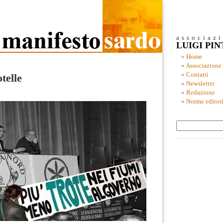
associaz
LUIGI PI
Home
Associazione
Contatti
otelle
Newsletter
Redazione
Norme editori