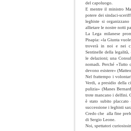
del capoluogo.
E mentre il ministro Ma
potere dei sindaci-sceriff
leghiste si organizzan
allietare le nostre notti 
La Lega milanese promu
Pisapia: «la Giunta vuole 
troverà in noi e nei c
Sentinelle della legalità,
le delazioni; una Consul
nomadi. Perché «Tutto 
devono esistere» (Matteo
Nel frattempo i volontar
Verdi, a presidio della 
pulizia» (Manes Bernardi
trote mancano i delfini. 
è stato subito placcato
successione i leghisti sar
Credo che alla fine pref
di Sergio Leone.
Noi, spettatori curiosiss