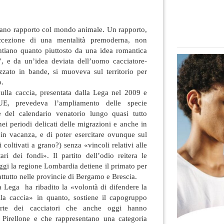
ano rapporto col mondo animale. Un rapporto,
’accezione di una mentalità premoderna, non
antiano quanto piuttosto da una idea romantica
’, e da un’idea deviata dell’uomo
cacciatore-
izzato in bande, si muoveva sul territorio per
o.
ulla caccia, presentata dalla Lega nel 2009 e
UE, prevedeva l’ampliamento delle specie
ne del calendario venatorio lungo quasi tutto
nei periodi delicati delle migrazioni e anche in
 in vacanza, e di poter esercitare ovunque sul
 coltivati a grano?) senza «vincoli relativi alle
ari dei fondi». Il partito dell’odio reitera le
ggi la regione Lombardia detiene il primato per
attutto nelle provincie di Bergamo e Brescia.
a Lega ha ribadito la «volontà di difendere la
ella caccia» in quanto, sostiene il capogruppo
arte dei cacciatori che anche oggi hanno
l Pirellone e che rappresentano una categoria