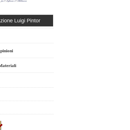
ione Luigi Pintor
pinioni
ateriali