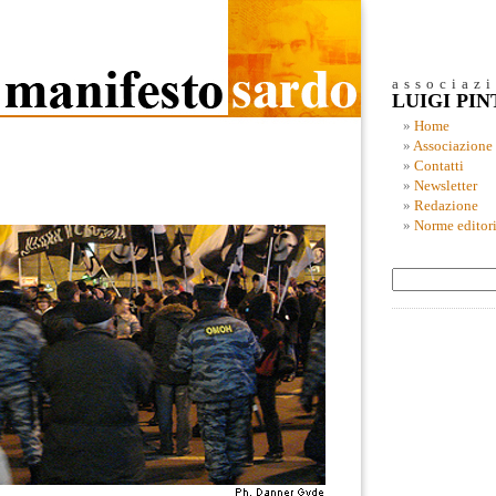
associaz
LUIGI PI
Home
Associazione
Contatti
Newsletter
Redazione
Norme editori