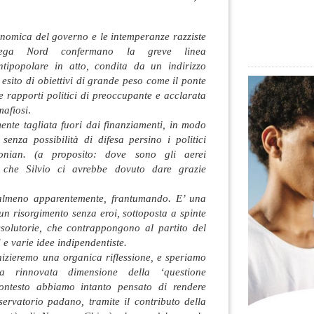
onomica del governo e le intemperanze razziste
Lega Nord confermano la greve linea
ntipopolare in atto, condita da un indirizzo
, esito di obiettivi di grande peso come il ponte
 e rapporti politici di preoccupante e acclarata
mafiosi
.
nte tagliata fuori dai finanziamenti, in modo
senza possibilità di difesa persino i politici
sconian. (a proposito: dove sono gli aerei
i che Silvio ci avrebbe dovuto dare grazie
, almeno apparentemente, frantumando. E’ una
n risorgimento senza eroi, sottoposta a spinte
issolutorie, che contrappongono al partito del
 e varie idee indipendentiste.
nizieremo una organica riflessione, e speriamo
lla rinnovata dimensione della ‘questione
contesto abbiamo intanto pensato di rendere
servatorio padano, tramite il contributo della