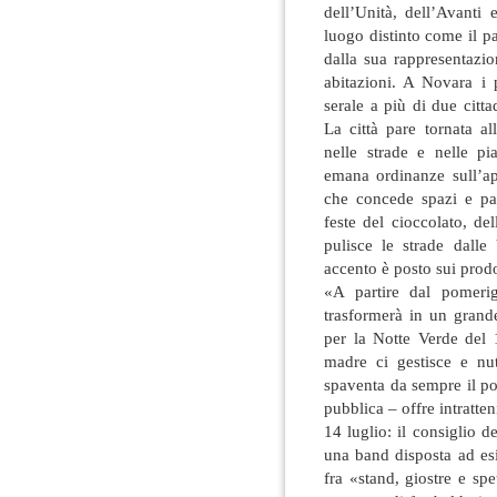
dell’Unità, dell’Avanti
luogo distinto come il pa
dalla sua rappresentazio
abitazioni. A Novara i 
serale a più di due citt
La città pare tornata a
nelle strade e nelle pi
emana ordinanze sull’ape
che concede spazi e pal
feste del cioccolato, del
pulisce le strade dalle 
accento è posto sui prodo
«A partire dal pomeri
trasformerà in un grand
per la Notte Verde del 
madre ci gestisce e nu
spaventa da sempre il po
pubblica – offre intratte
14 luglio: il consiglio 
una band disposta ad esi
fra «stand, giostre e spe