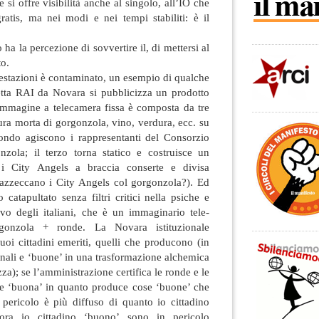
 si offre visibilità anche al singolo, all’IO che
gratis, ma nei modi e nei tempi stabiliti: è il
ha la percezione di sovvertire il, di mettersi al
to.
festazioni è contaminato, un esempio di qualche
retta RAI da Novara si pubblicizza un prodotto
’immagine a telecamera fissa è composta da tre
tura morta di gorgonzola, vino, verdura, ecc. su
condo agiscono i rappresentanti del Consorzio
nzola; il terzo torna statico e costruisce un
i City Angels a braccia conserte e divisa
azzeccano i City Angels col gorgonzola?). Ed
 catapultato senza filtri critici nella psiche e
ivo degli italiani, che è un immaginario tele-
gonzola + ronde. La Novara istituzionale
suoi cittadini emeriti, quelli che producono (in
onali e ‘buone’ in una trasformazione alchemica
za); se l’amministrazione certifica le ronde e le
nte ‘buona’ in quanto produce cose ‘buone’ che
 pericolo è più diffuso di quanto io cittadino
ra io cittadino ‘buono’ sono in pericolo