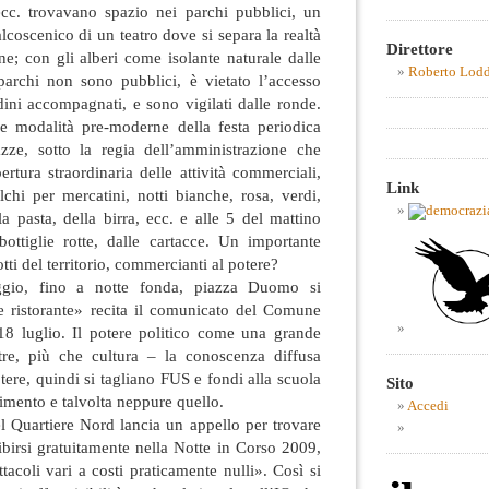
 ecc. trovavano spazio nei parchi pubblici, un
lcoscenico di un teatro dove si separa la realtà
Direttore
ne; con gli alberi come isolante naturale dalle
Roberto Lod
parchi non sono pubblici, è vietato l’accesso
adini accompagnati, e sono vigilati dalle ronde.
lle modalità pre-moderne della festa periodica
azze, sotto la regia dell’amministrazione che
rtura straordinaria delle attività commerciali,
Link
chi per mercatini, notti bianche, rosa, verdi,
la pasta, della birra, ecc. e alle 5 del mattino
bottiglie rotte, dalle cartacce. Un importante
tti del territorio, commercianti al potere?
ggio, fino a notte fonda, piazza Duomo si
e ristorante» recita il comunicato del Comune
18 luglio. Il potere politico come una grande
tre, più che cultura – la conoscenza diffusa
tere, quindi si tagliano FUS e fondi alla scuola
Sito
nimento e talvolta neppure quello.
Accedi
del Quartiere Nord lancia un appello per trovare
birsi gratuitamente nella Notte in Corso 2009,
ttacoli vari a costi praticamente nulli». Così si