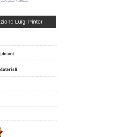
ione Luigi Pintor
pinioni
ateriali