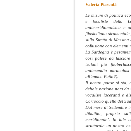
Valeria Piasentà
Le misure di politica ec
e localiste della 
antimeridionalistca e a
filosiciliano strumentale
sullo Stretto di Messina
collusione con elementi 
La Sardegna è pesanteme
così palese da lasciare 
isolani più filoberlu
antincendio miracolos
all’amico Putin?).
Il nostro paese si sta
debole nazione nata da u
vocaliste laceranti e d
Carroccio quello del Sud
Dal mese di Settembre i
dibattito, proprio su
meridionale’. In tale 
strutturale un nostro os