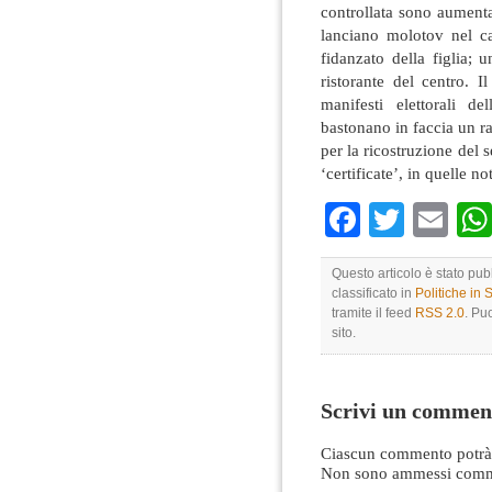
controllata sono aumentat
lanciano molotov nel 
fidanzato della figlia; 
ristorante del centro. I
manifesti elettorali d
bastonano in faccia un r
per la ricostruzione del 
‘certificate’, in quelle n
Faceboo
Twitte
Em
Questo articolo è stato pub
classificato in
Politiche in
tramite il feed
RSS 2.0
. Pu
sito.
Scrivi un commen
Ciascun commento potrà 
Non sono ammessi comme