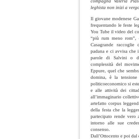
compagna Valeria Pias
leghista non inizi a verg
Il giovane modenese Gab
frequentando le feste le
You Tube il video del co
“più rum meno rom”, da
Casagrande raccoglie do
padana e ci avvisa che i
parole di Salvini o 
complessità del movimen
Eppure, quel che sembra
domina, è la tensione
politicoeconomico si este
e alle attività dei citt
all’immaginario colletti
artefatto corpus leggend
della festa che la legge
partecipato rende vero 
intorno alle sue creden
consenso.
Dall’Ottocento e poi dal 