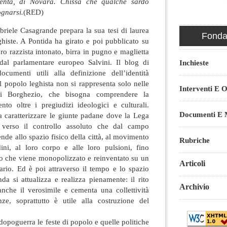
entà, di Novara. Chissà che qualche sardo
ognarsi.
(RED)
riele Casagrande prepara la sua tesi di laurea
Fondaz
ghiste. A Pontida ha girato e poi pubblicato su
ro razzista intonato, birra in pugno e maglietta
l parlamentare europeo Salvini. Il blog di
Inchieste
cumenti utili alla definizione dell’identità
l popolo leghista non si rappresenta solo nelle
Interventi E O
di Borghezio, che bisogna comprendere la
to oltre i pregiudizi ideologici e culturali.
Documenti E M
 caratterizzare le giunte padane dove la Lega
 verso il controllo assoluto che dal campo
nde allo spazio fisico della città, al movimento
Rubriche
adini, al loro corpo e alle loro pulsioni, fino
vo che viene monopolizzato e reinventato su un
Articoli
ario. Ed è poi attraverso il tempo e lo spazio
nda si attualizza e realizza pienamente: il rito
Archivio
anche il verosimile e cementa una collettività
ze, soprattutto è utile alla costruzione del
dopoguerra le feste di popolo e quelle politiche