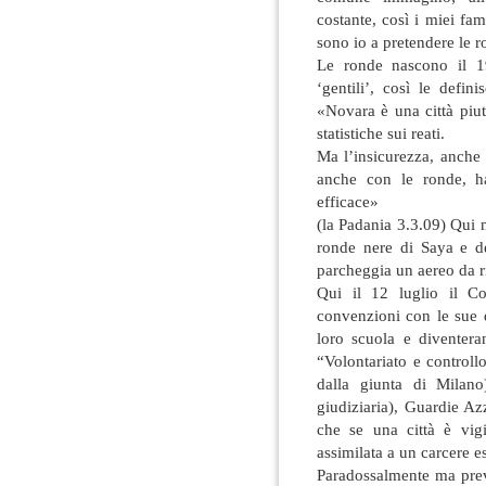
costante, così i miei fami
sono io a pretendere le 
Le ronde nascono il 1
‘gentili’, così le defi
«Novara è una città piut
statistiche sui reati.
Ma l’insicurezza, anche
anche con le ronde, h
efficace»
(la Padania 3.3.09) Qui 
ronde nere di Saya e d
parcheggia un aereo da r
Qui il 12 luglio il C
convenzioni con le sue q
loro scuola e divente
“Volontariato e controllo
dalla giunta di Milano
giudiziaria), Guardie Az
che se una città è vigi
assimilata a un carcere 
Paradossalmente ma pre