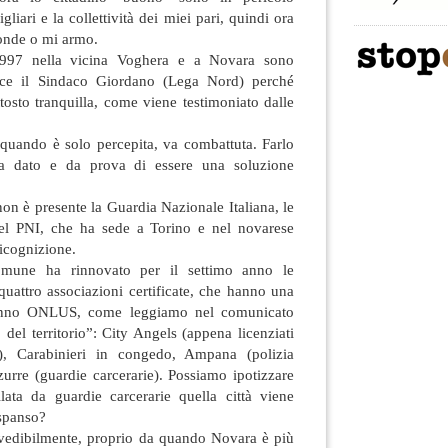
gliari e la collettività dei miei pari, quindi ora
ronde o mi armo.
997 nella vicina Voghera e a Novara sono
nisce il Sindaco Giordano (Lega Nord) perché
tosto tranquilla, come viene testimoniato dalle
 quando è solo percepita, va combattuta. Farlo
a dato e da prova di essere una soluzione
non è presente la Guardia Nazionale Italiana, le
el PNI, che ha sede a Torino e nel novarese
icognizione.
omune ha rinnovato per il settimo anno le
uattro associazioni certificate, che hanno una
ranno ONLUS, come leggiamo nel comunicato
 del territorio”: City Angels (appena licenziati
), Carabinieri in congedo, Ampana (polizia
zurre (guardie carcerarie). Possiamo ipotizzare
lata da guardie carcerarie quella città viene
espanso?
vedibilmente, proprio da quando Novara è più