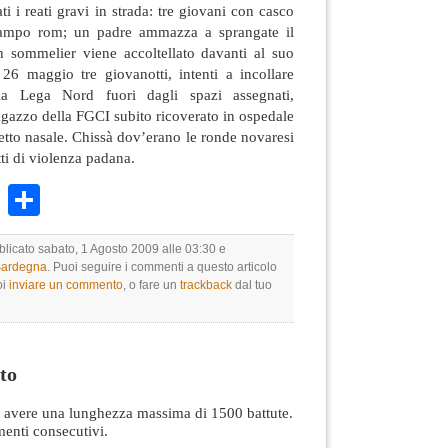
i i reati gravi in strada: tre giovani con casco
campo rom; un padre ammazza a sprangate il
un sommelier viene accoltellato davanti al suo
l 26 maggio tre giovanotti, intenti a incollare
ella Lega Nord fuori dagli spazi assegnati,
agazzo della FGCI subito ricoverato in ospedale
setto nasale. Chissà dov’erano le ronde novaresi
otti di violenza padana.
k
r
ail
WhatsApp
Condividi
blicato sabato, 1 Agosto 2009 alle 03:30 e
 Sardegna
. Puoi seguire i commenti a questo articolo
oi
inviare un commento
, o fare un
trackback
dal tuo
to
avere una lunghezza massima di 1500 battute.
nti consecutivi.