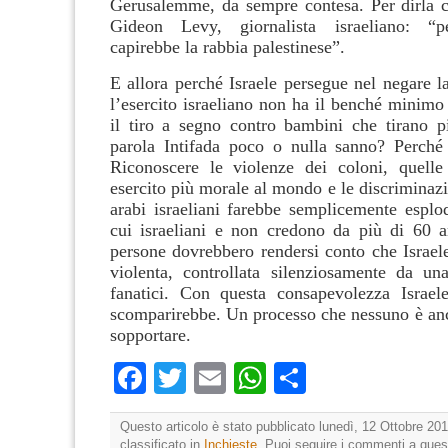
Gerusalemme, da sempre contesa. Per dirla c
Gideon Levy, giornalista israeliano: “p
capirebbe la rabbia palestinese”.
E allora perché Israele persegue nel negare l
l’esercito israeliano non ha il benché minimo
il tiro a segno contro bambini che tirano pi
parola Intifada poco o nulla sanno? Perché
Riconoscere le violenze dei coloni, quelle
esercito più morale al mondo e le discriminazi
arabi israeliani farebbe semplicemente esplod
cui israeliani e non credono da più di 60 a
persone dovrebbero rendersi conto che Israel
violenta, controllata silenziosamente da u
fanatici. Con questa consapevolezza Israe
scomparirebbe. Un processo che nessuno è anc
sopportare.
Facebook
Twitter
Email
WhatsApp
Condividi
Questo articolo è stato pubblicato lunedì, 12 Ottobre 201
classificato in
Inchieste
. Puoi seguire i commenti a quest