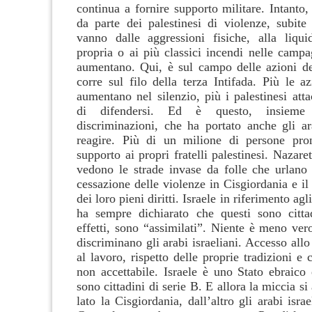
continua a fornire supporto militare. Intanto,
da parte dei palestinesi di violenze, subite
vanno dalle aggressioni fisiche, alla liqu
propria o ai più classici incendi nelle campa
aumentano. Qui, è sul campo delle azioni de
corre sul filo della terza Intifada. Più le a
aumentano nel silenzio, più i palestinesi att
di difendersi. Ed è questo, insiem
discriminazioni, che ha portato anche gli ara
reagire. Più di un milione di persone pro
supporto ai propri fratelli palestinesi. Nazare
vedono le strade invase da folle che urlano
cessazione delle violenze in Cisgiordania e i
dei loro pieni diritti. Israele in riferimento agli
ha sempre dichiarato che questi sono cittad
effetti, sono “assimilati”. Niente è meno ver
discriminano gli arabi israeliani. Accesso allo
al lavoro, rispetto delle proprie tradizioni e c
non accettabile. Israele è uno Stato ebraico
sono cittadini di serie B. E allora la miccia s
lato la Cisgiordania, dall’altro gli arabi isra