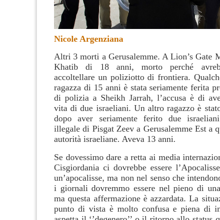
Nicole Argenziana
Altri 3 morti a Gerusalemme. A Lion’s Gate M
Khatib di 18 anni, morto perché avreb
accoltellare un poliziotto di frontiera. Qual
ragazza di 15 anni è stata seriamente ferita pr
di polizia a Sheikh Jarrah, l’accusa è di ave
vita di due israeliani. Un altro ragazzo è sta
dopo aver seriamente ferito due israeliani
illegale di Pisgat Zeev a Gerusalemme Est a q
autorità israeliane. Aveva 13 anni.
Se dovessimo dare a retta ai media internaziona
Cisgiordania ci dovrebbe essere l’Apocalisse.
un’apocalisse, ma non nel senso che intendon
i giornali dovremmo essere nel pieno di una 
ma questa affermazione è azzardata. La situa
punto di vista è molto confusa e piena di in
aspetta il ‘’degenero’’ o il ritorno allo status