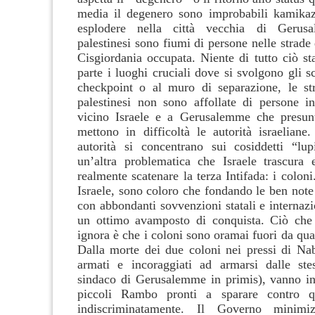
media il degenero sono improbabili kamikaz
esplodere nella città vecchia di Gerus
palestinesi sono fiumi di persone nelle strade d
Cisgiordania occupata. Niente di tutto ciò s
parte i luoghi cruciali dove si svolgono gli sc
checkpoint o al muro di separazione, le str
palestinesi non sono affollate di persone in
vicino Israele e a Gerusalemme che presunti
mettono in difficoltà le autorità israelian
autorità si concentrano sui cosiddetti “lupi
un’altra problematica che Israele trascura
realmente scatenare la terza Intifada: i coloni
Israele, sono coloro che fondando le ben note 
con abbondanti sovvenzioni statali e internazio
un ottimo avamposto di conquista. Ciò che 
ignora è che i coloni sono oramai fuori da qual
Dalla morte dei due coloni nei pressi di Nabl
armati e incoraggiati ad armarsi dalle stes
sindaco di Gerusalemme in primis), vanno i
piccoli Rambo pronti a sparare contro qu
indiscriminatamente. Il Governo minimi