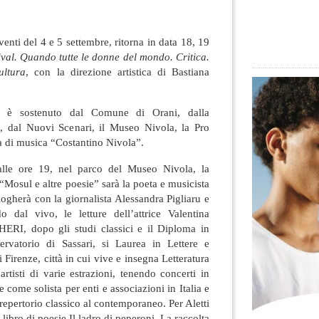
enti del 4 e 5 settembre, ritorna in data 18, 19
val. Quando tutte le donne del mondo. Critica.
ultura
, con la direzione artistica di Bastiana
ici è sostenuto dal Comune di Orani, dalla
, dal Nuovi Scenari, il Museo Nivola, la Pro
a di musica “Costantino Nivola”.
alle ore 19, nel parco del Museo Nivola, la
“Mosul e altre poesie” sarà la poeta e musicista
logherà con la giornalista Alessandra Pigliaru e
 dal vivo, le letture dell’attrice Valentina
I, dopo gli studi classici e il Diploma in
ervatorio di Sassari, si Laurea in Lettere e
i Firenze, città in cui vive e insegna Letteratura
artisti di varie estrazioni, tenendo concerti in
 come solista per enti e associazioni in Italia e
 repertorio classico al contemporaneo. Per Aletti
libro di poesie Il ladro di peperoni. La raccolta