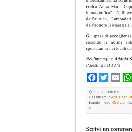
interessantissima scri
critica Anna Maria Capr
immaginifica”. Nell’oc
dell’autrice, Lampada
dall’editore Il Maestrale.
Gli spazi di accoglienz
secondo le norme anti
sposteranno nei locali d
Nell’immagine
Adania S
Palestina nel 1974.
Faceboo
Twitte
Em
Questo articolo è stato pu
classificato in
Arte e beni cu
tramite il feed
RSS 2.0
. Pu
sito.
Scrivi un commen