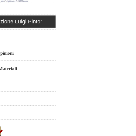
ione Luigi Pintor
pinioni
ateriali