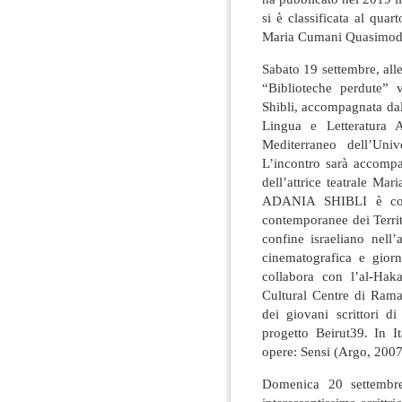
si è classificata al qua
Maria Cumani Quasimod
Sabato 19 settembre, all
“Biblioteche perdute” 
Shibli, accompagnata da
Lingua e Letteratura 
Mediterraneo dell’Univ
L’incontro sarà accompa
dell’attrice teatrale M
ADANIA SHIBLI è consi
contemporanee dei Territ
confine israeliano nell’
cinematografica e giorn
collabora con l’al-Hak
Cultural Centre di Rama
dei giovani scrittori d
progetto Beirut39. In I
opere: Sensi (Argo, 2007)
Domenica 20 settembre,