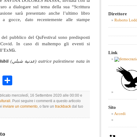
ttrice SAVINA DOLORES MASSA, invitata con la
aro a dialogare sul tema della sua “Scrittura
casione sarà presentato anche l’ultimo libro
Direttore
ri a gocce, dato recentemente alle stampe
Roberto Lod
a del pubblico del QuFestival sono predisposti
Covid. In caso di maltempo gli eventi si
ell’ExMà.
Link
hibli
(عدنية شبلي) autrice palestinese nata in
k
r
ail
WhatsApp
Condividi
bblicato mercoledì, 16 Settembre 2020 alle 00:00 e
lturali
. Puoi seguire i commenti a questo articolo
oi
inviare un commento
, o fare un
trackback
dal tuo
Sito
Accedi
to