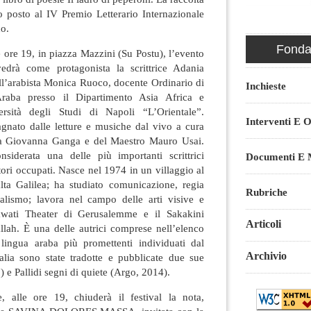
rto posto al IV Premio Letterario Internazionale
o.
Fondaz
e ore 19, in piazza Mazzini (Su Postu), l’evento
vedrà come protagonista la scrittrice Adania
ll’arabista Monica Ruoco, docente Ordinario di
Inchieste
Araba presso il Dipartimento Asia Africa e
ersità degli Studi di Napoli “L’Orientale”.
Interventi E O
gnato dalle letture e musiche dal vivo a cura
aria Giovanna Ganga e del Maestro Mauro Usai.
derata una delle più importanti scrittrici
Documenti E M
ori occupati. Nasce nel 1974 in un villaggio al
alta Galilea; ha studiato comunicazione, regia
Rubriche
alismo; lavora nel campo delle arti visive e
awati Theater di Gerusalemme e il Sakakini
Articoli
llah. È una delle autrici comprese nell’elenco
i lingua araba più promettenti individuati dal
Archivio
talia sono state tradotte e pubblicate due sue
 e Pallidi segni di quiete (Argo, 2014).
 alle ore 19, chiuderà il festival la nota,