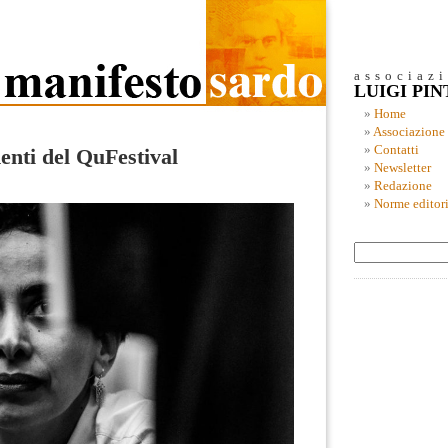
associaz
LUIGI PI
Home
Associazione
Contatti
nti del QuFestival
Newsletter
Redazione
Norme editori