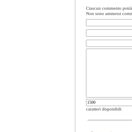
Ciascun commento potrà 
Non sono ammessi comme
caratteri disponibili
------------------------------