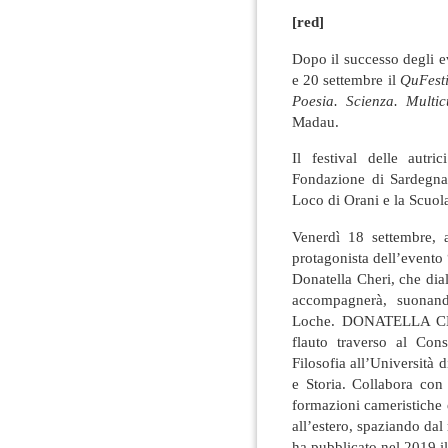
[red]
Dopo il successo degli ev
e 20 settembre il
QuFesti
Poesia. Scienza. Multic
Madau.
Il festival delle autr
Fondazione di Sardegna
Loco di Orani e la Scuol
Venerdì 18 settembre, 
protagonista dell’evento 
Donatella Cheri, che dia
accompagnerà, suonando
Loche. DONATELLA CHER
flauto traverso al Cons
Filosofia all’Università d
e Storia. Collabora con 
formazioni cameristiche e
all’estero, spaziando dal
ha pubblicato nel 2019 il 