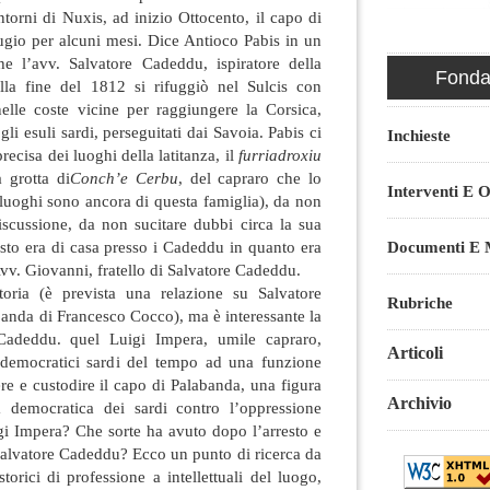
intorni di Nuxis, ad inizio Ottocento, il capo di
ugio per alcuni mesi. Dice Antioco Pabis in un
e l’avv. Salvatore Cadeddu, ispiratore della
Fondaz
lla fine del 1812 si rifuggiò nel Sulcis con
nelle coste vicine per raggiungere la Corsica,
li esuli sardi, perseguitati dai Savoia. Pabis ci
Inchieste
recisa dei luoghi della latitanza, il
furriadroxiu
a grotta di
Conch’e Cerbu
, del capraro che lo
Interventi E O
 luoghi sono ancora di questa famiglia), da non
iscussione, da non sucitare dubbi circa la sua
resto era di casa presso i Cadeddu in quanto era
Documenti E M
’Avv. Giovanni, fratello di Salvatore Cadeddu.
toria (è prevista una relazione su Salvatore
Rubriche
abanda di Francesco Cocco), ma è interessante la
Cadeddu. quel Luigi Impera, umile capraro,
Articoli
 democratici sardi del tempo ad una funzione
re e custodire il capo di Palabanda, una figura
Archivio
a democratica dei sardi contro l’oppressione
gi Impera? Che sorte ha avuto dopo l’arresto e
Salvatore Cadeddu? Ecco un punto di ricerca da
orici di professione a intellettuali del luogo,