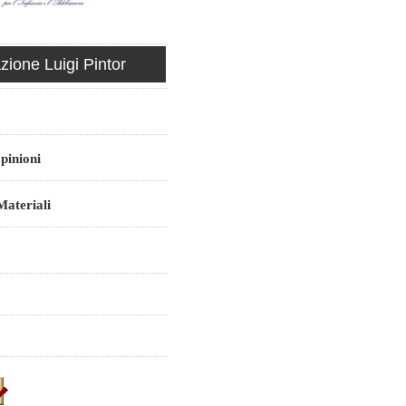
ione Luigi Pintor
pinioni
ateriali