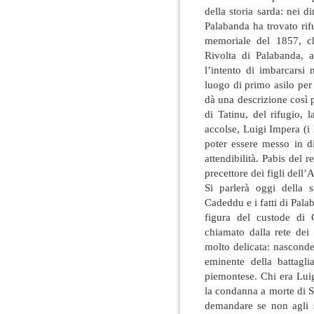
della storia sarda: nei d
Palabanda ha trovato rif
memoriale del 1857, ch
Rivolta di Palabanda, a
l’intento di imbarcarsi 
luogo di primo asilo per g
dà una descrizione così p
di Tatinu, del rifugio, l
accolse, Luigi Impera (i
poter essere messo in d
attendibilità. Pabis del 
precettore dei figli dell
Si parlerà oggi della s
Cadeddu e i fatti di Pal
figura del custode di 
chiamato dalla rete dei
molto delicata: nasconde
eminente della battagli
piemontese. Chi era Lui
la condanna a morte di 
demandare se non agli st