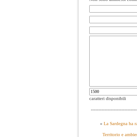
caratteri disponibili
------------------------------
«
La Sardegna ha ra
Territorio e ambi