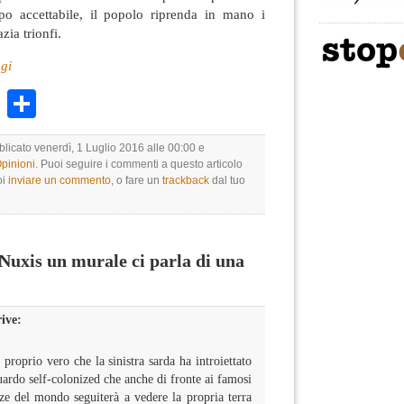
po accettabile, il popolo riprenda in mano i
zia trionfi.
gi
k
r
ail
WhatsApp
Condividi
blicato venerdì, 1 Luglio 2016 alle 00:00 e
Opinioni
. Puoi seguire i commenti a questo articolo
oi
inviare un commento
, o fare un
trackback
dal tuo
uxis un murale ci parla di una
ive:
 proprio vero che la sinistra sarda ha introiettato
ardo self-colonized che anche di fronte ai famosi
nze del mondo seguiterà a vedere la propria terra