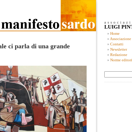
associaz
LUIGI PI
Home
Associazione
Contatti
le ci parla di una grande
Newsletter
Redazione
Norme editori