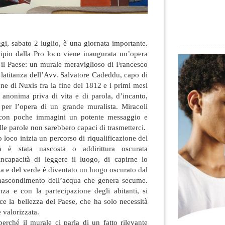
ggi, sabato 2 luglio, è una giornata importante.
ipio dalla Pro loco viene inaugurata un’opera
 il Paese: un murale meraviglioso di Francesco
 latitanza dell’Avv. Salvatore Cadeddu, capo di
ne di Nuxis fra la fine del 1812 e i primi mesi
 anonima priva di vita e di parola, d’incanto,
a per l’opera di un grande muralista. Miracoli
ia con poche immagini un potente messaggio e
lle parole non sarebbero capaci di trasmetterci.
 loco inizia un percorso di riqualificazione del
a è stata nascosta o addirittura oscurata
 incapacità di leggere il luogo, di capirne lo
qua e del verde è diventato un luogo oscurato dal
 nascondimento dell’acqua che genera secume.
za e con la partecipazione degli abitanti, si
ce la bellezza del Paese, che ha solo necessità
e valorizzata.
erché il murale ci parla di un fatto rilevante