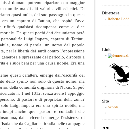
 chissà domani potremo riparlare con maggior
ona umile ma di alti valori civili ed etici. Di
Direttore
iamo quasi nulla, del suo passaggio in questa
Roberto Lod
 era un capraro di Tattinu, che ospitò l’avv.
e rifiutò qualsiasi ricompensa come ci dice
moriale. Da questi pochi dati desumiamo però
 personalità: Luigi Impera, capraro di Tattinu,
dabile, uomo di parola, un uomo del popolo
Link
ta, per la libertà dei sardi contro l’oppressione
generosa e sprezzante del pericolo, disposto a
vita e i suoi beni per una causa nobile. Era una
eme questi caratteri, emerge dall’oscurità del
ito dello spirito non solo di questo uomo, ma
torno, della comunità originaria di Nuxis. Si può
 ricercato n. 1 nel 1812, senza avere l’appoggio
 persone, di pastori e di proprietari della zona?
Sito
solo Luigi Impera era uno spirito nobile, ma
Accedi
principi anche quei pastori e contadini che
Insomma, dalla vicenda emerge l’esistenza di
’Isola che da Cagliari si irradia nelle campagne