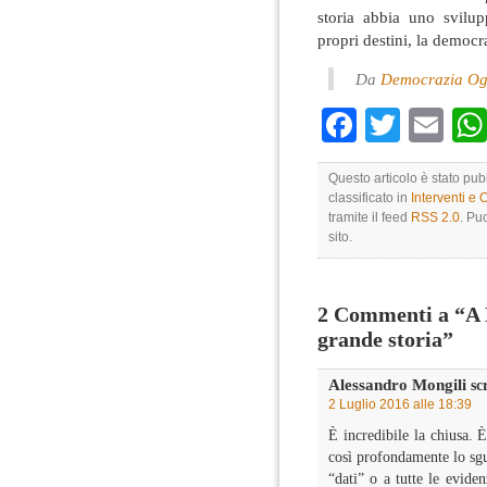
storia abbia uno svilup
propri destini, la democra
Da
Democrazia Og
Faceboo
Twitte
Em
Questo articolo è stato pub
classificato in
Interventi e 
tramite il feed
RSS 2.0
. Pu
sito.
2 Commenti a “A N
grande storia”
Alessandro Mongili
scr
2 Luglio 2016 alle 18:39
È incredibile la chiusa. È
così profondamente lo sgu
“dati” o a tutte le evide