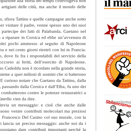
ecipazione alla storia del tempo coinvolgeva non
li artigiani delle città, ma anche il mondo delle
to, sfiora Tattinu e quelle campagne anche sotto
 per visitare il padre, venne spesso uno dei suoi
i partecipe dei fatti di Palabanda. Gaetano nel
a a riparare in Corsica ed ebbe un’avvenura di
 dei pochi ammesso al seguito di Napoleone
lba e nei cento giorni rientrò con lui in Francia.
, dove fu fra i respondabili del servizio della
ccorso ai feriti, dell’esercito di Napoleone.
o Cadeddu non è ricordato nella grande storia,
sieme a quei milioni di uomini che si batterono
 E curioso notare che Gaetano da Tattinu, dalla
 passando dalla Corsica e dall’Elba, fu uno dei
combatterono contro le potenze restauratrici a
terllo vien da dire.
invia un messaggio: e cioè che anche dalle
ssono venire contributi molecolari ma preziosi
a. Francesco Del Casino col suo murale, con la
ci lancia un preciso messaggio: anche noi da i
possiamo dare contributi importanti perché la