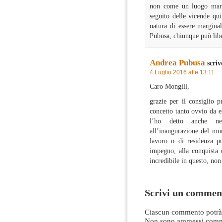
non come un luogo margi
seguito delle vicende qui
natura di essere margina
Pubusa, chiunque può libe
Andrea Pubusa
scriv
4 Luglio 2016 alle 13:11
Caro Mongili,
grazie per il consiglio 
concetto tanto ovvio da e
l’ho detto anche ne
all’inaugurazione del mu
lavoro o di residenza p
impegno, alla conquista d
incredibile in questo, non
Scrivi un commen
Ciascun commento potrà 
Non sono ammessi comme