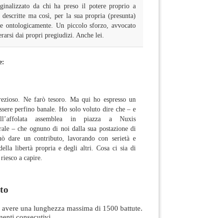
nalizzato da chi ha preso il potere proprio a
 descritte ma così, per la sua propria (presunta)
le ontologicamente. Un piccolo sforzo, avvocato
rarsi dai propri pregiudizi. Anche lei.
e:
prezioso. Ne farò tesoro. Ma qui ho espresso un
ssere perfino banale. Ho solo voluto dire che – e
ll’affolata assemblea in piazza a Nuxis
rale – che ognuno di noi dalla sua postazione di
uò dare un contributo, lavorando con serietà e
ella libertà propria e degli altri. Cosa ci sia di
 riesco a capire.
to
avere una lunghezza massima di 1500 battute.
nti consecutivi.