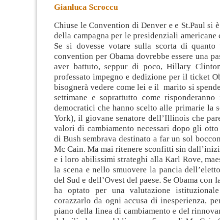
Gianluca Scroccu
Chiuse le Convention di Denver e e St.Paul si è 
della campagna per le presidenziali americane
Se si dovesse votare sulla scorta di quanto 
convention per Obama dovrebbe essere una pa
aver battuto, seppur di poco
, Hillary Clint
professato impegno e dedizione per il ticket 
bisognerà vedere come lei e il marito si spend
settimane e soprattutto come risponderanno 
democratici che hanno scelto alle primarie la 
York), il giovane senatore dell’Illinois che par
valori di cambiamento necessari dopo gli otto 
di Bush sembrava destinato a far un sol bocco
Mc Cain. Ma mai ritenere sconfitti sin dall’iniz
e i loro abilissimi strateghi alla Karl Rove, maes
la scena e nello smuovere la pancia dell’eletto
del Sud e dell’Ovest del paese. Se Obama con la
ha optato per una valutazione istituzional
corazzarlo da ogni accusa di inesperienza, pe
piano della linea di cambiamento e del rinnov