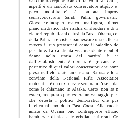
dal cilindro repubblicano a fianco di Mc Cain 
aspetti è un candidato conservatore atipico e
poco mobilitante) è spuntata improv
semisconosciuta Sarah Palin, governatric
Giovane e inesperta ma con una figura, abilmen
piano mediatico, che rischia di sfondare e di r
elettori repubblicani delusi da Bush. Obama, co
della Palin, si è visto disinnescare una delle s
ovvero il suo presentarsi come il paladino d
possibile. La candidata vicepresidente repubb
donna nella storia del partito) è an
dall’establishment: è donna, è giovane e
portatrice di quei valori conservatori che ha
presa nell’elettorato americano. Sa usare le 
convinta della National Rifle Associati
motoslitte, è una ex miss e sembra un’esempl
come le chiamano in Alaska. Certo, non sa nu
estera, ma questo può essere un vantaggio per 
che detesta i politici democratici che pu
intellettualismo della East Coast. Alla ruco
amate da Obama può contrapporre efficac
hamburger di alce e le grigliate sui prati. Cer