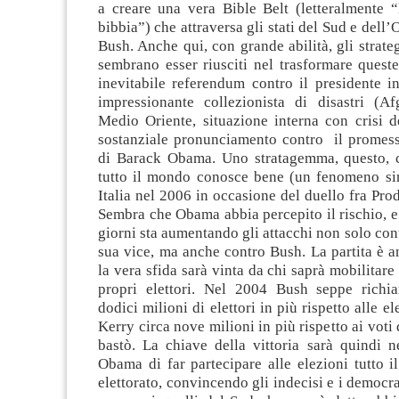
a creare una vera Bible Belt (letteralmente “
bibbia”) che attraversa gli stati del Sud e dell’
Bush. Anche qui, con grande abilità, gli strate
sembrano esser riusciti nel trasformare quest
inevitabile referendum contro il presidente i
impressionante collezionista di disastri (Afg
Medio Oriente, situazione interna con crisi d
sostanziale pronunciamento contro il prome
di Barack Obama. Uno stratagemma, questo, c
tutto il mondo conosce bene (un fenomeno si
Italia nel 2006 in occasione del duello fra Prod
Sembra che Obama abbia percepito il rischio, e i
giorni sta aumentando gli attacchi non solo con
sua vice, ma anche contro Bush. La partita è 
la vera sfida sarà vinta da chi saprà mobilitar
propri elettori. Nel 2004 Bush seppe richi
dodici milioni di elettori in più rispetto alle e
Kerry circa nove milioni in più rispetto ai voti
bastò. La chiave della vittoria sarà quindi n
Obama di far partecipare alle elezioni tutto i
elettorato, convincendo gli indecisi e i democrat