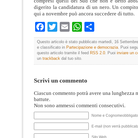
compresi quelli del Sud che non è detto abb
digerito la candidatura di un nero. Un compito
qui a novembre può ancora succedere di tutto.
Facebook
Twitter
Email
WhatsApp
Condividi
Questo articolo è stato pubblicato martedì, 16 Settembre
e classificato in
Partecipazione e democrazia
. Puoi segu
questo articolo tramite il feed
RSS 2.0
. Puoi
inviare un
un
trackback
dal tuo sito.
Scrivi un commento
Ciascun commento potrà avere una lunghezza 
battute.
Non sono ammessi commenti consecutivi.
Nome e Cognomeobbligato
E-mail (non verrà pubblicata
Sito Web