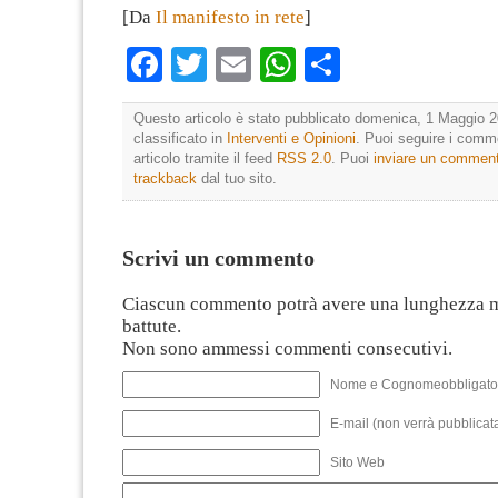
[Da
Il manifesto in rete
]
Facebook
Twitter
Email
WhatsApp
Condividi
Questo articolo è stato pubblicato domenica, 1 Maggio 2
classificato in
Interventi e Opinioni
. Puoi seguire i comm
articolo tramite il feed
RSS 2.0
. Puoi
inviare un commen
trackback
dal tuo sito.
Scrivi un commento
Ciascun commento potrà avere una lunghezza 
battute.
Non sono ammessi commenti consecutivi.
Nome e Cognomeobbligato
E-mail (non verrà pubblicata
Sito Web