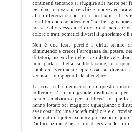
continenti tentando si sfuggire alla morte per 
per discriminazioni vecchie e nuove, ed ora a
alla differenziazione tra i profughi: chi vi
conflitto che consideriamo “nostre” giustament
ma se dallo stesso territorio o dal mare arri
colore o tratti somatici diversi li ignoriamo e l
Non è una festa perché i diritti stanno d
diminuendo e cresce l’arroganza del potere, degl
dittatori, ma anche nelle cosiddette care dem
può parlare, bella soddisfazione, ma quan
cambiare veramente qualcosa si diventa a
scomodi, inopportuni, da silenziare.
La crisi della democrazia in questo inizio
millennio, è la più grande disillusione per t
hanno combattuto per la libertà in quello 
hanno lottato per maggiore uguaglianza e dirit
aver costruito una società migliore e ci trov
dominato da poteri sempre più oscuri e più co
l’informazione è per lo più al servizio dei forti.