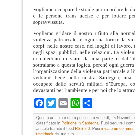
Vogliamo occupare le strade per ricordare le do
e le persone trans uccise e per lottare pe
sopravvissuta.
Vogliamo gridare il nostro rifiuto alla norma
violenza patriarcale in ogni sua forma: la vio
corpi, nelle nostre case, nei luoghi di lavoro, 
negli spazi pubblici, nelle relazioni. La violen
ci chiedono di stare da una parte o dall’a
sottraiamo a questa logica, perché ogni guerra
l’organizzazione della violenza patriarcale a li
vediamo bene nella nostra Sardegna, una d
occupate dalle servitù militari d’Europa, 
devastanti per l’ambiente e per noi che lo attra
Facebook
Twitter
Email
WhatsApp
Condividi
Questo articolo è stato pubblicato venerdì, 25 Novembre
classificato in
Politiche in Sardegna
. Puoi seguire i com
articolo tramite il feed
RSS 2.0
. Puoi
inviare un commen
trackback
dal tuo sito.