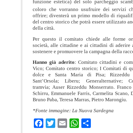
funzione estetica)
del solo parcheggio scambi
coloro che vorranno usufruire dei servizi 
offrire; diventerà un primo modello di riquali
del centro storico che potrà essere utilizzato an
della città.
Per questo il comitato chiede alle forme or
società, alle cittadine e ai cittadini di aderire
sostenere e promuovere la campagna della racco
Hanno già aderito
: Comitato cittadini e com
Vico; Comitato centro storico; I Comitati di qu
dolce e Santa Maria di Pisa; Rizzeddu 
Sant’Orsola; Liberu; Generalternative; 
tramvia; Auser Rizzeddu Monserrato. Franco
Schirru, Emmanuele Farris, Carmelita Scano, D
Bruno Paba, Teresa Marras, Pietro Marongiu.
*Fonte immagine: La Nuova Sardegna
Facebook
Twitter
Email
WhatsApp
Condividi