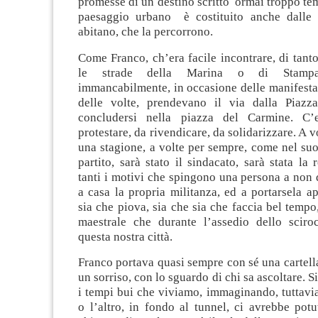
promesse di un destino scritto ormai troppo te
paesaggio urbano è costituito anche dalle 
abitano, che la percorrono.
Come Franco, ch’era facile incontrare, di tanto
le strade della Marina o di Stamp
immancabilmente, in occasione delle manifestaz
delle volte, prendevano il via dalla Piazz
concludersi nella piazza del Carmine. C
protestare, da rivendicare, da solidarizzare. A v
una stagione, a volte per sempre, come nel suo 
partito, sarà stato il sindacato, sarà stata la 
tanti i motivi che spingono una persona a non
a casa la propria militanza, ed a portarsela a
sia che piova, sia che sia che faccia bel tempo,
maestrale che durante l’assedio dello sciro
questa nostra città.
Franco portava quasi sempre con sé una cartella
un sorriso, con lo sguardo di chi sa ascoltare.
i tempi bui che viviamo, immaginando, tuttavi
o l’altro, in fondo al tunnel, ci avrebbe potu