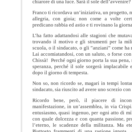
chiarore di una luce. Sarà il sole dell’avvenire?
Franco ti ricordava un’iniziativa, un progetto, 
allegria, con gioia; non come a volte cert
predicano rabbia ed astio e ti rovinano la giorna
L’ha fatto adattandosi alle stagioni che mutav
trovando il motivo e gli strumenti per la mil
scuola, o il sindacato, o gli ”anziani” come ha
Lai accomiatandosi, con un saluto, o forse con
Chissà! Perché ogni giorno porta la sua pena,
speranza, perché il sole sorgerà implacabile 
dopo il giorno di tempesta.
Non so, non ricordo se, magari in tempi lonta
sindacato, sia riuscito ad avere uno screzio con 
Ricordo bene, però, il piacere di incon
manifestazione, in un’assemblea, in via Crispi
entusiasmo, quasi ingenuo, per ogni atto di mi
con quale dolcezza e con quanta passione, p
l’eterno, le scadenze della militanza. Ma et
Piuttosto frammenti di una ragione ignota 