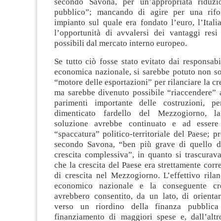
secondo Savona, per un’appropriata riduzi
pubblico”; mancando di agire per una rifor
impianto sul quale era fondato l’euro, l’Ital
l’opportunità di avvalersi dei vantaggi resi
possibili dal mercato interno europeo.
Se tutto ciò fosse stato evitato dai responsabil
economica nazionale, si sarebbe potuto non so
“motore delle esportazioni” per rilanciare la cr
ma sarebbe divenuto possibile “riaccendere” 
parimenti importante delle costruzioni, pe
dimenticato fardello del Mezzogiorno, l
soluzione avrebbe continuato e ad esser
“spaccatura” politico-territoriale del Paese; p
secondo Savona, “ben più grave di quello de
crescita complessiva”, in quanto si trascurav
che la crescita del Paese era strettamente corre
di crescita nel Mezzogiorno. L’effettivo rila
economico nazionale e la conseguente cr
avrebbero consentito, da un lato, di orientar
verso un riordino della finanza pubblic
finanziamento di maggiori spese e, dall’altro