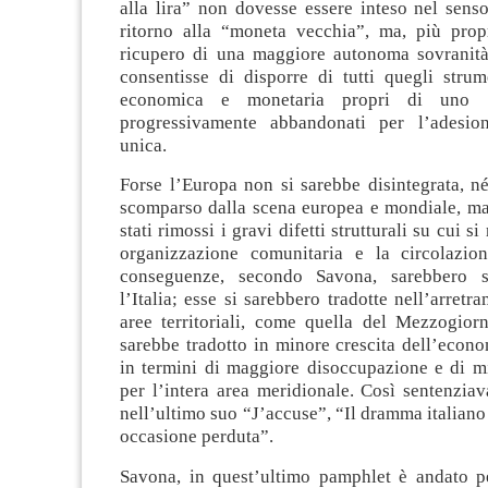
alla lira” non dovesse essere inteso nel senso
ritorno alla “moneta vecchia”, ma, più pro
ricupero di una maggiore autonoma sovranit
consentisse di disporre di tutti quegli strum
economica e monetaria propri di uno S
progressivamente abbandonati per l’adesio
unica.
Forse l’Europa non si sarebbe disintegrata, n
scomparso dalla scena europea e mondiale, ma
stati rimossi i gravi difetti strutturali su cui si
organizzazione comunitaria e la circolazion
conseguenze, secondo Savona, sarebbero s
l’Italia; esse si sarebbero tradotte nell’arretr
aree territoriali, come quella del Mezzogiorn
sarebbe tradotto in minore crescita dell’econ
in termini di maggiore disoccupazione e di m
per l’intera area meridionale. Così sentenzia
nell’ultimo suo “J’accuse”, “Il dramma italian
occasione perduta”.
Savona, in quest’ultimo pamphlet è andato pe