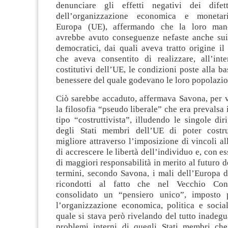
denunciare gli effetti negativi dei difett
dell’organizzazione economica e monetar
Europa (UE), affermando che la loro man
avrebbe avuto conseguenze nefaste anche sui 
democratici, dai quali aveva tratto origine il
che aveva consentito di realizzare, all’inte
costitutivi dell’UE, le condizioni poste alla ba
benessere del quale godevano le loro popolazio
Ciò sarebbe accaduto, affermava Savona, per v
la filosofia “pseudo liberale” che era prevalsa 
tipo “costruttivista”, illudendo le singole dir
degli Stati membri dell’UE di poter cost
migliore attraverso l’imposizione di vincoli al
di accrescere le libertà dell’individuo e, con e
di maggiori responsabilità in merito al futuro de
termini, secondo Savona, i mali dell’Europa 
ricondotti al fatto che nel Vecchio Con
consolidato un “pensiero unico”, imposto p
l’organizzazione economica, politica e social
quale si stava però rivelando del tutto inadegua
problemi interni di quegli Stati membri che,