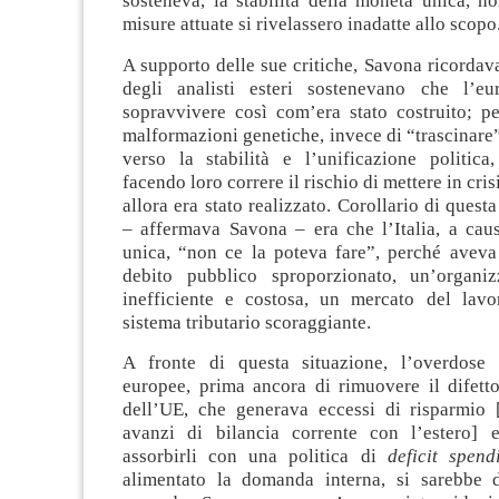
sosteneva, la stabilità della moneta unica, n
misure attuate si rivelassero inadatte allo scopo
A supporto delle sue critiche, Savona ricordav
degli analisti esteri sostenevano che l’e
sopravvivere così com’era stato costruito; pe
malformazioni genetiche, invece di “trascinare”
verso la stabilità e l’unificazione politica,
facendo loro correre il rischio di mettere in cris
allora era stato realizzato. Corollario di quest
– affermava Savona – era che l’Italia, a cau
unica, “non ce la poteva fare”, perché avev
debito pubblico sproporzionato, un’organiz
inefficiente e costosa, un mercato del lav
sistema tributario scoraggiante.
A fronte di questa situazione, l’overdose 
europee, prima ancora di rimuovere il difetto
dell’UE, che generava eccessi di risparmio 
avanzi di bilancia corrente con l’estero] 
assorbirli con una politica di
deficit spend
alimentato la domanda interna, si sarebbe 