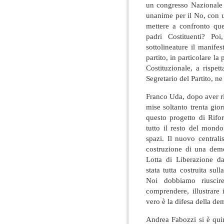
un congresso Nazionale 
unanime per il No, con u
mettere a confronto que
padri Costituenti? Po
sottolineature il manife
partito, in particolare la
Costituzionale, a rispet
Segretario del Partito, ne
Franco Uda, dopo aver ri
mise soltanto trenta gior
questo progetto di Rifo
tutto il resto del mond
spazi. Il nuovo central
costruzione di una dem
Lotta di Liberazione d
stata tutta costruita sul
Noi dobbiamo riuscire
comprendere, illustrare 
vero è la difesa della de
Andrea Fabozzi si è qui