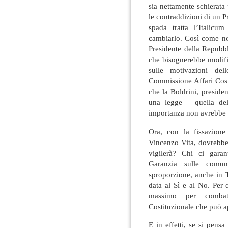
sia nettamente schierata
le contraddizioni di un 
spada tratta l’Italicu
cambiarlo. Così come no
Presidente della Repubb
che bisognerebbe modific
sulle motivazioni dell
Commissione Affari Costi
che la Boldrini, preside
una legge – quella del
importanza non avrebbe av
Ora, con la fissazione
Vincenzo Vita, dovrebbe
vigilerà? Chi ci garanti
Garanzia sulle comun
sproporzione, anche in T
data al Sì e al No. Per
massimo per combatt
Costituzionale che può ap
E in effetti, se si pen