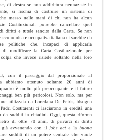
be, di destra se non addirittura neonaziste in
ente, si rischia di costruire un sistema di
a che messo nelle mani di chi non ha alcun
zie Costituzionali potrebbe cancellare quel
i diritti e tutele sancito dalla Carta. Se non
ne economica e occupativa italiana ci sarebbe da
ze politiche che, incapaci di applicarla
 di modificare la Carta Costituzionale per
 colpa che invece risiede soltanto nella loro
3, con il passaggio dal proporzionale al
liana abbiamo ottenuto soltanto 20 anni di
 quadro è molto più preoccupante e il futuro
sonaggi ben più pericolosi. Non solo, ma per
ione utilizzata da Loredana De Petris, bisogna
Padri Costituenti ci lasciarono in eredità una
 da sudditi in cittadini. Oggi, questa riforma
dietro di oltre 70 anni, di privarci di diritti
a già avvenendo con il
jobs act
e la
buona
ntare sudditi di un potere centrale che vuole