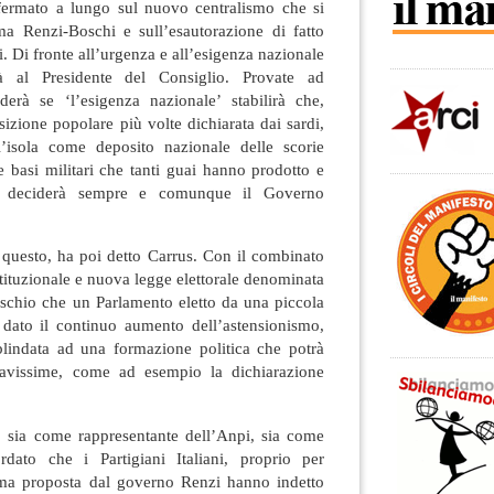
fermato a lungo sul nuovo centralismo che si
a Renzi-Boschi e sull’esautorazione di fatto
. Di fronte all’urgenza e all’esigenza nazionale
rà al Presidente del Consiglio. Provate ad
erà se ‘l’esigenza nazionale’ stabilirà che,
sizione popolare più volte dichiarata dai sardi,
l’isola come deposito nazionale delle scorie
e basi militari che tanti guai hanno prodotto e
e deciderà sempre e comunque il Governo
 questo, ha poi detto Carrus. Con il combinato
tituzionale e nuova legge elettorale denominata
 rischio che un Parlamento eletto da una piccola
, dato il continuo aumento dell’astensionismo,
lindata ad una formazione politica che potrà
avissime, come ad esempio la dichiarazione
 sia come rappresentante dell’Anpi, sia come
rdato che i Partigiani Italiani, proprio per
rma proposta dal governo Renzi hanno indetto