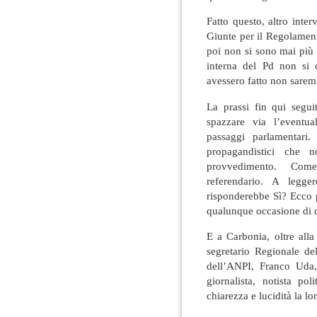
Fatto questo, altro inte
Giunte per il Regolament
poi non si sono mai più 
interna del Pd non si 
avessero fatto non sarem
La prassi fin qui segu
spazzare via l’eventua
passaggi parlamentari
propagandistici che n
provvedimento. Come
referendario. A legg
risponderebbe Sì? Ecco 
qualunque occasione di di
E a Carbonia, oltre all
segretario Regionale de
dell’ANPI, Franco Uda,
giornalista, notista p
chiarezza e lucidità la lo