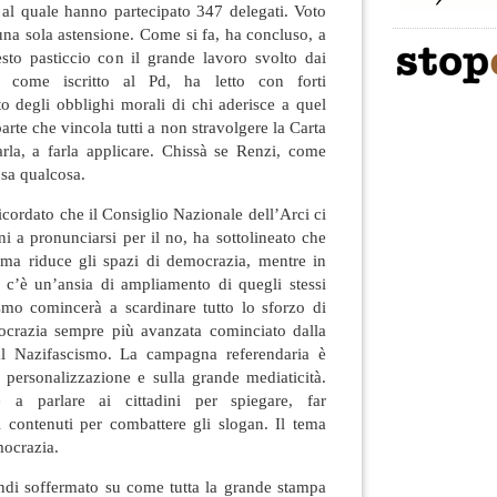
al quale hanno partecipato 347 delegati. Voto
na sola astensione. Come si fa, ha concluso, a
sto pasticcio con il grande lavoro svolto dai
i, come iscritto al Pd, ha letto con forti
sto degli obblighi morali di chi aderisce a quel
 parte che vincola tutti a non stravolgere la Carta
tarla, a farla applicare. Chissà se Renzi, come
 sa qualcosa.
cordato che il Consiglio Nazionale dell’Arci ci
ni a pronunciarsi per il no, ha sottolineato che
rma riduce gli spazi di democrazia, mentre in
o c’è un’ansia di ampliamento di quegli stessi
ismo comincerà a scardinare tutto lo sforzo di
ocrazia sempre più avanzata cominciato dalla
al Nazifascismo. La campagna referendaria è
la personalizzazione e sulla grande mediaticità.
 a parlare ai cittadini per spiegare, far
i contenuti per combattere gli slogan. Il tema
mocrazia.
ndi soffermato su come tutta la grande stampa