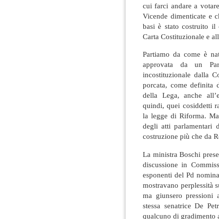
cui farci andare a vota
Vicende dimenticate e c
basi è stato costruito il
Carta Costituzionale e a
Partiamo da come è nat
approvata da un Par
incostituzionale dalla C
porcata, come definita d
della Lega, anche all’e
quindi, quei cosiddetti 
la legge di Riforma. Ma
degli atti parlamentari
costruzione più che da 
La ministra Boschi prese
discussione in Commissi
esponenti del Pd nomina
mostravano perplessità s
ma giunsero pressioni 
stessa senatrice De Pe
qualcuno di gradimento a