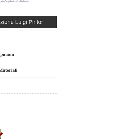
ione Luigi Pintor
pinioni
ateriali