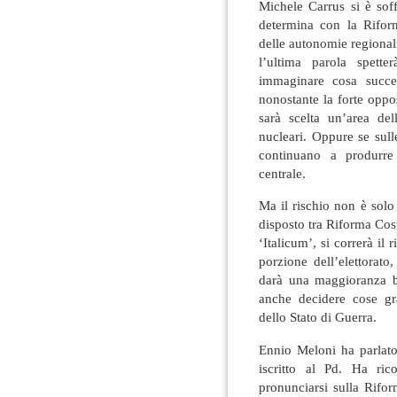
Michele Carrus si è sof
determina con la Riform
delle autonomie regionali
l’ultima parola spette
immaginare cosa succed
nonostante la forte oppo
sarà scelta un’area del
nucleari. Oppure se sull
continuano a produrr
centrale.
Ma il rischio non è solo
disposto tra Riforma Cos
‘Italicum’, si correrà il
porzione dell’elettorato
darà una maggioranza b
anche decidere cose gr
dello Stato di Guerra.
Ennio Meloni ha parlato
iscritto al Pd. Ha rico
pronunciarsi sulla Rifo