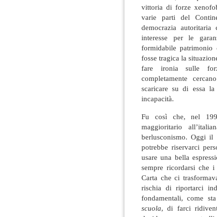
vittoria di forze xenofo
varie parti del Contin
democrazia autoritari
interesse per le garan
formidabile patrimonio d
fosse tragica la situazio
fare ironia sulle for
completamente cercano
scaricare su di essa la
incapacità.
Fu così che, nel 199
maggioritario all’ita
berlusconismo. Oggi il
potrebbe riservarci per
usare una bella espress
sempre ricordarsi che i 
Carta che ci trasformava
rischia di riportarci in
fondamentali, come st
scuola
, di farci ridive