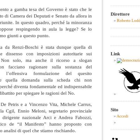
rvento a gamba tesa del Governo è stato che le
Direttore
o di Camera dei Deputati e Senato da allora in
Roberto Lod
riunite. In questo quadro, perché la minoranza
oppose respingendo in aula la legge? Se lo
mo giunti a questo punto.
ita da Renzi-Boschi è stata dunque quella di
le dissenso con imposizioni autoritarie sui
Link
. Non solo, ma anche il ricorso a slogan
on facciano ragionare sulla sostanza del
 l’offensiva formulazione del quesito
ere quella domanda sulla scheda chi non
perché diventa fondamentale ed indispensabile
battito per spiegare le ragioni del No.
a De Petris e a Vincenzo Vita, Michele Carrus,
Sito
lla Cgil, Ennio Meloni, segretario provinciale
Accedi
 dirigente nazionale Arci e Andrea Fabozzi,
olitico de “il Manifesto” hanno proposto con
ro analisi di quel che stiamo rischiando.