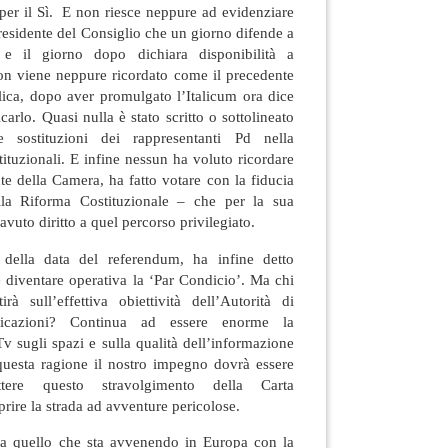
 per il Sì. E non riesce neppure ad evidenziare
Presidente del Consiglio che un giorno difende a
m e il giorno dopo dichiara disponibilità a
n viene neppure ricordato come il precedente
lica, dopo aver promulgato l’Italicum ora dice
arlo. Quasi nulla è stato scritto o sottolineato
e sostituzioni dei rappresentanti Pd nella
tuzionali. E infine nessun ha voluto ricordare
nte della Camera, ha fatto votare con la fiducia
la Riforma Costituzionale – che per la sua
uto diritto a quel percorso privilegiato.
 della data del referendum, ha infine detto
 diventare operativa la ‘Par Condicio’. Ma chi
rà sull’effettiva obiettività dell’Autorità di
icazioni? Continua ad essere enorme la
v sugli spazi e sulla qualità dell’informazione
 questa ragione il nostro impegno dovrà essere
ere questo stravolgimento della Carta
rire la strada ad avventure pericolose.
sa a quello che sta avvenendo in Europa con la