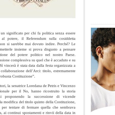
 un significato per chi fa politica senza essere
o al potere, il Referendum sulla cosiddetta
non si sarebbe mai dovuto indire. Perché?
Le
metterle insieme si prova disgusto a pensare
ione del potere politico nel nostro Paese.
essione complessiva su quel che è accaduto e su
Sì vincerà è stata data dalla festa organizzata a
collaborazione dell’Arci: titolo, estremamente
 robusta Costituzione”.
atori, la senatrice Loredana de Petris e Vincenzo
onale per il No, hanno ricostruito la storia
nni proponendo la successione di vicende
la modifica del titolo quinto della Costituzione,
ra per tentare di fermare quella che sembrava
a, ai continui spostamenti e rinvii della data in